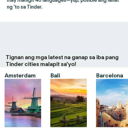
may mahigit 40 languages—yup, posible ang lahat
ng 'to sa Tinder.
Tignan ang mga latest na ganap sa iba pang
Tinder cities malapit sa'yo!
Amsterdam
Bali
Barcelona