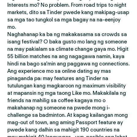
Interests mo? No problem. From road trips to night
markets, dito sa Tinder pwede kang makipag-usap
sa mga tao tungkol sa mga bagay na na-eenjoy
mo.
Naghahanap ka ba ng makakasama sa crowds sa
isang festival? O baka gusto mo lang ng someone
na may pakialam sa climate change gaya mo. Higit
55 billion matches na ang nagagawa namin, kaya
hindi na bago sa'min ang paggawa ng connections.
Ang experience mo sa online dating ay mas
pinaganda pa: may features ang Tinder na
tutulungan kang magkaroon ng maximum visibility
at mapansin ng mga taong Like mo. Makakilala ng
friends na mahilig sa coffee kagaya mo o
makahanap ng someone na pwede mong i-
challenge sa badminton. At kapag kailangan mong
mag-out of town, ang aming Passport feature ay
pwede kang dalhin sa mahigit 190 countries na