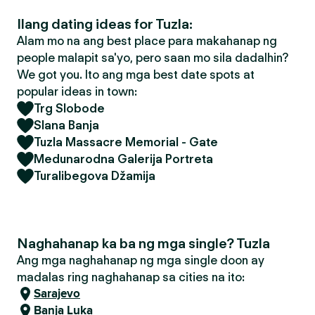
Ilang dating ideas for Tuzla:
Alam mo na ang best place para makahanap ng
people malapit sa'yo, pero saan mo sila dadalhin?
We got you. Ito ang mga best date spots at
popular ideas in town:
Trg Slobode
Slana Banja
Tuzla Massacre Memorial - Gate
Medunarodna Galerija Portreta
Turalibegova Džamija
Naghahanap ka ba ng mga single? Tuzla
Ang mga naghahanap ng mga single doon ay
madalas ring naghahanap sa cities na ito:
Sarajevo
Banja Luka