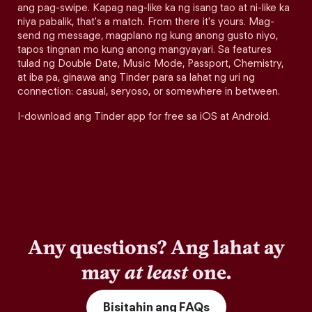
ang pag-swipe. Kapag nag-like ka ng isang tao at ni-like ka
niya pabalik, that's a match. From there it's yours. Mag-
send ng message, magplano ng kung anong gusto niyo,
tapos tingnan mo kung anong mangyayari. Sa features
tulad ng Double Date, Music Mode, Passport, Chemistry,
at iba pa, ginawa ang Tinder para sa lahat ng uri ng
connection: casual, seryoso, or somewhere in between.
I-download ang Tinder app for free sa iOS at Android.
Any questions? Ang lahat ay
may
at least
one.
Bisitahin ang FAQs