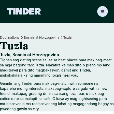
T
i
n
d
e
Destinations
Bosnia at Herzegovina
Tuzla
r
Tuzla
H
o
m
Tuzla, Bosnia at Herzegovina
e
Tignan ang dating scene sa isa sa best places para makipag-meet
sa mga bagong tao: Tuzla. Nakatira ka man dito o plano mo lang
mag-travel para dito magbakasyon, gamit ang Tinder,
makakakilala ka ng maraming locals near you.
Gamitin ang Tinder para makipag-match with someone na
kapareho mo ng interests, makapag-explore sa gabi with a new
friend, makapag-grab ng drinks sa isang local bar, o makipag-
coffee date sa malapit na cafe. O kaya ay mag-sightseeing para
ma-discover, o ma-rediscover ang lahat ng magagandang bagay na
pwedeng gawin sa city.