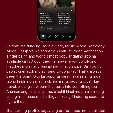
Sa features tulad ng Double Date, Music Mode, Astrology
Mode, Passport, Relationship Goals, at Photo Verification,
Tinder pa rin ang world's most popular dating app na
available sa 190 countries, na may mahigit 55 bilyong
matches mula nang ilunsad namin ang swipe. Sa likod ng
bawat ka-match mo ay isang totoong tao. That's always
been the point. Dito ka pupunta para makakilala ng mga
taong hindi mo sana makikilala: isang bagong crush, ka-
travel, o isang slow burn that turns into something real.
Anuman ang hinahanap mo, o kahit hindi mo pa alam kung
anong hinahanap mo, binibigyan ka ng Tinder ng space to
figure it out.
Gumawa ng profile, ilagay ang preferences mo, at simulan