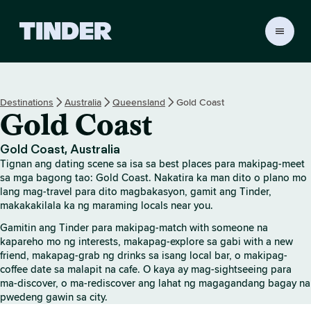
T
i
n
d
e
Destinations
Australia
Queensland
Gold Coast
r
Gold Coast
H
o
m
Gold Coast, Australia
e
Tignan ang dating scene sa isa sa best places para makipag-meet
sa mga bagong tao: Gold Coast. Nakatira ka man dito o plano mo
lang mag-travel para dito magbakasyon, gamit ang Tinder,
makakakilala ka ng maraming locals near you.
Gamitin ang Tinder para makipag-match with someone na
kapareho mo ng interests, makapag-explore sa gabi with a new
friend, makapag-grab ng drinks sa isang local bar, o makipag-
coffee date sa malapit na cafe. O kaya ay mag-sightseeing para
ma-discover, o ma-rediscover ang lahat ng magagandang bagay na
pwedeng gawin sa city.