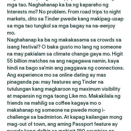
mga tao. Naghahanap ka ba ng kapareho ng
Interests mo? No problem. From road trips to night
markets, dito sa Tinder pwede kang makipag-usap
sa mga tao tungkol sa mga bagay na na-eenjoy
mo.
Naghahanap ka ba ng makakasama sa crowds sa
isang festival? O baka gusto mo lang ng someone
na may pakialam sa climate change gaya mo. Higit
55 billion matches na ang nagagawa namin, kaya
hindi na bago sa'min ang paggawa ng connections.
Ang experience mo sa online dating ay mas
pinaganda pa: may features ang Tinder na
tutulungan kang magkaroon ng maximum visibility
at mapansin ng mga taong Like mo. Makakilala ng
friends na mahilig sa coffee kagaya mo o
makahanap ng someone na pwede mong i-
challenge sa badminton. At kapag kailangan mong
mag-out of town, ang aming Passport feature ay