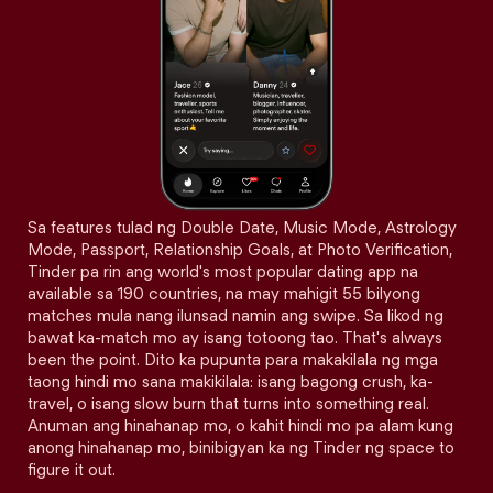
Sa features tulad ng Double Date, Music Mode, Astrology
Mode, Passport, Relationship Goals, at Photo Verification,
Tinder pa rin ang world's most popular dating app na
available sa 190 countries, na may mahigit 55 bilyong
matches mula nang ilunsad namin ang swipe. Sa likod ng
bawat ka-match mo ay isang totoong tao. That's always
been the point. Dito ka pupunta para makakilala ng mga
taong hindi mo sana makikilala: isang bagong crush, ka-
travel, o isang slow burn that turns into something real.
Anuman ang hinahanap mo, o kahit hindi mo pa alam kung
anong hinahanap mo, binibigyan ka ng Tinder ng space to
figure it out.