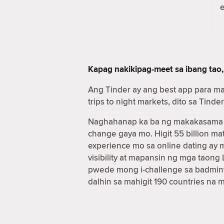
Kapag nakikipag-meet sa ibang tao,
Ang Tinder ay ang best app para m
trips to night markets, dito sa Ti
Naghahanap ka ba ng makakasama sa
change gaya mo. Higit 55 billion 
experience mo sa online dating ay
visibility at mapansin ng mga taon
pwede mong i-challenge sa badmint
dalhin sa mahigit 190 countries na 