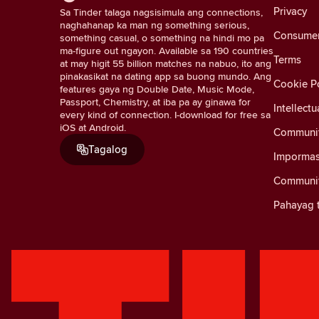
Privacy
Sa Tinder talaga nagsisimula ang connections,
naghahanap ka man ng something serious,
Consumer 
something casual, o something na hindi mo pa
ma-figure out ngayon. Available sa 190 countries
Terms
at may higit 55 billion matches na nabuo, ito ang
pinakasikat na dating app sa buong mundo. Ang
Cookie Po
features gaya ng Double Date, Music Mode,
Passport, Chemistry, at iba pa ay ginawa for
Intellectu
every kind of connection. I-download for free sa
iOS at Android.
Communit
Tagalog
Impormas
Communit
Pahayag t