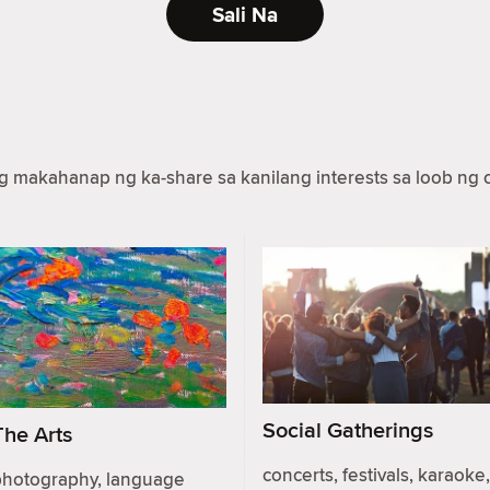
Sali Na
makahanap ng ka-share sa kanilang interests sa loob ng c
Social Gatherings
The Arts
concerts, festivals, karaoke,
photography, language