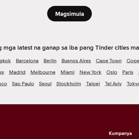
Magsimula
 mga latest na ganap sa iba pang Tinder cities mal
gkok
Barcelona
Berlin
Buenos Aires
Cape Town
Cope
es
Madrid
Melbourne
Miami
New York
Oslo
Paris
sco
Sao Paulo
Seoul
Stockholm
Taipei
Tel Aviv
Toky
Kumpanya