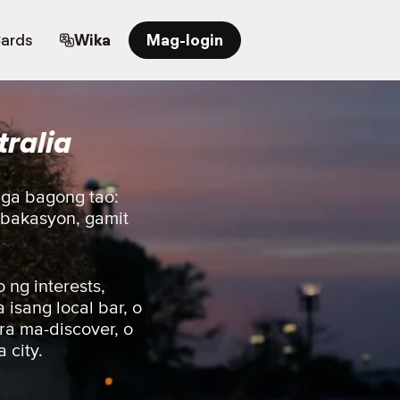
Cards
Wika
Mag-login
ralia
mga bagong tao:
gbakasyon, gamit
ng interests,
isang local bar, o
ra ma-discover, o
 city.