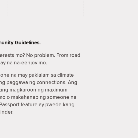
nity Guidelines
.
terests mo? No problem. From road
gay na na-eenjoy mo.
one na may pakialam sa climate
 ang paggawa ng connections. Ang
n kang magkaroon ng maximum
aya mo o makahanap ng someone na
Passport feature ay pwede kang
inder.