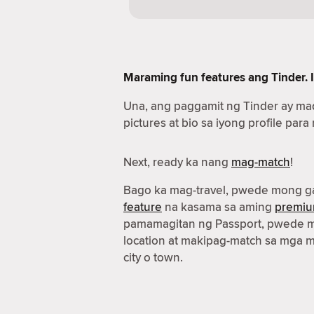
Maraming fun features ang Tinder. I
Una, ang paggamit ng Tinder ay ma
pictures at bio sa iyong profile para
Next, ready ka nang
mag-match
!
Bago ka mag-travel, pwede mong g
feature
na kasama sa aming
premiu
pamamagitan ng Passport, pwede m
location at makipag-match sa mga 
city o town.