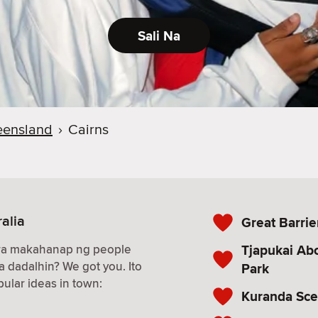
Sali Na
ensland
›
Cairns
ralia
Great Barrie
Tjapukai Abo
ara makahanap ng people
a dadalhin? We got you. Ito
Park
ular ideas in town:
Kuranda Sce