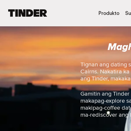
T
Produkto
Su
i
n
d
e
Magh
r
H
o
m
Tignan ang dating 
e
Cairns. Nakatira k
ang Tinder, makakak
Gamitin ang Tinder
makapag-explore sa 
makipag-coffee date
ma-rediscover ang 