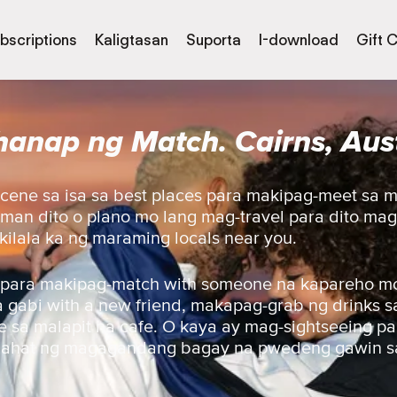
bscriptions
Kaligtasan
Suporta
I-download
Gift 
anap ng Match. Cairns, Aust
scene sa isa sa best places para makipag-meet sa 
a man dito o plano mo lang mag-travel para dito ma
ilala ka ng maraming locals near you.
 para makipag-match with someone na kapareho mo 
gabi with a new friend, makapag-grab ng drinks sa 
 sa malapit na cafe. O kaya ay mag-sightseeing pa
lahat ng magagandang bagay na pwedeng gawin sa