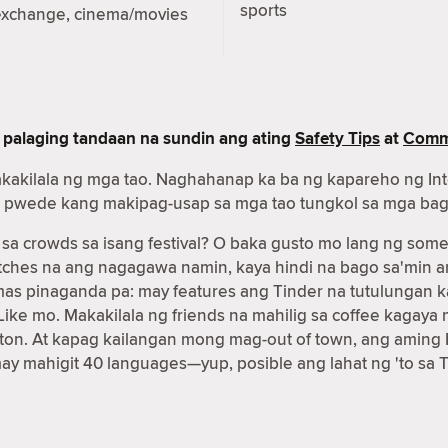
sports
exchange, cinema/movies
 palaging tandaan na sundin ang ating
Safety Tips
at
Commu
akakilala ng mga tao. Naghahanap ka ba ng kapareho ng In
nder pwede kang makipag-usap sa mga tao tungkol sa mga ba
 crowds sa isang festival? O baka gusto mo lang ng some
matches na ang nagagawa namin, kaya hindi na bago sa'min
 mas pinaganda pa: may features ang Tinder na tutulunga
g Like mo. Makakilala ng friends na mahilig sa coffee kag
on. At kapag kailangan mong mag-out of town, ang aming 
may mahigit 40 languages—yup, posible ang lahat ng 'to sa T