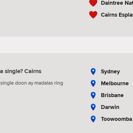
Daintree Nat
Cairns Espl
 single? Cairns
Sydney
Melbourne
ingle doon ay madalas ring
Brisbane
Darwin
Toowoomba