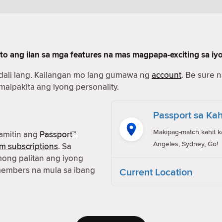
to ang ilan sa mga features na mas magpapa-exciting sa iy
dali lang. Kailangan mo lang gumawa ng
account
. Be sure 
 maipakita ang iyong personality.
Passport sa Kah
Makipag-match kahit k
amitin ang
Passport™
Angeles, Sydney, Go!
m subscriptions
. Sa
ong palitan ang iyong
members na mula sa ibang
Current Location