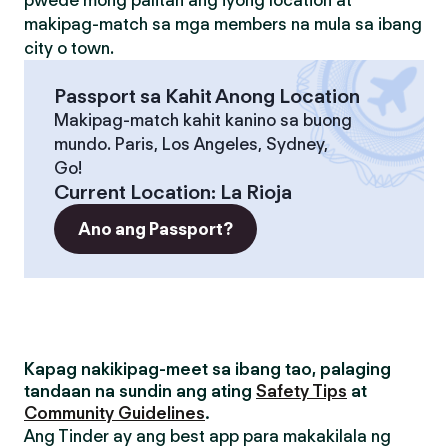
pwede mong palitan ang iyong location at
makipag-match sa mga members na mula sa ibang
city o town.
Passport sa Kahit Anong Location
Makipag-match kahit kanino sa buong
mundo. Paris, Los Angeles, Sydney,
Go!
Current Location
:
La Rioja
Ano ang Passport?
Kapag nakikipag-meet sa ibang tao, palaging
tandaan na sundin ang ating
Safety Tips
at
Community Guidelines
.
Ang Tinder ay ang best app para makakilala ng