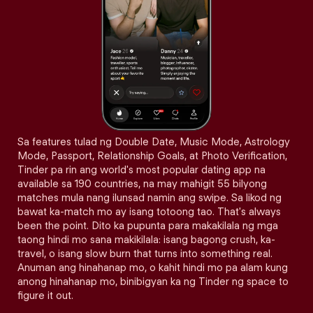
Sa features tulad ng Double Date, Music Mode, Astrology
Mode, Passport, Relationship Goals, at Photo Verification,
Tinder pa rin ang world's most popular dating app na
available sa 190 countries, na may mahigit 55 bilyong
matches mula nang ilunsad namin ang swipe. Sa likod ng
bawat ka-match mo ay isang totoong tao. That's always
been the point. Dito ka pupunta para makakilala ng mga
taong hindi mo sana makikilala: isang bagong crush, ka-
travel, o isang slow burn that turns into something real.
Anuman ang hinahanap mo, o kahit hindi mo pa alam kung
anong hinahanap mo, binibigyan ka ng Tinder ng space to
figure it out.