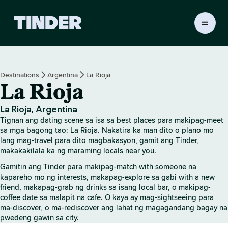
T
i
n
d
e
Destinations
Argentina
La Rioja
r
La Rioja
H
o
m
La Rioja, Argentina
e
Tignan ang dating scene sa isa sa best places para makipag-meet
sa mga bagong tao: La Rioja. Nakatira ka man dito o plano mo
lang mag-travel para dito magbakasyon, gamit ang Tinder,
makakakilala ka ng maraming locals near you.
Gamitin ang Tinder para makipag-match with someone na
kapareho mo ng interests, makapag-explore sa gabi with a new
friend, makapag-grab ng drinks sa isang local bar, o makipag-
coffee date sa malapit na cafe. O kaya ay mag-sightseeing para
ma-discover, o ma-rediscover ang lahat ng magagandang bagay na
pwedeng gawin sa city.