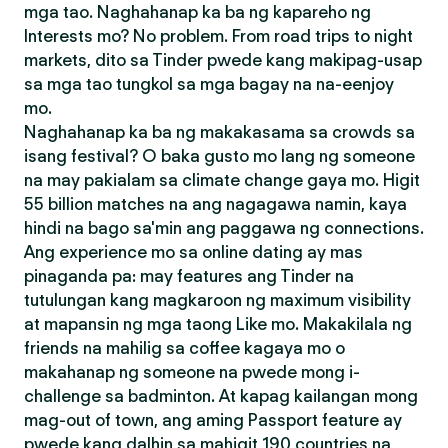
mga tao. Naghahanap ka ba ng kapareho ng
Interests mo? No problem. From road trips to night
markets, dito sa Tinder pwede kang makipag-usap
sa mga tao tungkol sa mga bagay na na-eenjoy
mo.
Naghahanap ka ba ng makakasama sa crowds sa
isang festival? O baka gusto mo lang ng someone
na may pakialam sa climate change gaya mo. Higit
55 billion matches na ang nagagawa namin, kaya
hindi na bago sa'min ang paggawa ng connections.
Ang experience mo sa online dating ay mas
pinaganda pa: may features ang Tinder na
tutulungan kang magkaroon ng maximum visibility
at mapansin ng mga taong Like mo. Makakilala ng
friends na mahilig sa coffee kagaya mo o
makahanap ng someone na pwede mong i-
challenge sa badminton. At kapag kailangan mong
mag-out of town, ang aming Passport feature ay
pwede kang dalhin sa mahigit 190 countries na