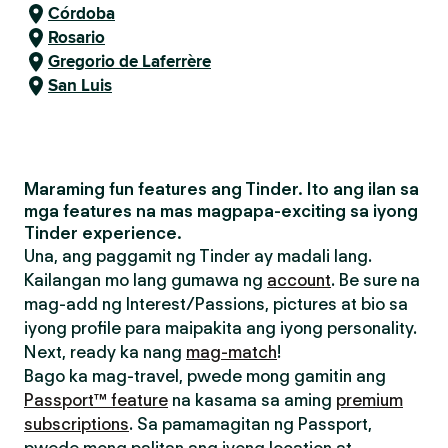
Córdoba
Rosario
Gregorio de Laferrère
San Luis
Maraming fun features ang Tinder. Ito ang ilan sa
mga features na mas magpapa-exciting sa iyong
Tinder experience.
Una, ang paggamit ng Tinder ay madali lang.
Kailangan mo lang gumawa ng
account
. Be sure na
mag-add ng Interest/Passions, pictures at bio sa
iyong profile para maipakita ang iyong personality.
Next, ready ka nang
mag-match
!
Bago ka mag-travel, pwede mong gamitin ang
Passport™ feature
na kasama sa aming
premium
subscriptions
. Sa pamamagitan ng Passport,