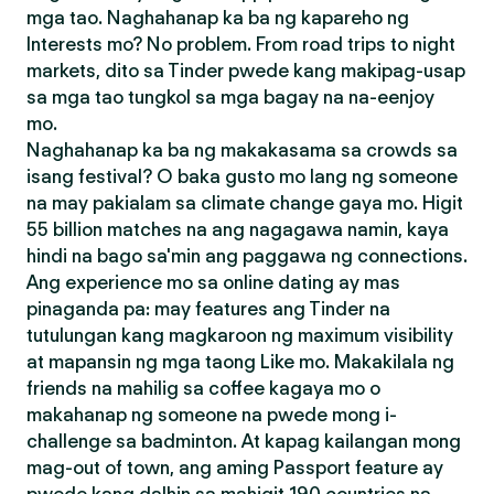
mga tao. Naghahanap ka ba ng kapareho ng
Interests mo? No problem. From road trips to night
markets, dito sa Tinder pwede kang makipag-usap
sa mga tao tungkol sa mga bagay na na-eenjoy
mo.
Naghahanap ka ba ng makakasama sa crowds sa
isang festival? O baka gusto mo lang ng someone
na may pakialam sa climate change gaya mo. Higit
55 billion matches na ang nagagawa namin, kaya
hindi na bago sa'min ang paggawa ng connections.
Ang experience mo sa online dating ay mas
pinaganda pa: may features ang Tinder na
tutulungan kang magkaroon ng maximum visibility
at mapansin ng mga taong Like mo. Makakilala ng
friends na mahilig sa coffee kagaya mo o
makahanap ng someone na pwede mong i-
challenge sa badminton. At kapag kailangan mong
mag-out of town, ang aming Passport feature ay