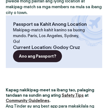
pwede mong palitan ang iyong location at
makipag-match sa mga members na mula sa ibang
city o town.
Passport sa Kahit Anong Location
Makipag-match kahit kanino sa buong
mundo. Paris, Los Angeles, Sydney,
Go!
Current Location
:
Godoy Cruz
Ano ang Passport?
Kapag nakikipag-meet sa ibang tao, palaging
tandaan na sundin ang ating
Safety Tips
at
Community Guidelines
.
Ang Tinder ay ang best app para makakilala ng