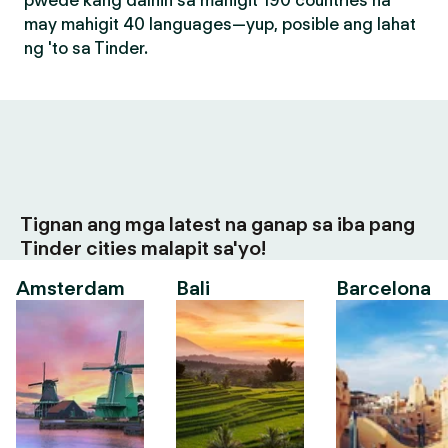
pwede kang dalhin sa mahigit 190 countries na
may mahigit 40 languages—yup, posible ang lahat
ng 'to sa Tinder.
Tignan ang mga latest na ganap sa iba pang
Tinder cities malapit sa'yo!
Amsterdam
Bali
Barcelona