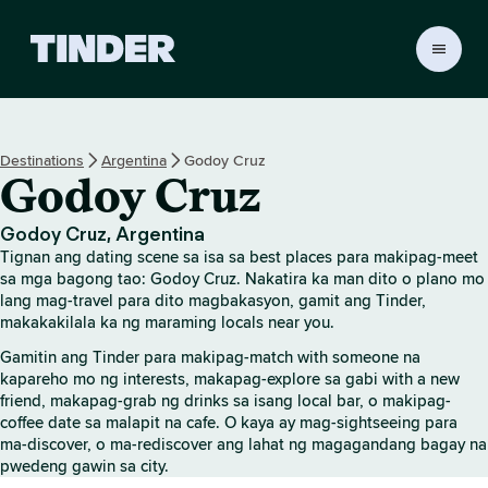
T
i
n
d
e
Destinations
Argentina
Godoy Cruz
r
Godoy Cruz
H
o
m
Godoy Cruz, Argentina
e
Tignan ang dating scene sa isa sa best places para makipag-meet
sa mga bagong tao: Godoy Cruz. Nakatira ka man dito o plano mo
lang mag-travel para dito magbakasyon, gamit ang Tinder,
makakakilala ka ng maraming locals near you.
Gamitin ang Tinder para makipag-match with someone na
kapareho mo ng interests, makapag-explore sa gabi with a new
friend, makapag-grab ng drinks sa isang local bar, o makipag-
coffee date sa malapit na cafe. O kaya ay mag-sightseeing para
ma-discover, o ma-rediscover ang lahat ng magagandang bagay na
pwedeng gawin sa city.