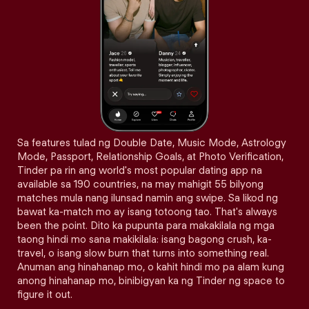
Sa features tulad ng Double Date, Music Mode, Astrology
Mode, Passport, Relationship Goals, at Photo Verification,
Tinder pa rin ang world's most popular dating app na
available sa 190 countries, na may mahigit 55 bilyong
matches mula nang ilunsad namin ang swipe. Sa likod ng
bawat ka-match mo ay isang totoong tao. That's always
been the point. Dito ka pupunta para makakilala ng mga
taong hindi mo sana makikilala: isang bagong crush, ka-
travel, o isang slow burn that turns into something real.
Anuman ang hinahanap mo, o kahit hindi mo pa alam kung
anong hinahanap mo, binibigyan ka ng Tinder ng space to
figure it out.