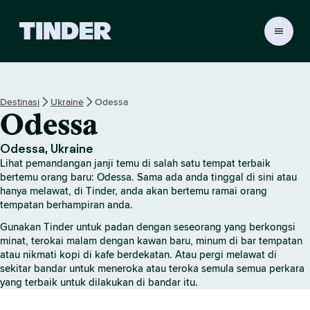
H
a
l
a
m
Destinasi
Ukraine
Odessa
a
Odessa
n
U
t
Odessa, Ukraine
a
Lihat pemandangan janji temu di salah satu tempat terbaik
m
bertemu orang baru: Odessa. Sama ada anda tinggal di sini atau
a
hanya melawat, di Tinder, anda akan bertemu ramai orang
tempatan berhampiran anda.
T
i
Gunakan Tinder untuk padan dengan seseorang yang berkongsi
n
minat, terokai malam dengan kawan baru, minum di bar tempatan
d
atau nikmati kopi di kafe berdekatan. Atau pergi melawat di
e
sekitar bandar untuk meneroka atau teroka semula semua perkara
r
yang terbaik untuk dilakukan di bandar itu.