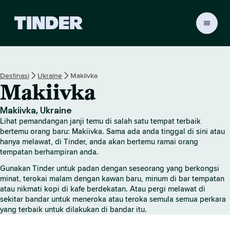
H
a
l
a
m
Destinasi
Ukraine
Makiivka
a
Makiivka
n
U
t
Makiivka, Ukraine
a
Lihat pemandangan janji temu di salah satu tempat terbaik
m
bertemu orang baru: Makiivka. Sama ada anda tinggal di sini atau
a
hanya melawat, di Tinder, anda akan bertemu ramai orang
tempatan berhampiran anda.
T
i
Gunakan Tinder untuk padan dengan seseorang yang berkongsi
n
minat, terokai malam dengan kawan baru, minum di bar tempatan
d
atau nikmati kopi di kafe berdekatan. Atau pergi melawat di
e
sekitar bandar untuk meneroka atau teroka semula semua perkara
r
yang terbaik untuk dilakukan di bandar itu.