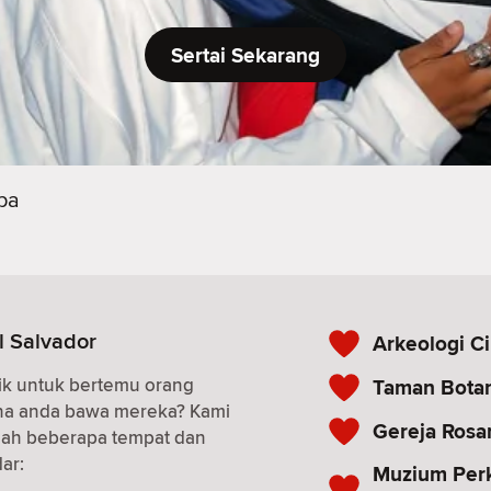
Sertai Sekarang
pa
l Salvador
Arkeologi C
ik untuk bertemu orang
Taman Botan
ana anda bawa mereka? Kami
Gereja Rosa
alah beberapa tempat dan
ar:
Muzium Per