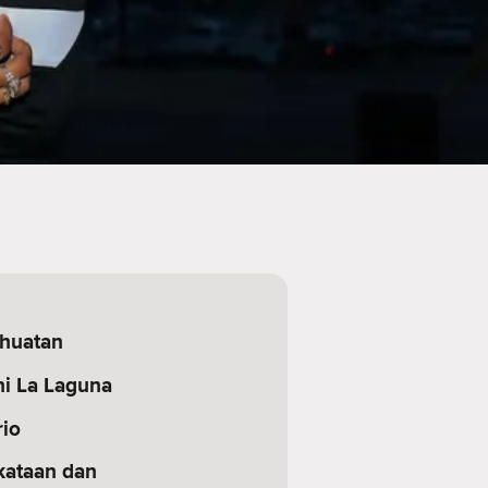
ihuatan
i La Laguna
rio
kataan dan