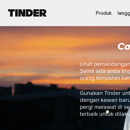
H
Produk
lang
a
l
a
m
Ca
a
n
U
t
Lihat pemandangan 
a
Sama ada anda ting
m
orang tempatan be
a
T
i
Gunakan Tinder unt
n
dengan kawan baru,
d
pergi melawat di s
e
terbaik untuk dilak
r