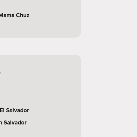
 Mama Chuz
r
 El Salvador
n Salvador