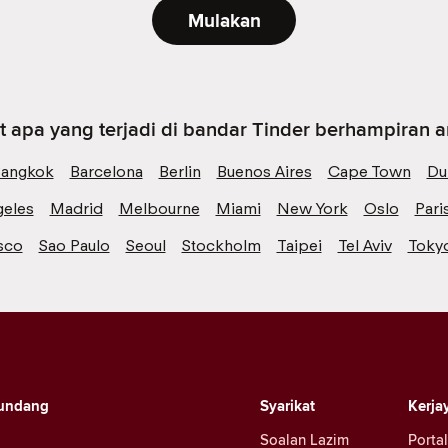
Mulakan
t apa yang terjadi di bandar Tinder berhampiran 
angkok
Barcelona
Berlin
Buenos Aires
Cape Town
Du
geles
Madrid
Melbourne
Miami
New York
Oslo
Pari
sco
Sao Paulo
Seoul
Stockholm
Taipei
Tel Aviv
Toky
undang
Syarikat
Kerja
Soalan Lazim
Portal