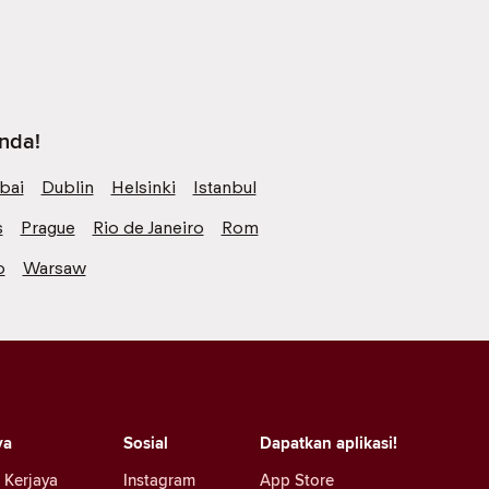
anda!
bai
Dublin
Helsinki
Istanbul
s
Prague
Rio de Janeiro
Rom
o
Warsaw
ya
Sosial
Dapatkan aplikasi!
 Kerjaya
Instagram
App Store