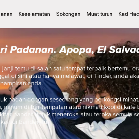
ganan
Keselamatan
Sokongan
Muat turun
Kad Had
ri Padanan. Apopa, El Salva
janji temu di salah satu tempat terbaik bertemu o
gal di sini atau hanya melawat, di Tinder, anda a
rhampiran anda.
uk padan dengan seseorang yang berkongsi minat,
 minum di bar tempatan atau nikmati kopi di kafe 
ekitar bandar untuk meneroka atau teroka semula 
ukan di bandar itu.