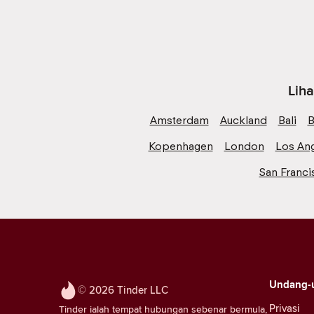
Liha
Amsterdam
Auckland
Bali
B
Kopenhagen
London
Los An
San Franci
Undang-
© 2026 Tinder LLC
Privasi
Tinder ialah tempat hubungan sebenar bermula,