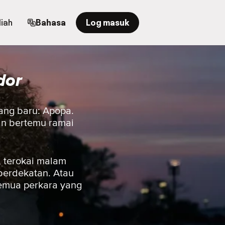
iah
Bahasa
Log masuk
dor
rang baru: Apopa.
kan bertemu ramai
 terokai malam
berdekatan. Atau
semua perkara yang