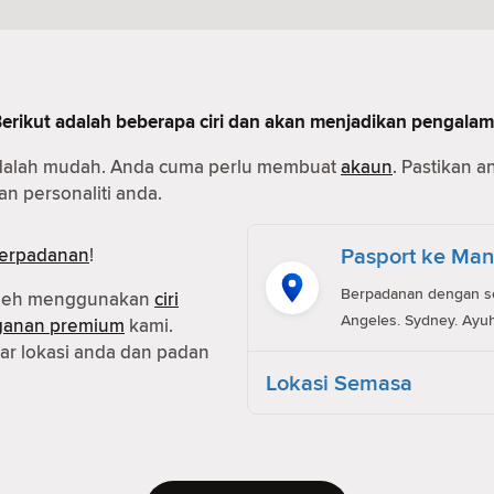
Berikut adalah beberapa ciri dan akan menjadikan pengala
dalah mudah. Anda cuma perlu membuat
akaun
. Pastikan 
n personaliti anda.
Pasport ke Man
erpadanan
!
Berpadanan dengan ses
oleh menggunakan
ciri
Angeles. Sydney. Ayuh
ganan premium
kami.
r lokasi anda dan padan
Lokasi Semasa