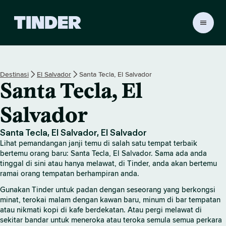
H
a
l
a
m
Destinasi
El Salvador
Santa Tecla, El Salvador
a
Santa Tecla, El
n
U
t
Salvador
a
m
Santa Tecla, El Salvador, El Salvador
a
Lihat pemandangan janji temu di salah satu tempat terbaik
T
bertemu orang baru: Santa Tecla, El Salvador. Sama ada anda
i
tinggal di sini atau hanya melawat, di Tinder, anda akan bertemu
n
ramai orang tempatan berhampiran anda.
d
Gunakan Tinder untuk padan dengan seseorang yang berkongsi
e
minat, terokai malam dengan kawan baru, minum di bar tempatan
r
atau nikmati kopi di kafe berdekatan. Atau pergi melawat di
sekitar bandar untuk meneroka atau teroka semula semua perkara