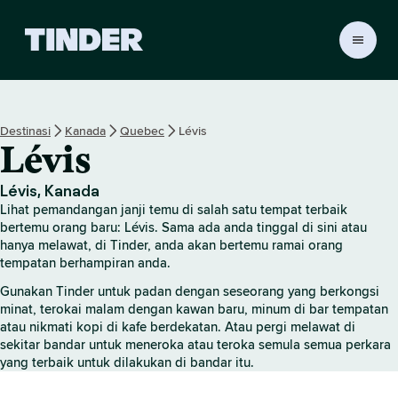
H
a
l
a
m
Destinasi
Kanada
Quebec
Lévis
a
Lévis
n
U
t
Lévis, Kanada
a
Lihat pemandangan janji temu di salah satu tempat terbaik
m
bertemu orang baru: Lévis. Sama ada anda tinggal di sini atau
a
hanya melawat, di Tinder, anda akan bertemu ramai orang
tempatan berhampiran anda.
T
i
Gunakan Tinder untuk padan dengan seseorang yang berkongsi
n
minat, terokai malam dengan kawan baru, minum di bar tempatan
d
atau nikmati kopi di kafe berdekatan. Atau pergi melawat di
e
sekitar bandar untuk meneroka atau teroka semula semua perkara
r
yang terbaik untuk dilakukan di bandar itu.