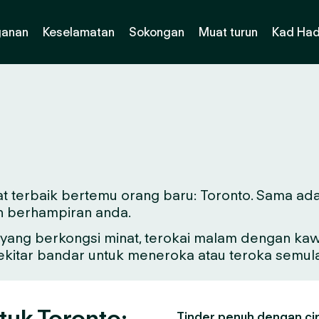
ganan
Keselamatan
Sokongan
Muat turun
Kad Had
t terbaik bertemu orang baru: Toronto. Sama ada 
n berhampiran anda.
ang berkongsi minat, terokai malam dengan kawa
sekitar bandar untuk meneroka atau teroka semul
tuk Toronto:
Tinder penuh dengan ciri