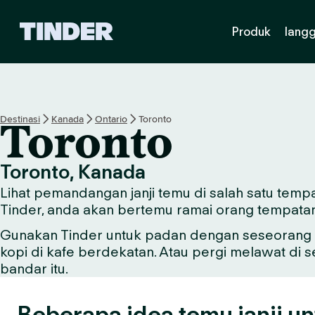
H
Produk
lang
a
l
a
m
a
n
Destinasi
Kanada
Ontario
Toronto
Toronto
U
t
a
Toronto, Kanada
m
Lihat pemandangan janji temu di salah satu tempa
a
T
Tinder, anda akan bertemu ramai orang tempata
i
Gunakan Tinder untuk padan dengan seseorang y
n
kopi di kafe berdekatan. Atau pergi melawat di 
d
e
bandar itu.
r
Beberapa idea temu janji un