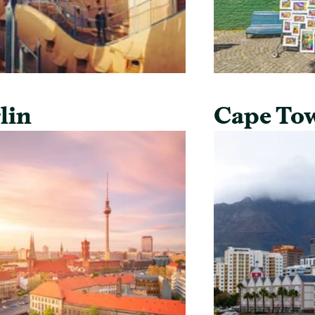
lin
Cape To