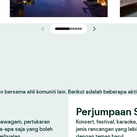
 bersama ahli komuniti lain. Berikut adalah beberapa aktiv
Perjumpaan S
 pawagam, pertukaran
Konsert, festival, karaoke
a-apa saja yang boleh
jenis rancangan yang lebi
perbualan.
dengan teman baru!