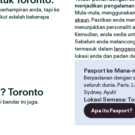
menjadikan pengalaman 
berhampiran anda, tapi ke
Mula-mula, menggunakan
ikut adalah beberapa
akaun
. Pastikan anda me
menunjukkan personaliti 
Kemudian, anda sedia un
Sebelum anda melancong
termasuk dalam
langgan
lokasi anda dan padan den
Pasport ke Mana-
Berpadanan dengan s
seluruh dunia. Paris. 
? Toronto
Sydney. Ayuh!
Lokasi Semasa
:
To
bandar ini juga.
Apa itu Pasport?