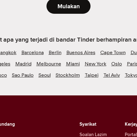
Mulakan
t apa yang terjadi di bandar Tinder berhampiran 
angkok
Barcelona
Berlin
Buenos Aires
Cape Town
Du
geles
Madrid
Melbourne
Miami
New York
Oslo
Pari
sco
Sao Paulo
Seoul
Stockholm
Taipei
Tel Aviv
Toky
undang
Syarikat
Kerja
Soalan Lazim
Portal