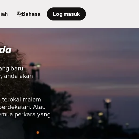
iah
Bahasa
Log masuk
ada
ang baru:
r, anda akan
 terokai malam
berdekatan. Atau
semua perkara yang