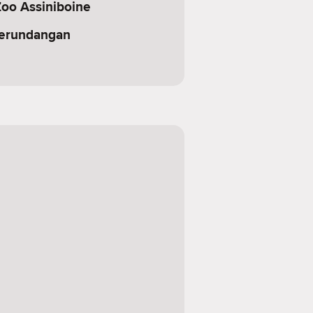
oo Assiniboine
erundangan