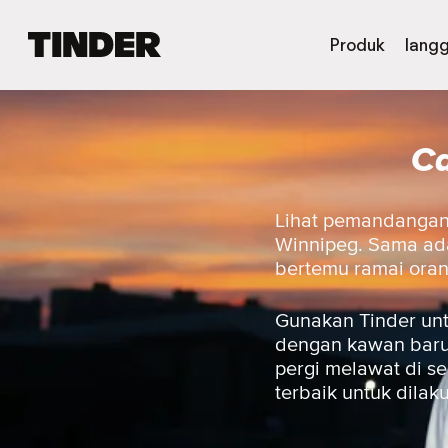
H
Produk
lang
a
l
a
m
Ca
a
n
U
t
Lihat pemandangan 
a
Winnipeg. Sama ada 
m
bertemu ramai ora
a
T
i
Gunakan Tinder unt
n
dengan kawan baru,
d
pergi melawat di s
e
terbaik untuk dilak
r