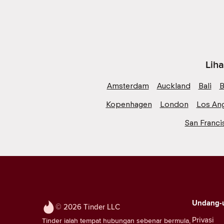
Liha
Amsterdam
Auckland
Bali
B
Kopenhagen
London
Los An
San Franci
Undang-
© 2026 Tinder LLC
Privasi
Tinder ialah tempat hubungan sebenar bermula,