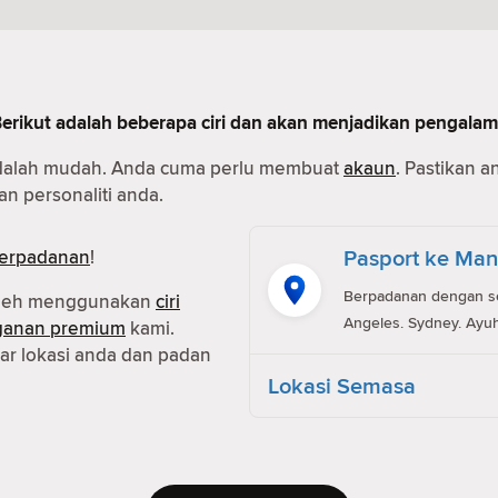
Berikut adalah beberapa ciri dan akan menjadikan pengala
dalah mudah. Anda cuma perlu membuat
akaun
. Pastikan 
n personaliti anda.
Pasport ke Man
erpadanan
!
Berpadanan dengan ses
oleh menggunakan
ciri
Angeles. Sydney. Ayuh
ganan premium
kami.
r lokasi anda dan padan
Lokasi Semasa