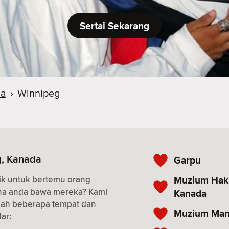
Sertai Sekarang
ba
›
Winnipeg
g, Kanada
Garpu
Muzium Hak 
ik untuk bertemu orang
ana anda bawa mereka? Kami
Kanada
alah beberapa tempat dan
Muzium Man
ar: