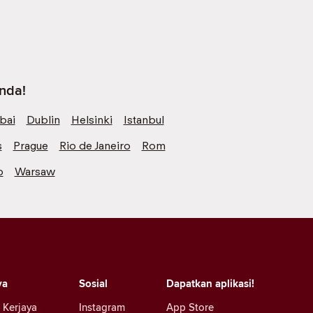
anda!
bai
Dublin
Helsinki
Istanbul
s
Prague
Rio de Janeiro
Rom
o
Warsaw
ya
Sosial
Dapatkan aplikasi!
 Kerjaya
Instagram
App Store