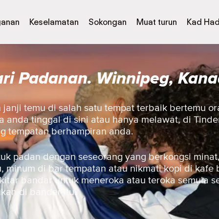
ganan
Keselamatan
Sokongan
Muat turun
Kad Had
ri Padanan. Winnipeg, Kan
janji temu di salah satu tempat terbaik bertemu or
anda tinggal di sini atau hanya melawat, di Tinde
ng tempatan berhampiran anda.
uk padan dengan seseorang yang berkongsi minat,
 minum di bar tempatan atau nikmati kopi di kafe 
ekitar bandar untuk meneroka atau teroka semula 
ukan di bandar itu.