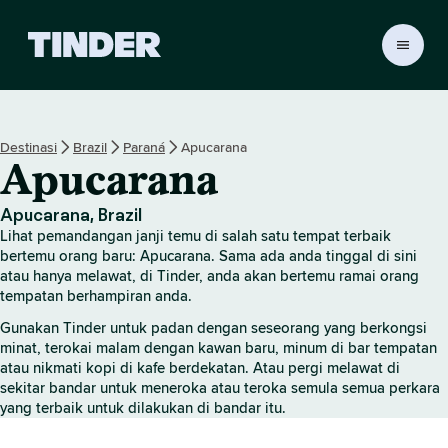
H
a
l
a
m
Destinasi
Brazil
Paraná
Apucarana
a
Apucarana
n
U
t
Apucarana, Brazil
a
Lihat pemandangan janji temu di salah satu tempat terbaik
m
bertemu orang baru: Apucarana. Sama ada anda tinggal di sini
a
atau hanya melawat, di Tinder, anda akan bertemu ramai orang
tempatan berhampiran anda.
T
i
Gunakan Tinder untuk padan dengan seseorang yang berkongsi
n
minat, terokai malam dengan kawan baru, minum di bar tempatan
d
atau nikmati kopi di kafe berdekatan. Atau pergi melawat di
e
sekitar bandar untuk meneroka atau teroka semula semua perkara
r
yang terbaik untuk dilakukan di bandar itu.