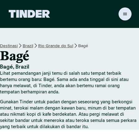
H
a
l
a
m
Destinasi
Brazil
Rio Grande do Sul
Bagé
a
Bagé
n
U
t
Bagé, Brazil
a
Lihat pemandangan janji temu di salah satu tempat terbaik
m
bertemu orang baru: Bagé. Sama ada anda tinggal di sini atau
a
hanya melawat, di Tinder, anda akan bertemu ramai orang
tempatan berhampiran anda.
T
i
Gunakan Tinder untuk padan dengan seseorang yang berkongsi
n
minat, terokai malam dengan kawan baru, minum di bar tempatan
d
atau nikmati kopi di kafe berdekatan. Atau pergi melawat di
e
sekitar bandar untuk meneroka atau teroka semula semua perkara
r
yang terbaik untuk dilakukan di bandar itu.