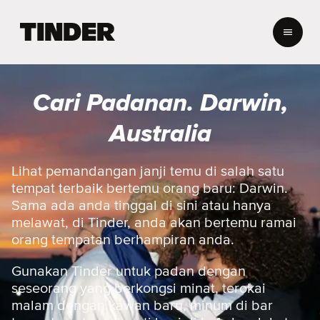
H
a
l
a
m
Cari Padanan. Darwin,
a
n
Australia
U
t
a
Lihat pemandangan janji temu di salah satu
m
tempat terbaik bertemu orang baru: Darwin.
a
Sama ada anda tinggal di sini atau hanya
T
melawat, di Tinder, anda akan bertemu ramai
i
orang tempatan berhampiran anda.
n
d
e
Gunakan Tinder untuk padan dengan
r
seseorang yang berkongsi minat, terokai
malam dengan kawan baru, minum di bar