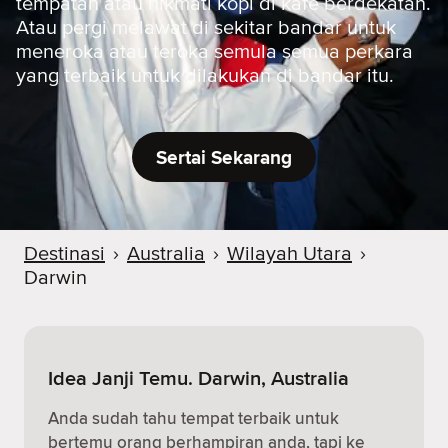
tempatan atau nikmati kopi di kafe berdekatan.
Atau pergi melawat di sekitar bandar untuk
meneroka atau teroka semula semua perkara
yang terbaik untuk dilakukan di bandar itu.
Sertai Sekarang
Destinasi
›
Australia
›
Wilayah Utara
›
Darwin
Idea Janji Temu. Darwin, Australia
Anda sudah tahu tempat terbaik untuk
bertemu orang berhampiran anda, tapi ke