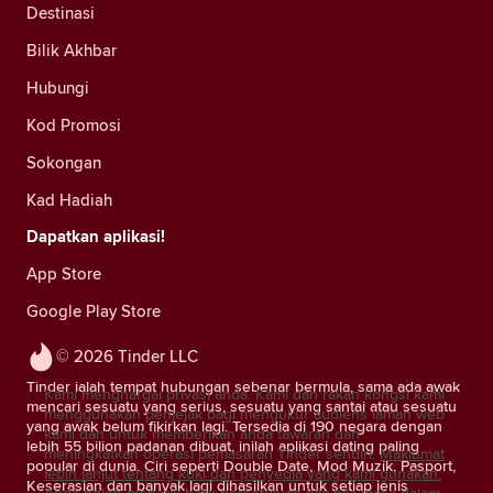
Destinasi
Bilik Akhbar
Hubungi
Kod Promosi
Sokongan
Kad Hadiah
Dapatkan aplikasi!
App Store
Google Play Store
© 2026 Tinder LLC
Tinder ialah tempat hubungan sebenar bermula, sama ada awak
Kami menghargai privasi anda. Kami dan rakan kongsi kami
mencari sesuatu yang serius, sesuatu yang santai atau sesuatu
menggunakan penjejak bagi mengukur audiens laman web
yang awak belum fikirkan lagi. Tersedia di 190 negara dengan
kami dan untuk memberikan anda tawaran dan
lebih 55 bilion padanan dibuat, inilah aplikasi dating paling
meningkatkan operasi pemasaran Tinder sendiri.
Maklumat
popular di dunia. Ciri seperti Double Date, Mod Muzik, Pasport,
lebih lanjut tentang kuki dan penyedia yang kami gunakan.
Keserasian dan banyak lagi dihasilkan untuk setiap jenis