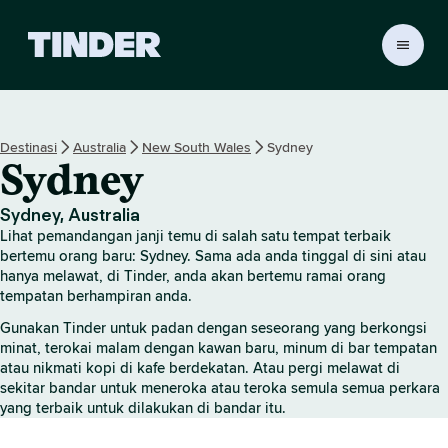
H
a
l
a
m
Destinasi
Australia
New South Wales
Sydney
a
Sydney
n
U
t
Sydney, Australia
a
Lihat pemandangan janji temu di salah satu tempat terbaik
m
bertemu orang baru: Sydney. Sama ada anda tinggal di sini atau
a
hanya melawat, di Tinder, anda akan bertemu ramai orang
tempatan berhampiran anda.
T
i
Gunakan Tinder untuk padan dengan seseorang yang berkongsi
n
minat, terokai malam dengan kawan baru, minum di bar tempatan
d
atau nikmati kopi di kafe berdekatan. Atau pergi melawat di
e
sekitar bandar untuk meneroka atau teroka semula semua perkara
r
yang terbaik untuk dilakukan di bandar itu.