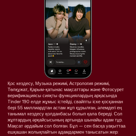
Қос кездесу, Музыка режимі, Астрология режимі,
Төлқұжат, Қарым-қатынас мақсаттары және Фотосурет
верификациясы сияқты функциялардың арқасында
Tinder 190 елде жұмыс істейді, свайпты іске қосқаннан
бері 55 миллиардтан астам жұп құрылған, әлемдегі ең
танымал кездесу қолданбасы болып қала береді. Сол
жұптардың әрқайсысының артында шынайы адам тұр.
Мақсат әрдайым сол болған. Бұл — сен басқа уақыттаа
ешқашан жолықпайтын адамдармен танысатын жер: