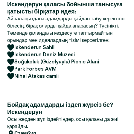
Искендерун қаласы бойынша танысуға
қатысты бірқатар идея:
Айналаңыздағы адамдарды қайдан табу керектігін
білесің, бірақ оларды қайда апарасың? Түсінікті.
Төменде қалаңдағы кездесуге таптырмайтын
орындар мен идеялардың тізімі көрсетілген:
Iskenderun Sahil
Iskenderun Deniz Muzesi
Soğukoluk (Güzelyayla) Picnic Alani
Park Forbes AVM
Nihal Atakas camii
Бойдақ адамдарды іздеп жүрсіз бе?
Искендерун
Осы жерден жұп іздейтіндер, осы қаланы да жиі
қарайды.
Стамбул