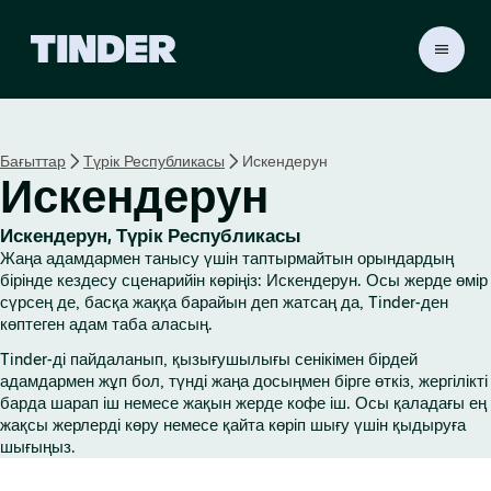
T
i
n
d
e
Бағыттар
Түрік Республикасы
Искендерун
r
Искендерун
H
o
m
Искендерун, Түрік Республикасы
e
Жаңа адамдармен танысу үшін таптырмайтын орындардың
бірінде кездесу сценарийін көріңіз: Искендерун. Осы жерде өмір
сүрсең де, басқа жаққа барайын деп жатсаң да, Tinder-ден
көптеген адам таба аласың.
Tinder-ді пайдаланып, қызығушылығы сенікімен бірдей
адамдармен жұп бол, түнді жаңа досыңмен бірге өткіз, жергілікті
барда шарап іш немесе жақын жерде кофе іш. Осы қаладағы ең
жақсы жерлерді көру немесе қайта көріп шығу үшін қыдыруға
шығыңыз.