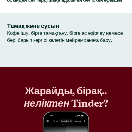
осындай сәттерді жаңа адаммен бөліскен ерекше!
Тамақ және сусын
Кофе ішу, бірге тамақтану, бірге ас әзірлеу немесе
бәрі барып көргісі келетін мейрамханаға бару.
Жарайды, бірақ..
неліктен
Tinder?