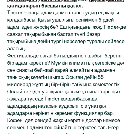
қағидаларын
басшылыққа ал.
Tinder – жаңа адамдармен танысудың ең жақсы
қолданбасы. Қызығушылығы сенікімен бірдей
адам іздеп жүрсің бе? Еш қиындығы жоқ. Tinder-де
саяхат тақырыбынан бастап түнгі базар
тақырыбына дейін түрлі нәрселер туралы сөйлесе
аласың.
Фестивальде саған батылдық пен шабыт беретін
бір адам керек пе? Мүмкін климаттық өзгеріске дәл
сен сияқты бей-жай қарай алмайтын адаммен
танысқың келетін шығар. Осыған дейін 55
миллиард жұптың бір-бірін табуына көмектестік.
Онлайн кездесу арқылы қарым-қатынастарыңыз
жақсара түседі: Tinder қолданбасында
адамдардың назарын аударып, сіз ұнатқан
адамдарға көрінетін керемет функциялар бар.
Кофені дәл сендей жақсы көретін достар немесе
сенімен бадминтон ойнайтын серіктес тап. Егер