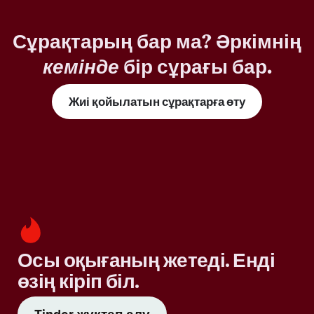
Сұрақтарың бар ма? Әркімнің
кемінде
бір сұрағы бар.
Жиі қойылатын сұрақтарға өту
Осы оқығаның жетеді. Енді
өзің кіріп біл.