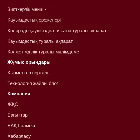
Зияткерлік меншік
Қауымдастық ережелері
Колорадо қауіпсіздік саясаты туралы ақпарат
Қауымдастық туралы ақпарат
Қолжетімділік туралы мәлімдеме
Жұмыс орындары
Қызметтер порталы
Технология жайлы блог
Компания
ЖҚС
Бағыттар
БАҚ бөлмесі
Хабарласу