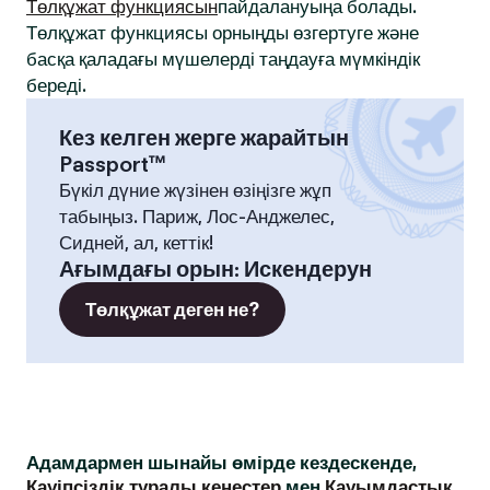
Төлқұжат функциясын
пайдалануыңа болады.
Төлқұжат функциясы орныңды өзгертуге және
басқа қаладағы мүшелерді таңдауға мүмкіндік
береді.
Кез келген жерге жарайтын
Passport™
Бүкіл дүние жүзінен өзіңізге жұп
табыңыз. Париж, Лос-Анджелес,
Сидней, ал, кеттік!
Ағымдағы орын
:
Искендерун
Төлқұжат деген не?
Адамдармен шынайы өмірде кездескенде,
Қауіпсіздік туралы кеңестер
мен
Қауымдастық