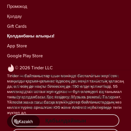
Промокод
Қолдау
Gift Cards
Қолданбаны алыңыз!
App Store
Google Play Store
© 2026 Tinder LLC
Біз сіздің құпиялылығыңызды сақтаймыз. Біз және біздің
Tinder — байланыстар шын мәнінде басталатын жер: сен
серіктестеріміз трекерлерді пайдаланып, веб-сайттың
маңызды қарым-қатынас іздесең де, жеңіл таныстық қаласаң
аудиториясын есептейді және сіздерге ұсыныстар
да, әлі өзің де нақты білмесең де. 190 елде қолжетімді, 55
көрсетіп, Tinder операцияларын жақсартады.
Біз
миллиардтан астам жұп құрған — бұл әлемдегі ең танымал
пайдаланатын cookie файлдары және провайдерлері
танысу қолданбасы. Қос кездесу, Музыка режимі, Төлқұжат,
туралы қосымша ақпарат.
Параметрлер бөлімінде кез
Үйлесім және тағы басқа мүмкіндіктер байланыстардың кез
келген уақытта келісімнен бас тартуыңызға болады.
келген түріне арналған. iOS және Android жүйелерінде тегін
жүктеп ал.
Қабылдаймын
Kazakh