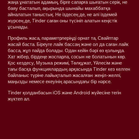
жаңа ұнататын адамың, бірге сапарға шығатын серік, не
баяу басталып, ақырында шынайы махаббатқа
айналатын таныстық. Не іздесең де, не әлі іздемей
жүрсең де, Tinder саған оны түсініп алатын кеңістік
ұсынады.
Профиль жаса, параметрлеріңді орнат та, Свайптар
жасай баста. Біреуге лайк бассаң және ол да саған лайк
басса, жұп пайда болады. Одан кейін бәрі өз қолыңда.
Хат жібер, бірдеңе жоспарла, сосын не болатынын көр.
Қос кездесу, Музыка режимі, Төлқұжат, Үйлесім және
тағы басқа функциялардың арқасында Tinder кез келген
байланыс түріне лайықталып жасалған: жеңіл-желпі,
маңызды немесе екеуінің арасындағы бір нәрсе.
Tinder қолданбасын iOS және Android жүйесіне тегін
жүктеп ал.