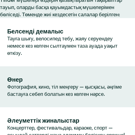
Tinder мүшелері өздерін қызықтыратын тақырыптар
тауып, оларды басқа қауымдастық мүшелерімен
бөліседі. Төменде жиі кездесетін салалар берілген:
Белсенді демалыс
Тауға шығу, велосипед тебу, жаяу серуендеу
немесе кез келген сылтаумен таза ауада уақыт
өткізу.
Өнер
Фотография, кино, тіл меңгеру — қысқасы, әңгіме
бастауға себеп болатын кез келген нәрсе.
Әлеуметтік жиналыстар
Концерттер, фестивальдар, караоке, спорт —