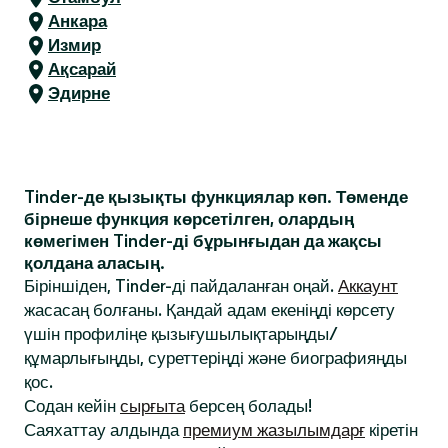
Анкара
Измир
Ақсарай
Эдирне
Tinder-де қызықты функциялар көп. Төменде
бірнеше функция көрсетілген, олардың
көмегімен Tinder-ді бұрынғыдан да жақсы
қолдана аласың.
Біріншіден, Tinder-ді пайдаланған оңай.
Аккаунт
жасасаң болғаны. Қандай адам екеніңді көрсету
үшін профиліңе қызығушылықтарыңды/
құмарлығыңды, суреттеріңді және биографияңды
қос.
Содан кейін
сырғыта
берсең болады!
Саяхаттау алдында
премиум жазылымдарғ
кіретін