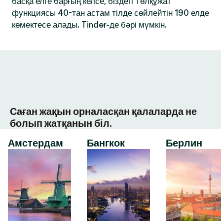
басқа елге барғың келсе, біздегі Төлқұжат
функциясы 40-тан астам тілде сөйлейтін 190 елде
көмектесе алады. Tinder-де бәрі мүмкін.
Саған жақын орналасқан қалаларда не
болып жатқанын біл.
Амстердам
Бангкок
Берлин