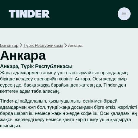
T
i
n
d
e
Бағыттар
Түрік Республикасы
Анкара
r
Анкара
H
o
m
Анкара, Түрік Республикасы
e
Жаңа адамдармен танысу үшін таптырмайтын орындардың
бірінде кездесу сценарийін көріңіз: Анкара. Осы жерде өмір
сүрсең де, басқа жаққа барайын деп жатсаң да, Tinder-ден
көптеген адам таба аласың.
Tinder-ді пайдаланып, қызығушылығы сенікімен бірдей
адамдармен жұп бол, түнді жаңа досыңмен бірге өткіз, жергілікті
барда шарап іш немесе жақын жерде кофе іш. Осы қаладағы ең
жақсы жерлерді көру немесе қайта көріп шығу үшін қыдыруға
шығыңыз.