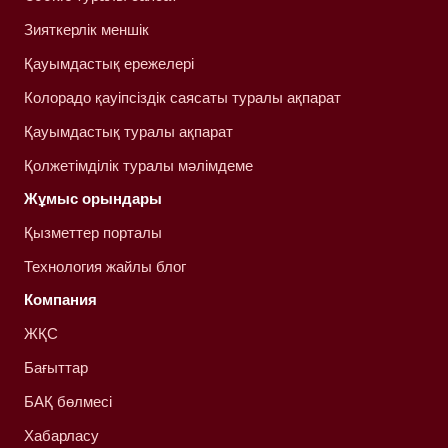
Зияткерлік меншік
Қауымдастық ережелері
Колорадо қауіпсіздік саясаты туралы ақпарат
Қауымдастық туралы ақпарат
Қолжетімділік туралы мәлімдеме
Жұмыс орындары
Қызметтер порталы
Технология жайлы блог
Компания
ЖҚС
Бағыттар
БАҚ бөлмесі
Хабарласу