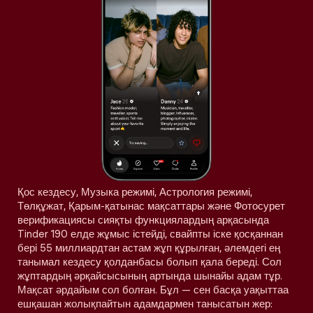
Қос кездесу, Музыка режимі, Астрология режимі,
Төлқұжат, Қарым-қатынас мақсаттары және Фотосурет
верификациясы сияқты функциялардың арқасында
Tinder 190 елде жұмыс істейді, свайпты іске қосқаннан
бері 55 миллиардтан астам жұп құрылған, әлемдегі ең
танымал кездесу қолданбасы болып қала береді. Сол
жұптардың әрқайсысының артында шынайы адам тұр.
Мақсат әрдайым сол болған. Бұл — сен басқа уақыттаа
ешқашан жолықпайтын адамдармен танысатын жер: