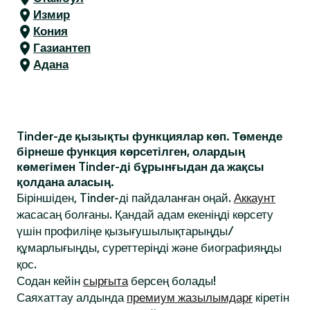
Измир
Кония
Газиантеп
Адана
Tinder-де қызықты функциялар көп. Төменде
бірнеше функция көрсетілген, олардың
көмегімен Tinder-ді бұрынғыдан да жақсы
қолдана аласың.
Біріншіден, Tinder-ді пайдаланған оңай.
Аккаунт
жасасаң болғаны. Қандай адам екеніңді көрсету
үшін профиліңе қызығушылықтарыңды/
құмарлығыңды, суреттеріңді және биографияңды
қос.
Содан кейін
сырғыта
берсең болады!
Саяхаттау алдында
премиум жазылымдарғ
кіретін