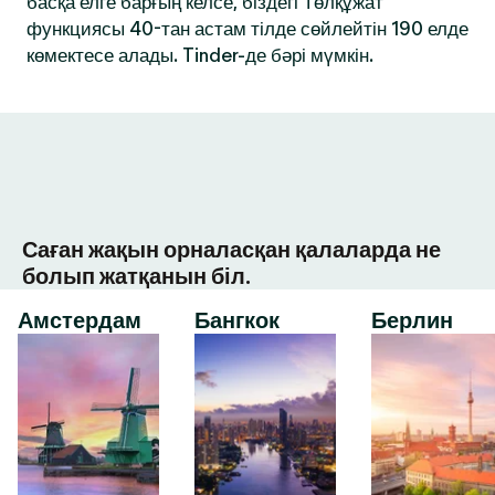
басқа елге барғың келсе, біздегі Төлқұжат
функциясы 40-тан астам тілде сөйлейтін 190 елде
көмектесе алады. Tinder-де бәрі мүмкін.
Саған жақын орналасқан қалаларда не
болып жатқанын біл.
Амстердам
Бангкок
Берлин