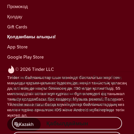
Промокод
Қолдау
Gift Cards
Қолданбаны алыңыз!
App Store
Google Play Store
© 2026 Tinder LLC
Біз сіздің құпиялылығыңызды сақтаймыз. Біз және біздің
Tinder — байланыстар шын мәнінде басталатын жер: сен
серіктестеріміз трекерлерді пайдаланып, веб-сайттың
маңызды қарым-қатынас іздесең де, жеңіл таныстық қаласаң
аудиториясын есептейді және сіздерге ұсыныстар
да, әлі өзің де нақты білмесең де. 190 елде қолжетімді, 55
көрсетіп, Tinder операцияларын жақсартады.
Біз
миллиардтан астам жұп құрған — бұл әлемдегі ең танымал
пайдаланатын cookie файлдары және провайдерлері
танысу қолданбасы. Қос кездесу, Музыка режимі, Төлқұжат,
туралы қосымша ақпарат.
Параметрлер бөлімінде кез
Үйлесім және тағы басқа мүмкіндіктер байланыстардың кез
келген уақытта келісімнен бас тартуыңызға болады.
келген түріне арналған. iOS және Android жүйелерінде тегін
жүктеп ал.
Қабылдаймын
Kazakh