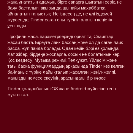
жаңа ұнататын адамың, бірге сапарға шығатын серік, не
баяу басталып, ақырында шынайы махаббатқа
айналатын таныстық. Не іздесең де, не әлі іздемей
жүрсең де, Tinder саған оны түсініп алатын кеңістік
ұсынады.
Профиль жаса, параметрлеріңді орнат та, Свайптар
жасай баста. Біреуге лайк бассаң және ол да саған лайк
басса, жұп пайда болады. Одан кейін бәрі өз қолыңда.
Хат жібер, бірдеңе жоспарла, сосын не болатынын көр.
Қос кездесу, Музыка режимі, Төлқұжат, Үйлесім және
тағы басқа функциялардың арқасында Tinder кез келген
байланыс түріне лайықталып жасалған: жеңіл-желпі,
маңызды немесе екеуінің арасындағы бір нәрсе.
Tinder қолданбасын iOS және Android жүйесіне тегін
жүктеп ал.