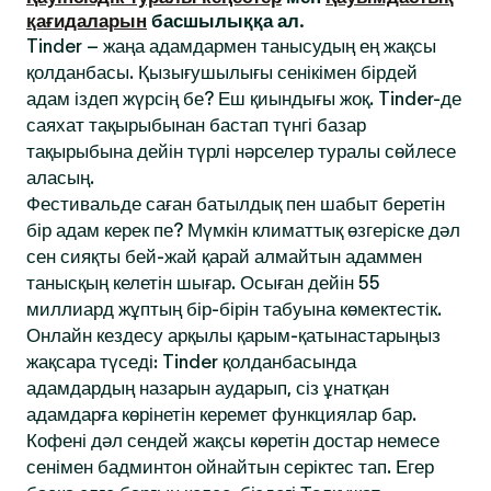
қағидаларын
басшылыққа ал.
Tinder – жаңа адамдармен танысудың ең жақсы
қолданбасы. Қызығушылығы сенікімен бірдей
адам іздеп жүрсің бе? Еш қиындығы жоқ. Tinder-де
саяхат тақырыбынан бастап түнгі базар
тақырыбына дейін түрлі нәрселер туралы сөйлесе
аласың.
Фестивальде саған батылдық пен шабыт беретін
бір адам керек пе? Мүмкін климаттық өзгеріске дәл
сен сияқты бей-жай қарай алмайтын адаммен
танысқың келетін шығар. Осыған дейін 55
миллиард жұптың бір-бірін табуына көмектестік.
Онлайн кездесу арқылы қарым-қатынастарыңыз
жақсара түседі: Tinder қолданбасында
адамдардың назарын аударып, сіз ұнатқан
адамдарға көрінетін керемет функциялар бар.
Кофені дәл сендей жақсы көретін достар немесе
сенімен бадминтон ойнайтын серіктес тап. Егер