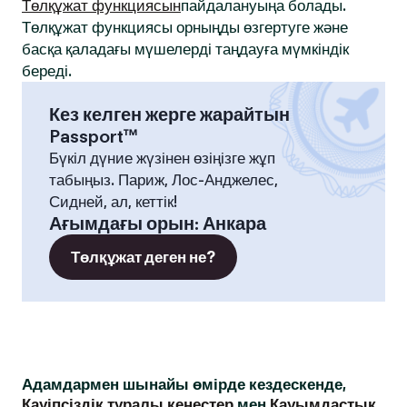
Төлқұжат функциясын
пайдалануыңа болады.
Төлқұжат функциясы орныңды өзгертуге және
басқа қаладағы мүшелерді таңдауға мүмкіндік
береді.
Кез келген жерге жарайтын
Passport™
Бүкіл дүние жүзінен өзіңізге жұп
табыңыз. Париж, Лос-Анджелес,
Сидней, ал, кеттік!
Ағымдағы орын
:
Анкара
Төлқұжат деген не?
Адамдармен шынайы өмірде кездескенде,
Қауіпсіздік туралы кеңестер
мен
Қауымдастық