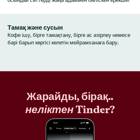
осындай сәттерді жаңа адаммен бөліскен ерекше!
Тамақ және сусын
Кофе ішу, бірге тамақтану, бірге ас әзірлеу немесе
бәрі барып көргісі келетін мейрамханаға бару.
Жарайды, бірақ..
неліктен
Tinder?