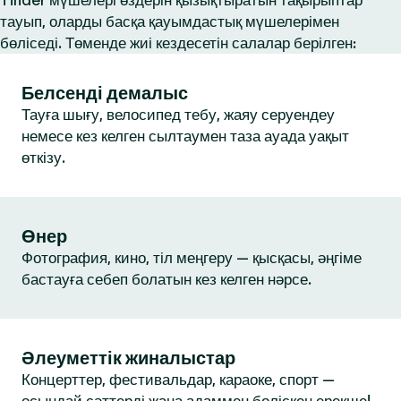
Tinder мүшелері өздерін қызықтыратын тақырыптар
тауып, оларды басқа қауымдастық мүшелерімен
бөліседі. Төменде жиі кездесетін салалар берілген:
Белсенді демалыс
Тауға шығу, велосипед тебу, жаяу серуендеу
немесе кез келген сылтаумен таза ауада уақыт
өткізу.
Өнер
Фотография, кино, тіл меңгеру — қысқасы, әңгіме
бастауға себеп болатын кез келген нәрсе.
Әлеуметтік жиналыстар
Концерттер, фестивальдар, караоке, спорт —