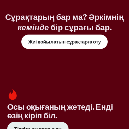
Сұрақтарың бар ма? Әркімнің
кемінде
бір сұрағы бар.
Жиі қойылатын сұрақтарға өту
Осы оқығаның жетеді. Енді
өзің кіріп біл.