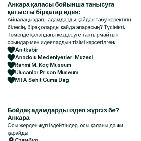
Анкара қаласы бойынша танысуға
қатысты бірқатар идея:
Айналаңыздағы адамдарды қайдан табу керектігін
білесің, бірақ оларды қайда апарасың? Түсінікті.
Төменде қалаңдағы кездесуге таптырмайтын
орындар мен идеялардың тізімі көрсетілген:
Anitkabir
Anadolu Medeniyetleri Muzesi
Rahmi M. Koç Museum
Ulucanlar Prison Museum
MTA Sehit Cuma Dag
Бойдақ адамдарды іздеп жүрсіз бе?
Анкара
Осы жерден жұп іздейтіндер, осы қаланы да жиі
қарайды.
Стамбул