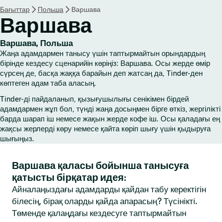
Бағыттар
Польша
Варшава
Варшава
Варшава, Польша
Жаңа адамдармен танысу үшін таптырмайтын орындардың
бірінде кездесу сценарийін көріңіз: Варшава. Осы жерде өмір
сүрсең де, басқа жаққа барайын деп жатсаң да, Tinder-ден
көптеген адам таба аласың.
Tinder-ді пайдаланып, қызығушылығы сенікімен бірдей
адамдармен жұп бол, түнді жаңа досыңмен бірге өткіз, жергілікті
барда шарап іш немесе жақын жерде кофе іш. Осы қаладағы ең
жақсы жерлерді көру немесе қайта көріп шығу үшін қыдыруға
шығыңыз.
Варшава қаласы бойынша танысуға
қатысты бірқатар идея:
Айналаңыздағы адамдарды қайдан табу керектігін
білесің, бірақ оларды қайда апарасың? Түсінікті.
Төменде қалаңдағы кездесуге таптырмайтын