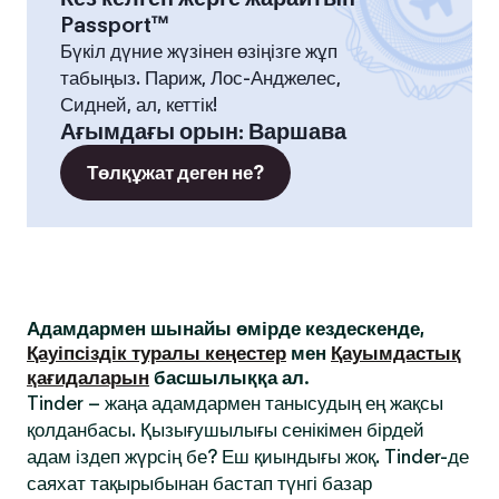
Passport™
Бүкіл дүние жүзінен өзіңізге жұп
табыңыз. Париж, Лос-Анджелес,
Сидней, ал, кеттік!
Ағымдағы орын
:
Варшава
Төлқұжат деген не?
Адамдармен шынайы өмірде кездескенде,
Қауіпсіздік туралы кеңестер
мен
Қауымдастық
қағидаларын
басшылыққа ал.
Tinder – жаңа адамдармен танысудың ең жақсы
қолданбасы. Қызығушылығы сенікімен бірдей
адам іздеп жүрсің бе? Еш қиындығы жоқ. Tinder-де
саяхат тақырыбынан бастап түнгі базар