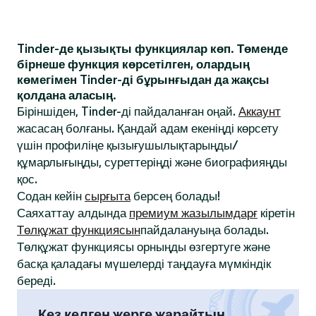
Tinder-де қызықты функциялар көп. Төменде
бірнеше функция көрсетілген, олардың
көмегімен Tinder-ді бұрынғыдан да жақсы
қолдана аласың.
Біріншіден, Tinder-ді пайдаланған оңай.
Аккаунт
жасасаң болғаны. Қандай адам екеніңді көрсету
үшін профиліңе қызығушылықтарыңды/
құмарлығыңды, суреттеріңді және биографияңды
қос.
Содан кейін
сырғыта
берсең болады!
Саяхаттау алдында
премиум жазылымдарғ
кіретін
Төлқұжат функциясын
пайдалануыңа болады.
Төлқұжат функциясы орныңды өзгертуге және
басқа қаладағы мүшелерді таңдауға мүмкіндік
береді.
Кез келген жерге жарайтын