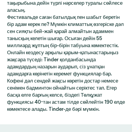
тақырыбына дейін түрлі нәрселер туралы сөйлесе
аласың.
Фестивальде саған батылдық пен шабыт беретін
бір адам керек пе? Мүмкін климаттық өзгеріске дәл
сен сияқты бей-жай қарай алмайтын адаммен
танысқың келетін шығар. Осыған дейін 55
миллиард жұптың бір-бірін табуына көмектестік.
Онлайн кездесу арқылы қарым-қатынастарыңыз
жақсара түседі: Tinder қолданбасында
адамдардың назарын аударып, сіз ұнатқан
адамдарға көрінетін керемет функциялар бар.
Кофені дәл сендей жақсы көретін достар немесе
сенімен бадминтон ойнайтын серіктес тап. Егер
басқа елге барғың келсе, біздегі Төлқұжат
функциясы 40-тан астам тілде сөйлейтін 190 елде
көмектесе алады. Tinder-де бәрі мүмкін.