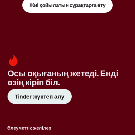
Жиі қойылатын сұрақтарға өту
Осы оқығаның жетеді. Енді
өзің кіріп біл.
Tinder жүктеп алу
Әлеуметтік желілер