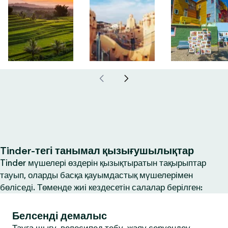
Tinder-тегі танымал қызығушылықтар
Tinder мүшелері өздерін қызықтыратын тақырыптар
тауып, оларды басқа қауымдастық мүшелерімен
бөліседі. Төменде жиі кездесетін салалар берілген:
Белсенді демалыс