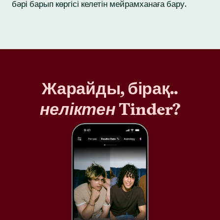
бәрі барып көргісі келетін мейрамханаға бару.
Жарайды, бірақ..
неліктен
Tinder?