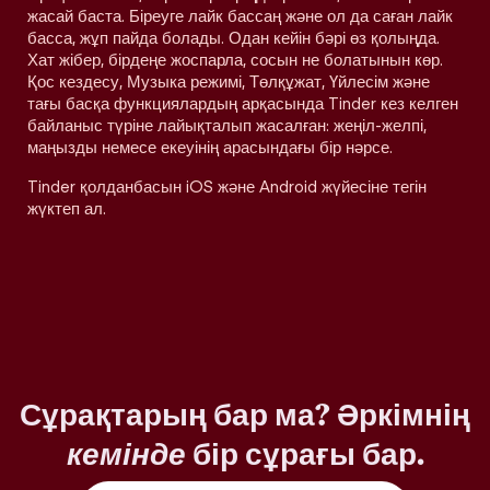
жасай баста. Біреуге лайк бассаң және ол да саған лайк
басса, жұп пайда болады. Одан кейін бәрі өз қолыңда.
Хат жібер, бірдеңе жоспарла, сосын не болатынын көр.
Қос кездесу, Музыка режимі, Төлқұжат, Үйлесім және
тағы басқа функциялардың арқасында Tinder кез келген
байланыс түріне лайықталып жасалған: жеңіл-желпі,
маңызды немесе екеуінің арасындағы бір нәрсе.
Tinder қолданбасын iOS және Android жүйесіне тегін
жүктеп ал.
Сұрақтарың бар ма? Әркімнің
кемінде
бір сұрағы бар.