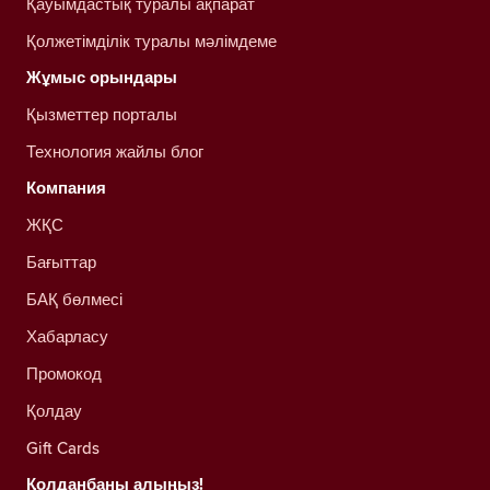
Қауымдастық туралы ақпарат
Қолжетімділік туралы мәлімдеме
Жұмыс орындары
Қызметтер порталы
Технология жайлы блог
Компания
ЖҚС
Бағыттар
БАҚ бөлмесі
Хабарласу
Промокод
Қолдау
Gift Cards
Қолданбаны алыңыз!