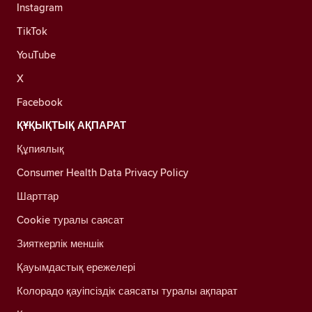
Instagram
TikTok
YouTube
X
Facebook
ҚҰҚЫҚТЫҚ АҚПАРАТ
Құпиялық
Consumer Health Data Privacy Policy
Шарттар
Cookie туралы саясат
Зияткерлік меншік
Қауымдастық ережелері
Колорадо қауіпсіздік саясаты туралы ақпарат