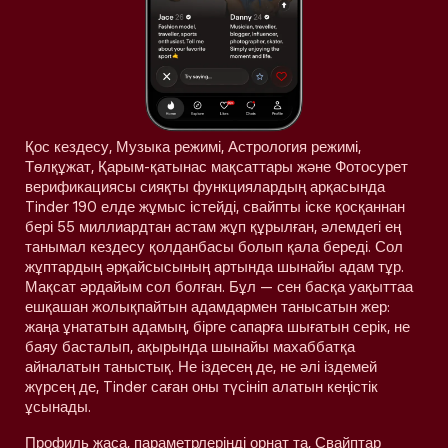
Қос кездесу, Музыка режимі, Астрология режимі,
Төлқұжат, Қарым-қатынас мақсаттары және Фотосурет
верификациясы сияқты функциялардың арқасында
Tinder 190 елде жұмыс істейді, свайпты іске қосқаннан
бері 55 миллиардтан астам жұп құрылған, әлемдегі ең
танымал кездесу қолданбасы болып қала береді. Сол
жұптардың әрқайсысының артында шынайы адам тұр.
Мақсат әрдайым сол болған. Бұл — сен басқа уақыттаа
ешқашан жолықпайтын адамдармен танысатын жер:
жаңа ұнататын адамың, бірге сапарға шығатын серік, не
баяу басталып, ақырында шынайы махаббатқа
айналатын таныстық. Не іздесең де, не әлі іздемей
жүрсең де, Tinder саған оны түсініп алатын кеңістік
ұсынады.
Профиль жаса, параметрлеріңді орнат та, Свайптар