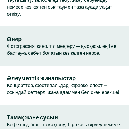
Тауға шығу, велосипед тебу, жаяу серуендеу
немесе кез келген сылтаумен таза ауада уақыт
өткізу.
Өнер
Фотография, кино, тіл меңгеру — қысқасы, әңгіме
бастауға себеп болатын кез келген нәрсе.
Әлеуметтік жиналыстар
Концерттер, фестивальдар, караоке, спорт —
осындай сәттерді жаңа адаммен бөліскен ерекше!
Тамақ және сусын
Кофе ішу, бірге тамақтану, бірге ас әзірлеу немесе