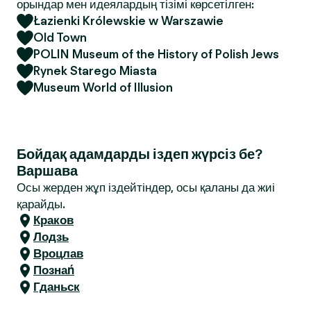
орындар мен идеялардың тізімі көрсетілген:
Łazienki Królewskie w Warszawie
Old Town
POLIN Museum of the History of Polish Jews
Rynek Starego Miasta
Museum World of Illusion
Бойдақ адамдарды іздеп жүрсіз бе?
Варшава
Осы жерден жұп іздейтіндер, осы қаланы да жиі
қарайды.
Краков
Лодзь
Вроцлав
Познаń
Гданьск