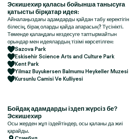
Эскишехир қаласы бойынша танысуға
қатысты бірқатар идея:
Айналаңыздағы адамдарды қайдан табу керектігін
білесің, бірақ оларды қайда апарасың? Түсінікті.
Төменде қалаңдағы кездесуге таптырмайтын
орындар мен идеялардың тізімі көрсетілген:
Sazova Park
Eskisehir Science Arts and Culture Park
Kent Park
Yilmaz Buyukersen Balmumu Heykeller Muzesi
Kursunlu Camisi Ve Kulliyesi
Бойдақ адамдарды іздеп жүрсіз бе?
Эскишехир
Осы жерден жұп іздейтіндер, осы қаланы да жиі
қарайды.
Стамбул