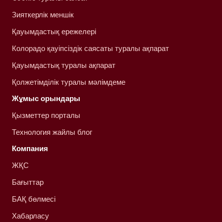
Зияткерлік меншік
Қауымдастық ережелері
Колорадо қауіпсіздік саясаты туралы ақпарат
Қауымдастық туралы ақпарат
Қолжетімділік туралы мәлімдеме
Жұмыс орындары
Қызметтер порталы
Технология жайлы блог
Компания
ЖҚС
Бағыттар
БАҚ бөлмесі
Хабарласу