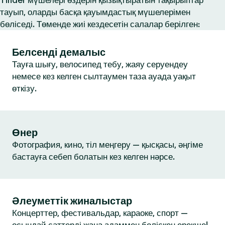
Tinder мүшелері өздерін қызықтыратын тақырыптар
тауып, оларды басқа қауымдастық мүшелерімен
бөліседі. Төменде жиі кездесетін салалар берілген:
Белсенді демалыс
Тауға шығу, велосипед тебу, жаяу серуендеу
немесе кез келген сылтаумен таза ауада уақыт
өткізу.
Өнер
Фотография, кино, тіл меңгеру — қысқасы, әңгіме
бастауға себеп болатын кез келген нәрсе.
Әлеуметтік жиналыстар
Концерттер, фестивальдар, караоке, спорт —