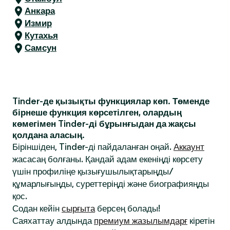
Анкара
Измир
Кутахья
Самсун
Tinder-де қызықты функциялар көп. Төменде
бірнеше функция көрсетілген, олардың
көмегімен Tinder-ді бұрынғыдан да жақсы
қолдана аласың.
Біріншіден, Tinder-ді пайдаланған оңай.
Аккаунт
жасасаң болғаны. Қандай адам екеніңді көрсету
үшін профиліңе қызығушылықтарыңды/
құмарлығыңды, суреттеріңді және биографияңды
қос.
Содан кейін
сырғыта
берсең болады!
Саяхаттау алдында
премиум жазылымдарғ
кіретін