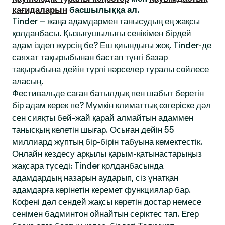
қағидаларын
басшылыққа ал.
Tinder – жаңа адамдармен танысудың ең жақсы
қолданбасы. Қызығушылығы сенікімен бірдей
адам іздеп жүрсің бе? Еш қиындығы жоқ. Tinder-де
саяхат тақырыбынан бастап түнгі базар
тақырыбына дейін түрлі нәрселер туралы сөйлесе
аласың.
Фестивальде саған батылдық пен шабыт беретін
бір адам керек пе? Мүмкін климаттық өзгеріске дәл
сен сияқты бей-жай қарай алмайтын адаммен
танысқың келетін шығар. Осыған дейін 55
миллиард жұптың бір-бірін табуына көмектестік.
Онлайн кездесу арқылы қарым-қатынастарыңыз
жақсара түседі: Tinder қолданбасында
адамдардың назарын аударып, сіз ұнатқан
адамдарға көрінетін керемет функциялар бар.
Кофені дәл сендей жақсы көретін достар немесе
сенімен бадминтон ойнайтын серіктес тап. Егер