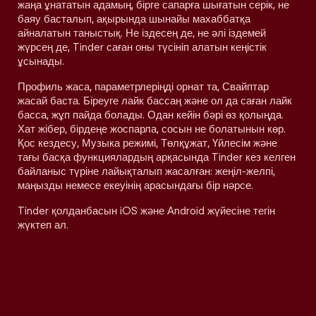
жаңа ұнататын адамың, бірге сапарға шығатын серік, не
баяу басталып, ақырында шынайы махаббатқа
айналатын таныстық. Не іздесең де, не әлі іздемей
жүрсең де, Tinder саған оны түсініп алатын кеңістік
ұсынады.
Профиль жаса, параметрлеріңді орнат та, Свайптар
жасай баста. Біреуге лайк бассаң және ол да саған лайк
басса, жұп пайда болады. Одан кейін бәрі өз қолыңда.
Хат жібер, бірдеңе жоспарла, сосын не болатынын көр.
Қос кездесу, Музыка режимі, Төлқұжат, Үйлесім және
тағы басқа функциялардың арқасында Tinder кез келген
байланыс түріне лайықталып жасалған: жеңіл-желпі,
маңызды немесе екеуінің арасындағы бір нәрсе.
Tinder қолданбасын iOS және Android жүйесіне тегін
жүктеп ал.