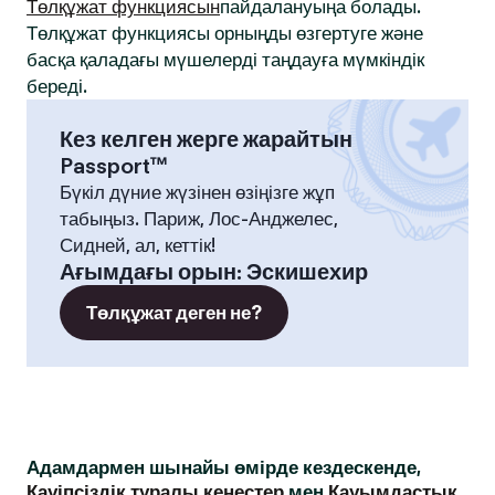
Төлқұжат функциясын
пайдалануыңа болады.
Төлқұжат функциясы орныңды өзгертуге және
басқа қаладағы мүшелерді таңдауға мүмкіндік
береді.
Кез келген жерге жарайтын
Passport™
Бүкіл дүние жүзінен өзіңізге жұп
табыңыз. Париж, Лос-Анджелес,
Сидней, ал, кеттік!
Ағымдағы орын
:
Эскишехир
Төлқұжат деген не?
Адамдармен шынайы өмірде кездескенде,
Қауіпсіздік туралы кеңестер
мен
Қауымдастық