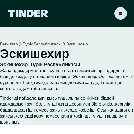
T
i
n
d
e
Бағыттар
Түрік Республикасы
Эскишехир
r
Эскишехир
H
o
m
Эскишехир, Түрік Республикасы
e
Жаңа адамдармен танысу үшін таптырмайтын орындардың
бірінде кездесу сценарийін көріңіз: Эскишехир. Осы жерде өмір
сүрсең де, басқа жаққа барайын деп жатсаң да, Tinder-ден
көптеген адам таба аласың.
Tinder-ді пайдаланып, қызығушылығы сенікімен бірдей
адамдармен жұп бол, түнді жаңа досыңмен бірге өткіз, жергілікті
барда шарап іш немесе жақын жерде кофе іш. Осы қаладағы ең
жақсы жерлерді көру немесе қайта көріп шығу үшін қыдыруға
шығыңыз.