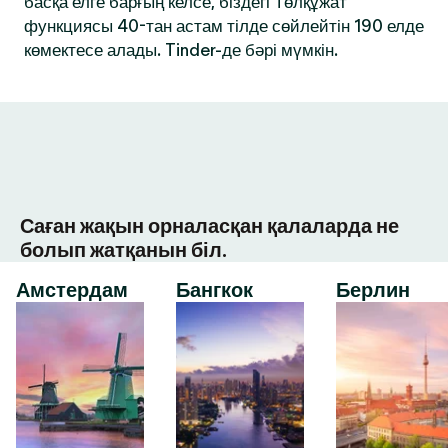
басқа елге барғың келсе, біздегі Төлқұжат
функциясы 40-тан астам тілде сөйлейтін 190 елде
көмектесе алады. Tinder-де бәрі мүмкін.
Саған жақын орналасқан қалаларда не
болып жатқанын біл.
Амстердам
Бангкок
Берлин