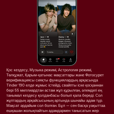
Қос кездесу, Музыка режимі, Астрология режимі,
Төлқұжат, Қарым-қатынас мақсаттары және Фотосурет
верификациясы сияқты функциялардың арқасында
Tinder 190 елде жұмыс істейді, свайпты іске қосқаннан
бері 55 миллиардтан астам жұп құрылған, әлемдегі ең
танымал кездесу қолданбасы болып қала береді. Сол
жұптардың әрқайсысының артында шынайы адам тұр.
Мақсат әрдайым сол болған. Бұл — сен басқа уақыттаа
ешқашан жолықпайтын адамдармен танысатын жер: