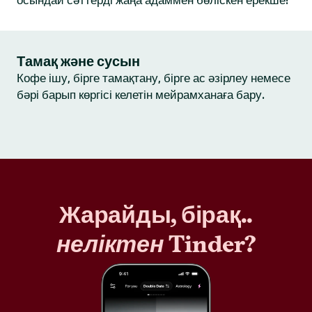
осындай сәттерді жаңа адаммен бөліскен ерекше!
Тамақ және сусын
Кофе ішу, бірге тамақтану, бірге ас әзірлеу немесе
бәрі барып көргісі келетін мейрамханаға бару.
Жарайды, бірақ..
неліктен
Tinder?