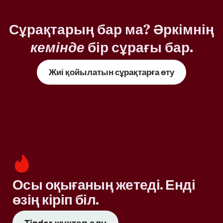
Сұрақтарың бар ма? Әркімнің
кемінде
бір сұрағы бар.
Жиі қойылатын сұрақтарға өту
Осы оқығаның жетеді. Енді
өзің кіріп біл.