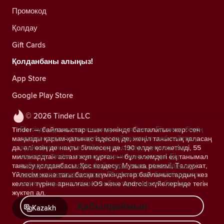
Промокод
Қолдау
Gift Cards
Қолданбаны алыңыз!
App Store
Google Play Store
© 2026 Tinder LLC
Біз сіздің құпиялылығыңызды сақтаймыз. Біз және біздің
Tinder — байланыстар шын мәнінде басталатын жер: сен
серіктестеріміз трекерлерді пайдаланып, веб-сайттың
маңызды қарым-қатынас іздесең де, жеңіл таныстық қаласаң
аудиториясын есептейді және сіздерге ұсыныстар
да, әлі өзің де нақты білмесең де. 190 елде қолжетімді, 55
көрсетіп, Tinder операцияларын жақсартады.
Біз
миллиардтан астам жұп құрған — бұл әлемдегі ең танымал
пайдаланатын cookie файлдары және провайдерлері
танысу қолданбасы. Қос кездесу, Музыка режимі, Төлқұжат,
туралы қосымша ақпарат.
Параметрлер бөлімінде кез
Үйлесім және тағы басқа мүмкіндіктер байланыстардың кез
келген уақытта келісімнен бас тартуыңызға болады.
келген түріне арналған. iOS және Android жүйелерінде тегін
жүктеп ал.
Қабылдаймын
Kazakh