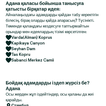
Адана қаласы бойынша танысуға
қатысты бірқатар идея:
Айналаңыздағы адамдарды қайдан табу керектігін
білесің, бірақ оларды қайда апарасың? Түсінікті.
Төменде қалаңдағы кездесуге таптырмайтын
орындар мен идеялардың тізімі көрсетілген:
Varda(Alman) Koprus
Kapikaya Canyon
Seyhan Dam
Tas Kopru
Sabanci Merkez Camii
Бойдақ адамдарды іздеп жүрсіз бе?
Адана
Осы жерден жұп іздейтіндер, осы қаланы да жиі
қарайды.
Стамбул