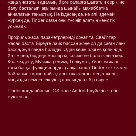
жаңа ұнататын адамың, бірге сапарға шығатын серік, не
баяу басталып, ақырында шынайы махаббатқа
айналатын таныстық. Не іздесең де, не әлі іздемей
жүрсең де, Tinder саған оны түсініп алатын кеңістік
ұсынады.
Профиль жаса, параметрлеріңді орнат та, Свайптар
жасай баста. Біреуге лайк бассаң және ол да саған лайк
басса, жұп пайда болады. Одан кейін бәрі өз қолыңда.
Хат жібер, бірдеңе жоспарла, сосын не болатынын көр.
Қос кездесу, Музыка режимі, Төлқұжат, Үйлесім және
тағы басқа функциялардың арқасында Tinder кез келген
байланыс түріне лайықталып жасалған: жеңіл-желпі,
маңызды немесе екеуінің арасындағы бір нәрсе.
Tinder қолданбасын iOS және Android жүйесіне тегін
жүктеп ал.