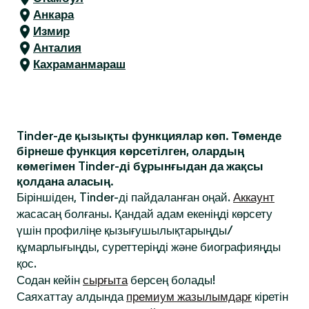
Анкара
Измир
Анталия
Кахраманмараш
Tinder-де қызықты функциялар көп. Төменде
бірнеше функция көрсетілген, олардың
көмегімен Tinder-ді бұрынғыдан да жақсы
қолдана аласың.
Біріншіден, Tinder-ді пайдаланған оңай.
Аккаунт
жасасаң болғаны. Қандай адам екеніңді көрсету
үшін профиліңе қызығушылықтарыңды/
құмарлығыңды, суреттеріңді және биографияңды
қос.
Содан кейін
сырғыта
берсең болады!
Саяхаттау алдында
премиум жазылымдарғ
кіретін