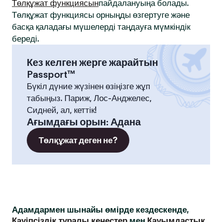
Төлқұжат функциясын
пайдалануыңа болады.
Төлқұжат функциясы орныңды өзгертуге және
басқа қаладағы мүшелерді таңдауға мүмкіндік
береді.
Кез келген жерге жарайтын
Passport™
Бүкіл дүние жүзінен өзіңізге жұп
табыңыз. Париж, Лос-Анджелес,
Сидней, ал, кеттік!
Ағымдағы орын
:
Адана
Төлқұжат деген не?
Адамдармен шынайы өмірде кездескенде,
Қауіпсіздік туралы кеңестер
мен
Қауымдастық