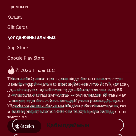
Промокод
Қолдау
Gift Cards
Қолданбаны алыңыз!
App Store
Google Play Store
© 2026 Tinder LLC
Біз сіздің құпиялылығыңызды сақтаймыз. Біз және біздің
Tinder — байланыстар шын мәнінде басталатын жер: сен
серіктестеріміз трекерлерді пайдаланып, веб-сайттың
маңызды қарым-қатынас іздесең де, жеңіл таныстық қаласаң
аудиториясын есептейді және сіздерге ұсыныстар
да, әлі өзің де нақты білмесең де. 190 елде қолжетімді, 55
көрсетіп, Tinder операцияларын жақсартады.
Біз
миллиардтан астам жұп құрған — бұл әлемдегі ең танымал
пайдаланатын cookie файлдары және провайдерлері
танысу қолданбасы. Қос кездесу, Музыка режимі, Төлқұжат,
туралы қосымша ақпарат.
Параметрлер бөлімінде кез
Үйлесім және тағы басқа мүмкіндіктер байланыстардың кез
келген уақытта келісімнен бас тартуыңызға болады.
келген түріне арналған. iOS және Android жүйелерінде тегін
жүктеп ал.
Қабылдаймын
Kazakh