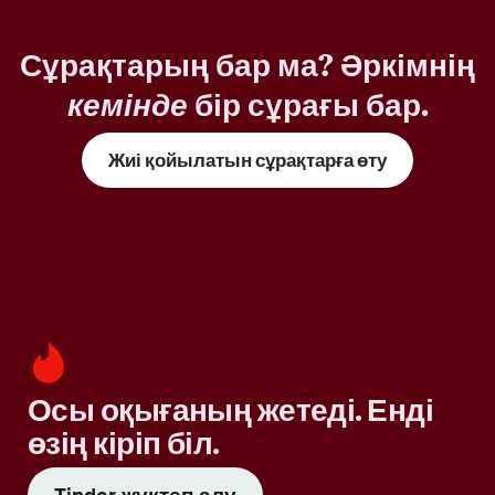
Сұрақтарың бар ма? Әркімнің
кемінде
бір сұрағы бар.
Жиі қойылатын сұрақтарға өту
Осы оқығаның жетеді. Енді
өзің кіріп біл.