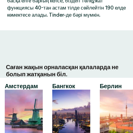
басқа елге барғың келсе, біздегі Төлқұжат
функциясы 40-тан астам тілде сөйлейтін 190 елде
көмектесе алады. Tinder-де бәрі мүмкін.
Саған жақын орналасқан қалаларда не
болып жатқанын біл.
Амстердам
Бангкок
Берлин