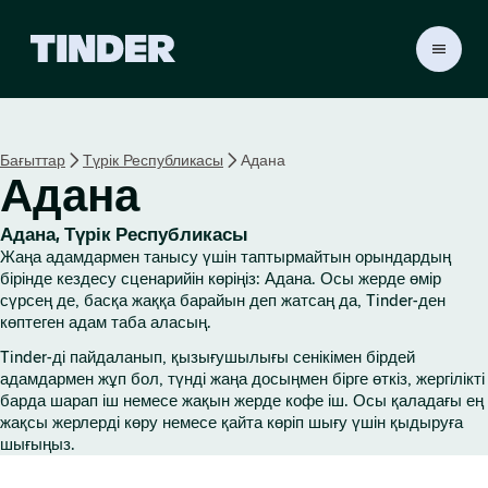
T
i
n
d
e
Бағыттар
Түрік Республикасы
Адана
r
Адана
H
o
m
Адана, Түрік Республикасы
e
Жаңа адамдармен танысу үшін таптырмайтын орындардың
бірінде кездесу сценарийін көріңіз: Адана. Осы жерде өмір
сүрсең де, басқа жаққа барайын деп жатсаң да, Tinder-ден
көптеген адам таба аласың.
Tinder-ді пайдаланып, қызығушылығы сенікімен бірдей
адамдармен жұп бол, түнді жаңа досыңмен бірге өткіз, жергілікті
барда шарап іш немесе жақын жерде кофе іш. Осы қаладағы ең
жақсы жерлерді көру немесе қайта көріп шығу үшін қыдыруға
шығыңыз.