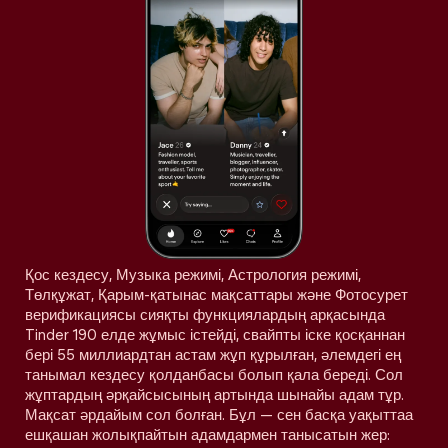
Қос кездесу, Музыка режимі, Астрология режимі,
Төлқұжат, Қарым-қатынас мақсаттары және Фотосурет
верификациясы сияқты функциялардың арқасында
Tinder 190 елде жұмыс істейді, свайпты іске қосқаннан
бері 55 миллиардтан астам жұп құрылған, әлемдегі ең
танымал кездесу қолданбасы болып қала береді. Сол
жұптардың әрқайсысының артында шынайы адам тұр.
Мақсат әрдайым сол болған. Бұл — сен басқа уақыттаа
ешқашан жолықпайтын адамдармен танысатын жер: