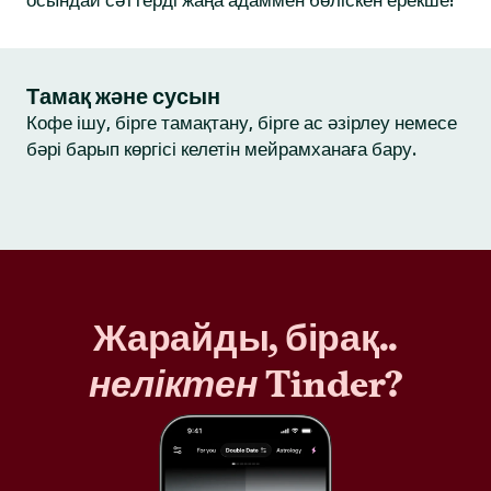
осындай сәттерді жаңа адаммен бөліскен ерекше!
Тамақ және сусын
Кофе ішу, бірге тамақтану, бірге ас әзірлеу немесе
бәрі барып көргісі келетін мейрамханаға бару.
Жарайды, бірақ..
неліктен
Tinder?