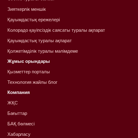
Зияткерлік меншік
Қауымдастық ережелері
Колорадо қауіпсіздік саясаты туралы ақпарат
Қауымдастық туралы ақпарат
Қолжетімділік туралы мәлімдеме
Жұмыс орындары
Қызметтер порталы
Технология жайлы блог
Компания
ЖҚС
Бағыттар
БАҚ бөлмесі
Хабарласу