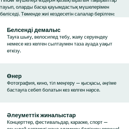
Tinder мүшелері өздерін қызықтыратын тақырыптар
тауып, оларды басқа қауымдастық мүшелерімен
бөліседі. Төменде жиі кездесетін салалар берілген:
Белсенді демалыс
Тауға шығу, велосипед тебу, жаяу серуендеу
немесе кез келген сылтаумен таза ауада уақыт
өткізу.
Өнер
Фотография, кино, тіл меңгеру — қысқасы, әңгіме
бастауға себеп болатын кез келген нәрсе.
Әлеуметтік жиналыстар
Концерттер, фестивальдар, караоке, спорт —