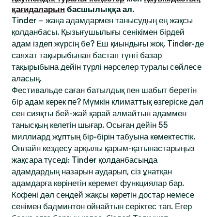
қағидаларын
басшылыққа ал.
Tinder – жаңа адамдармен танысудың ең жақсы
қолданбасы. Қызығушылығы сенікімен бірдей
адам іздеп жүрсің бе? Еш қиындығы жоқ. Tinder-де
саяхат тақырыбынан бастап түнгі базар
тақырыбына дейін түрлі нәрселер туралы сөйлесе
аласың.
Фестивальде саған батылдық пен шабыт беретін
бір адам керек пе? Мүмкін климаттық өзгеріске дәл
сен сияқты бей-жай қарай алмайтын адаммен
танысқың келетін шығар. Осыған дейін 55
миллиард жұптың бір-бірін табуына көмектестік.
Онлайн кездесу арқылы қарым-қатынастарыңыз
жақсара түседі: Tinder қолданбасында
адамдардың назарын аударып, сіз ұнатқан
адамдарға көрінетін керемет функциялар бар.
Кофені дәл сендей жақсы көретін достар немесе
сенімен бадминтон ойнайтын серіктес тап. Егер