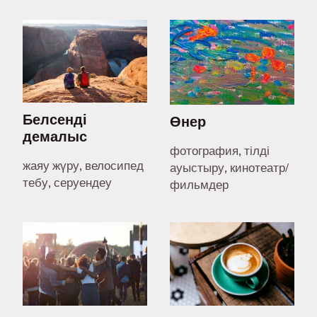
Белсенді
Өнер
демалыс
фотография, тілді
жаяу жүру, велосипед
ауыстыру, кинотеатр/
тебу, серуендеу
фильмдер