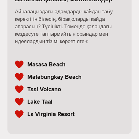
Айналаңыздағы адамдарды қайдан табу
керектігін білесің, бірақ оларды қайда
апарасың? Түсінікті. Төменде қалаңдағы
кездесуге таптырмайтын орындар мен
идеялардың тізімі көрсетілген:
Masasa Beach
Matabungkay Beach
Taal Volcano
Lake Taal
La Virginia Resort