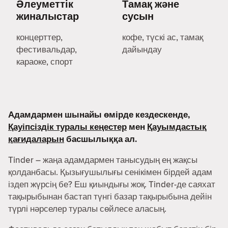
Әлеуметтік
Тамақ және
жиналыстар
сусын
концерттер,
кофе, түскі ас, тамақ
фестивальдар,
дайындау
караоке, спорт
Адамдармен шынайы өмірде кездескенде,
Қауіпсіздік туралы кеңестер
мен
Қауымдастық
қағидаларын
басшылыққа ал.
Tinder – жаңа адамдармен танысудың ең жақсы
қолданбасы. Қызығушылығы сенікімен бірдей адам
іздеп жүрсің бе? Еш қиындығы жоқ. Tinder-де саяхат
тақырыбынан бастап түнгі базар тақырыбына дейін
түрлі нәрселер туралы сөйлесе аласың.