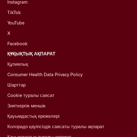
Instagram
TikTok
YouTube
X
Facebook
ҚҰҚЫҚТЫҚ АҚПАРАТ
Құпиялық
Consumer Health Data Privacy Policy
Шарттар
Cookie туралы саясат
Зияткерлік меншік
Қауымдастық ережелері
Колорадо қауіпсіздік саясаты туралы ақпарат
Қауымдастық туралы ақпарат