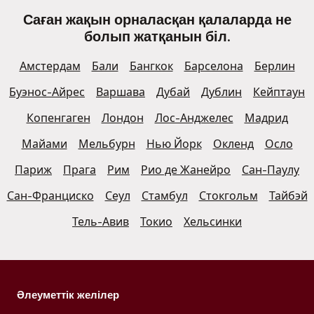
Саған жақын орналасқан қалаларда не
болып жатқанын біл.
Амстердам
Бали
Бангкок
Барселона
Берлин
Буэнос-Айрес
Варшава
Дубай
Дублин
Кейптаун
Копенгаген
Лондон
Лос-Анджелес
Мадрид
Майами
Мельбурн
Нью Йорк
Окленд
Осло
Париж
Прага
Рим
Рио де Жанейро
Сан-Паулу
Сан-Франциско
Сеул
Стамбул
Стокгольм
Тайбэй
Тель-Авив
Токио
Хельсинки
Әлеуметтік желілер