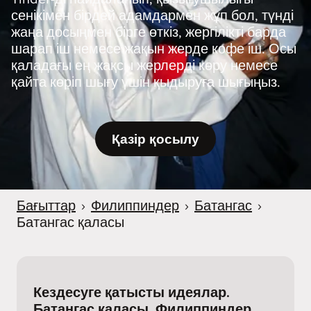
сенікімен бірдей адамдармен жұп бол, түнді
жаңа досыңмен бірге өткіз, жергілікті барда
шарап іш немесе жақын жерде кофе іш. Осы
қаладағы ең жақсы жерлерді көру немесе
қайта көріп шығу үшін қыдыруға шығыңыз.
Қазір қосылу
Бағыттар
›
Филиппиндер
›
Батангас
›
Батангас қаласы
Кездесуге қатысты идеялар.
Батангас қаласы, Филиппиндер