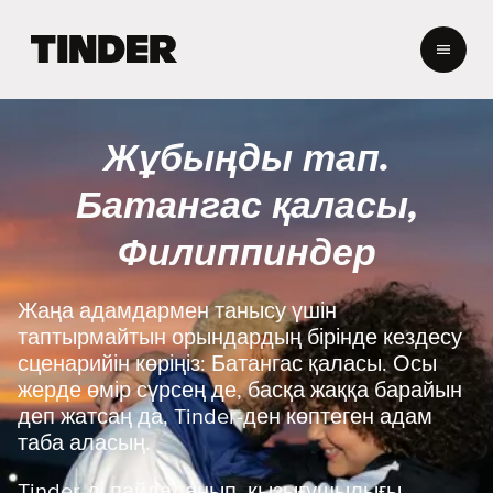
T
i
n
d
e
Жұбыңды тап.
r
H
Батангас қаласы,
o
m
Филиппиндер
e
Жаңа адамдармен танысу үшін
таптырмайтын орындардың бірінде кездесу
сценарийін көріңіз: Батангас қаласы. Осы
жерде өмір сүрсең де, басқа жаққа барайын
деп жатсаң да, Tinder-ден көптеген адам
таба аласың.
Tinder-ді пайдаланып, қызығушылығы