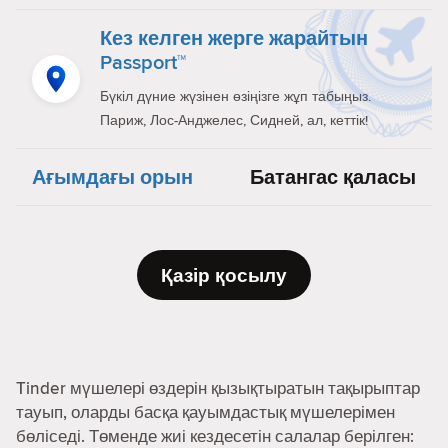
Кез келген жерге жарайтын
Passport™
Бүкіл дүние жүзінен өзіңізге жұп табыңыз.
Париж, Лос-Анджелес, Сидней, ал, кеттік!
Ағымдағы орын
Батангас қаласы
Қазір қосылу
Tinder мүшелері өздерін қызықтыратын тақырыптар
тауып, оларды басқа қауымдастық мүшелерімен
бөліседі. Төменде жиі кездесетін салалар берілген: