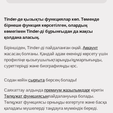
Tinder-де қызықты функциялар көп. Төменде
бірнеше функция көрсетілген, олардың
көмегімен Tinder-ді бұрынғыдан да жақсы
қолдана аласың.
Біріншіден, Tinder-ді пайдаланған оңай.
Аккаунт
жасасаң болғаны. Қандай адам екеніңді көрсету үшін
профиліңе қызығушылықтарыңды/құмарлығыңды,
суреттеріңді және биографияңды қос.
Содан кейін
сырғыта
берсең болады!
Саяхаттау алдында
премиум жазылымдарғ
кіретін
Төлқұжат функциясын
пайдалануыңа болады.
Төлқұжат функциясы орныңды өзгертуге және басқа
қаладағы мүшелерді таңдауға мүмкіндік береді.