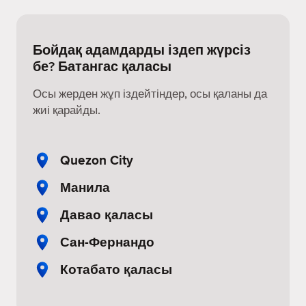
Бойдақ адамдарды іздеп жүрсіз
бе? Батангас қаласы
Осы жерден жұп іздейтіндер, осы қаланы да
жиі қарайды.
Quezon City
Манила
Давао қаласы
Сан-Фернандо
Котабато қаласы