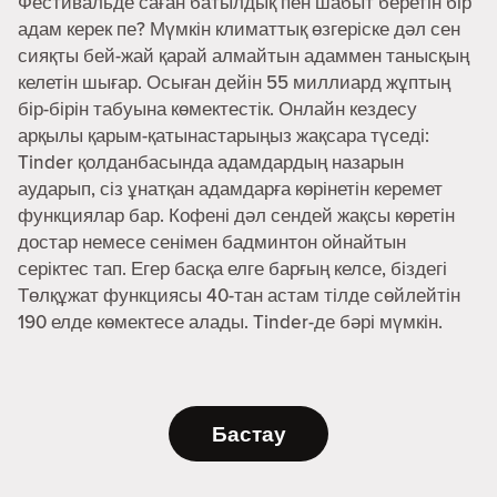
Фестивальде саған батылдық пен шабыт беретін бір
адам керек пе? Мүмкін климаттық өзгеріске дәл сен
сияқты бей-жай қарай алмайтын адаммен танысқың
келетін шығар. Осыған дейін 55 миллиард жұптың
бір-бірін табуына көмектестік. Онлайн кездесу
арқылы қарым-қатынастарыңыз жақсара түседі:
Tinder қолданбасында адамдардың назарын
аударып, сіз ұнатқан адамдарға көрінетін керемет
функциялар бар. Кофені дәл сендей жақсы көретін
достар немесе сенімен бадминтон ойнайтын
серіктес тап. Егер басқа елге барғың келсе, біздегі
Төлқұжат функциясы 40-тан астам тілде сөйлейтін
190 елде көмектесе алады. Tinder-де бәрі мүмкін.
Бастау