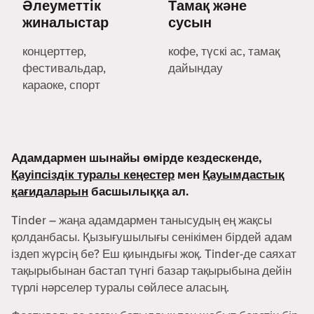
Әлеуметтік
Тамақ және
жиналыстар
сусын
концерттер,
кофе, түскі ас, тамақ
фестивальдар,
дайындау
караоке, спорт
Адамдармен шынайы өмірде кездескенде,
Қауіпсіздік туралы кеңестер
мен
Қауымдастық
қағидаларын
басшылыққа ал.
Tinder – жаңа адамдармен танысудың ең жақсы
қолданбасы. Қызығушылығы сенікімен бірдей адам
іздеп жүрсің бе? Еш қиындығы жоқ. Tinder-де саяхат
тақырыбынан бастап түнгі базар тақырыбына дейін
түрлі нәрселер туралы сөйлесе аласың.