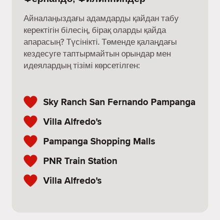
Айналаңыздағы адамдарды қайдан табу
керектігін білесің, бірақ оларды қайда
апарасың? Түсінікті. Төменде қалаңдағы
кездесуге таптырмайтын орындар мен
идеялардың тізімі көрсетілген:
Sky Ranch San Fernando Pampanga
Villa Alfredo's
Pampanga Shopping Malls
PNR Train Station
Villa Alfredo's