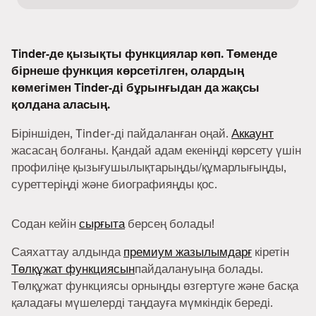
Tinder-де қызықты функциялар көп. Төменде
бірнеше функция көрсетілген, олардың
көмегімен Tinder-ді бұрынғыдан да жақсы
қолдана аласың.
Біріншіден, Tinder-ді пайдаланған оңай.
Аккаунт
жасасаң болғаны. Қандай адам екеніңді көрсету үшін
профиліңе қызығушылықтарыңды/құмарлығыңды,
суреттеріңді және биографияңды қос.
Содан кейін
сырғыта
берсең болады!
Саяхаттау алдында
премиум жазылымдарғ
кіретін
Төлқұжат функциясын
пайдалануыңа болады.
Төлқұжат функциясы орныңды өзгертуге және басқа
қаладағы мүшелерді таңдауға мүмкіндік береді.