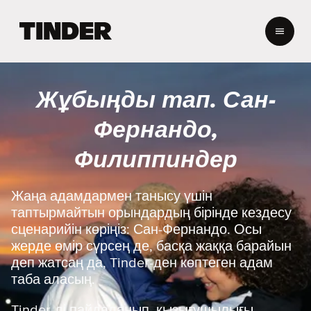
T
i
n
d
e
Жұбыңды тап. Сан-
r
H
Фернандо,
o
m
Филиппиндер
e
Жаңа адамдармен танысу үшін
таптырмайтын орындардың бірінде кездесу
сценарийін көріңіз: Сан-Фернандо. Осы
жерде өмір сүрсең де, басқа жаққа барайын
деп жатсаң да, Tinder-ден көптеген адам
таба аласың.
Tinder-ді пайдаланып, қызығушылығы