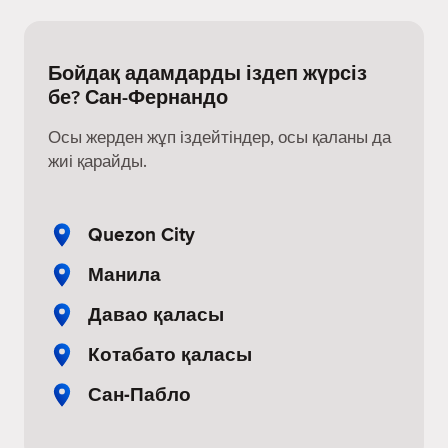
Бойдақ адамдарды іздеп жүрсіз
бе? Сан-Фернандо
Осы жерден жұп іздейтіндер, осы қаланы да
жиі қарайды.
Quezon City
Манила
Давао қаласы
Котабато қаласы
Сан-Пабло