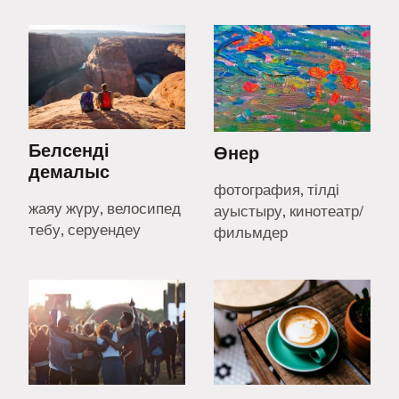
Белсенді
Өнер
демалыс
фотография, тілді
жаяу жүру, велосипед
ауыстыру, кинотеатр/
тебу, серуендеу
фильмдер