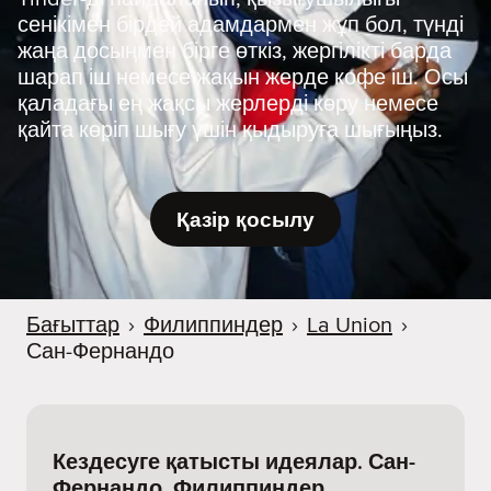
сенікімен бірдей адамдармен жұп бол, түнді
жаңа досыңмен бірге өткіз, жергілікті барда
шарап іш немесе жақын жерде кофе іш. Осы
қаладағы ең жақсы жерлерді көру немесе
қайта көріп шығу үшін қыдыруға шығыңыз.
Қазір қосылу
Бағыттар
›
Филиппиндер
›
La Union
›
Сан-Фернандо
Кездесуге қатысты идеялар. Сан-
Фернандо, Филиппиндер