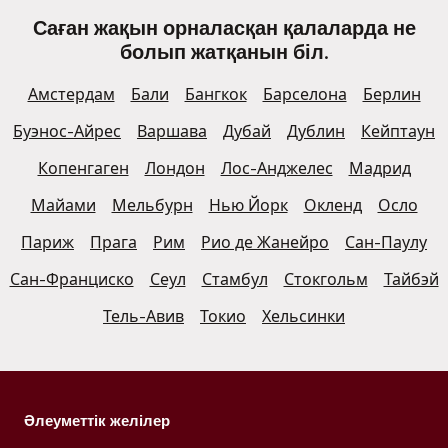
Саған жақын орналасқан қалаларда не
болып жатқанын біл.
Амстердам
Бали
Бангкок
Барселона
Берлин
Буэнос-Айрес
Варшава
Дубай
Дублин
Кейптаун
Копенгаген
Лондон
Лос-Анджелес
Мадрид
Майами
Мельбурн
Нью Йорк
Окленд
Осло
Париж
Прага
Рим
Рио де Жанейро
Сан-Паулу
Сан-Франциско
Сеул
Стамбул
Стокгольм
Тайбэй
Тель-Авив
Токио
Хельсинки
Әлеуметтік желілер