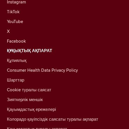
Instagram
TikTok
YouTube
X
Facebook
ҚҰҚЫҚТЫҚ АҚПАРАТ
Құпиялық
Consumer Health Data Privacy Policy
Шарттар
Cookie туралы саясат
Зияткерлік меншік
Қауымдастық ережелері
Колорадо қауіпсіздік саясаты туралы ақпарат
Қауымдастық туралы ақпарат