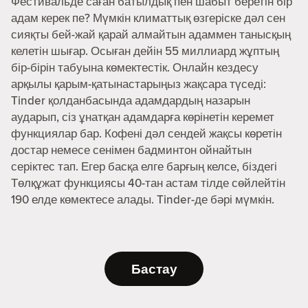
Фестивальде саған батылдық пен шабыт беретін бір
адам керек пе? Мүмкін климаттық өзгеріске дәл сен
сияқты бей-жай қарай алмайтын адаммен танысқың
келетін шығар. Осыған дейін 55 миллиард жұптың
бір-бірін табуына көмектестік. Онлайн кездесу
арқылы қарым-қатынастарыңыз жақсара түседі:
Tinder қолданбасында адамдардың назарын
аударып, сіз ұнатқан адамдарға көрінетін керемет
функциялар бар. Кофені дәл сендей жақсы көретін
достар немесе сенімен бадминтон ойнайтын
серіктес тап. Егер басқа елге барғың келсе, біздегі
Төлқұжат функциясы 40-тан астам тілде сөйлейтін
190 елде көмектесе алады. Tinder-де бәрі мүмкін.
Бастау