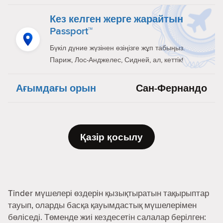
Кез келген жерге жарайтын
Passport™
Бүкіл дүние жүзінен өзіңізге жұп табыңыз.
Париж, Лос-Анджелес, Сидней, ал, кеттік!
Ағымдағы орын
Сан-Фернандо
Қазір қосылу
Tinder мүшелері өздерін қызықтыратын тақырыптар
тауып, оларды басқа қауымдастық мүшелерімен
бөліседі. Төменде жиі кездесетін салалар берілген: