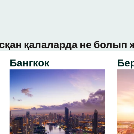
сқан қалаларда не болып ж
Бангкок
Бе