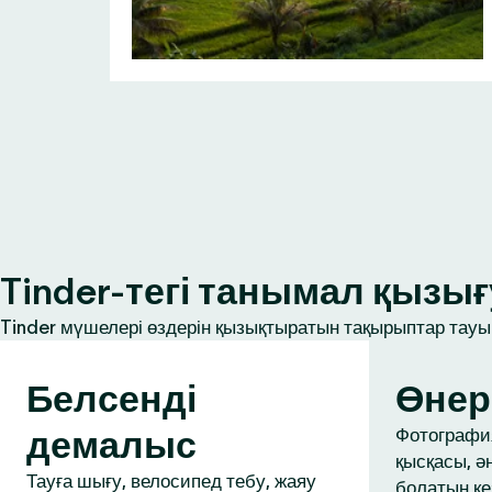
Tinder-тегі танымал қыз
Tinder мүшелері өздерін қызықтыратын тақырыптар тауып
Белсенді
Өнер
демалыс
Фотография
қысқасы, ә
Тауға шығу, велосипед тебу, жаяу
болатын ке