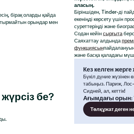
аласың.
Біріншіден, Tinder-ді па
сің, бірақ оларды қайда
екеніңді көрсету үшін 
аптырмайтын орындар мен
суреттеріңді және биогр
Содан кейін
сырғыта
берс
Саяхаттау алдында
прем
функциясын
пайдалануың
және басқа қаладағы мүше
Кез келген жерге
Бүкіл дүние жүзінен ө
табыңыз. Париж, Лос
Сидней, ал, кеттік!
жүрсіз бе?
Ағымдағы орын
:
Төлқұжат деген н
ды.