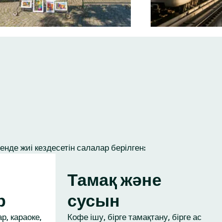
нде жиі кездесетін салалар берілген:
Тамақ және
р
сусын
р, караоке,
Кофе ішу, бірге тамақтану, бірге ас