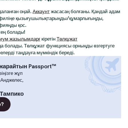
йдаланған оңай.
Аккаунт
жасасаң болғаны. Қандай адам
профиліңе қызығушылықтарыңды/құмарлығыңды,
афияңды қос.
ең болады!
иум жазылымдарғ
кіретін
Төлқұжат
а болады. Төлқұжат функциясы орныңды өзгертуге
лерді таңдауға мүмкіндік береді.
 жарайтын Passport™
зіңізге жұп
-Анджелес,
Тампико
е?