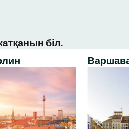
атқанын біл.
рлин
Варшав