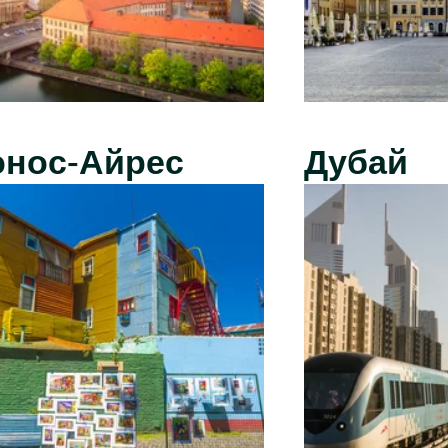
энос-Айрес
Дубай