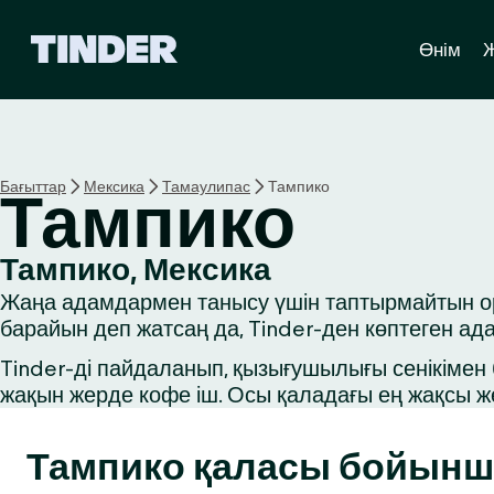
T
Өнім
i
n
d
e
r
H
Бағыттар
Мексика
Тамаулипас
Тампико
Тампико
o
m
e
Тампико, Мексика
Жаңа адамдармен танысу үшін таптырмайтын орын
барайын деп жатсаң да, Tinder-ден көптеген ад
Tinder-ді пайдаланып, қызығушылығы сенікімен б
жақын жерде кофе іш. Осы қаладағы ең жақсы ж
Тампико қаласы бойынш