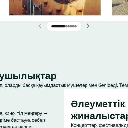
ығушылықтар
, оларды басқа қауымдастық мүшелерімен бөліседі. Төме
Әлеуметтік
жиналыста
, кино, тіл меңгеру —
ңгіме бастауға себеп
Концерттер, фестивальда
з келген нәрсе.