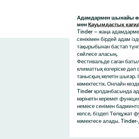
Адамдармен шынайы өм
мен
Қауымдастық қағи
Tinder – жаңа адамдарм
сенікімен бірдей адам із
тақырыбынан бастап түнг
сөйлесе аласың.
Фестивальде саған батыл
климаттық өзгеріске дәл
танысқың келетін шығар.
көмектестік. Онлайн кез
Tinder қолданбасында ад
көрінетін керемет функци
немесе сенімен бадминтон
келсе, біздегі Төлқұжат 
көмектесе алады. Tinder-