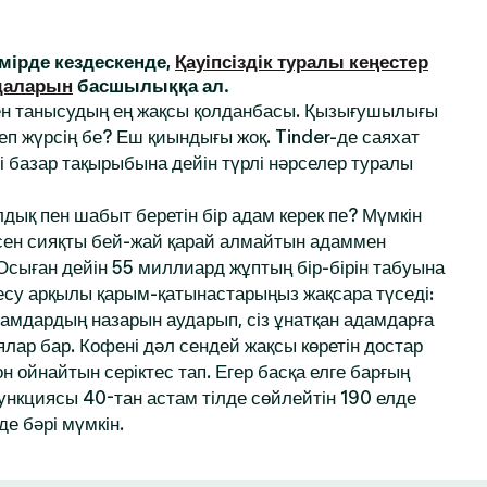
ірде кездескенде,
Қауіпсіздік туралы кеңестер
даларын
басшылыққа ал.
ен танысудың ең жақсы қолданбасы. Қызығушылығы
деп жүрсің бе? Еш қиындығы жоқ. Tinder-де саяхат
і базар тақырыбына дейін түрлі нәрселер туралы
дық пен шабыт беретін бір адам керек пе? Мүмкін
 сен сияқты бей-жай қарай алмайтын адаммен
 Осыған дейін 55 миллиард жұптың бір-бірін табуына
десу арқылы қарым-қатынастарыңыз жақсара түседі:
амдардың назарын аударып, сіз ұнатқан адамдарға
ялар бар. Кофені дәл сендей жақсы көретін достар
 ойнайтын серіктес тап. Егер басқа елге барғың
функциясы 40-тан астам тілде сөйлейтін 190 елде
де бәрі мүмкін.