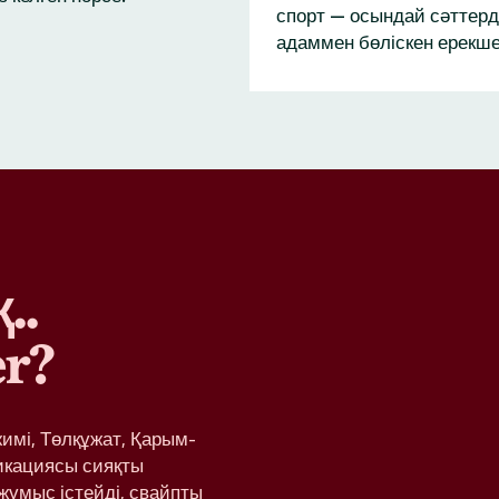
спорт — осындай сәттерд
адаммен бөліскен ерекше
..
r?
жимі, Төлқұжат, Қарым-
икациясы сияқты
жұмыс істейді, свайпты