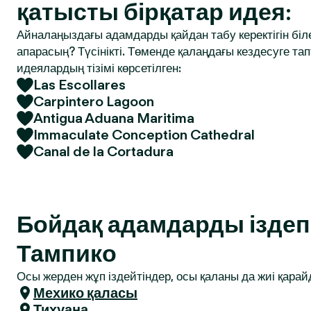
қатысты бірқатар идея:
Айналаңыздағы адамдарды қайдан табу керектігін біле
апарасың? Түсінікті. Төменде қалаңдағы кездесуге т
идеялардың тізімі көрсетілген:
Las Escollares
Carpintero Lagoon
Antigua Aduana Maritima
Immaculate Conception Cathedral
Canal de la Cortadura
Бойдақ адамдарды іздеп 
Тампико
Осы жерден жұп іздейтіндер, осы қаланы да жиі қарай
Мехико қаласы
Тихуана