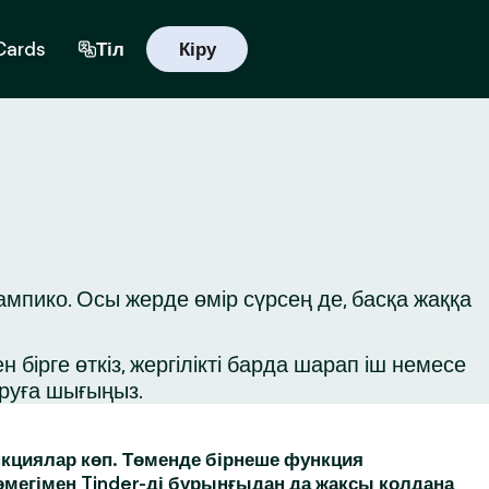
 Cards
Тіл
Кіру
мпико. Осы жерде өмір сүрсең де, басқа жаққа
бірге өткіз, жергілікті барда шарап іш немесе
ыруға шығыңыз.
кциялар көп. Төменде бірнеше функция
өмегімен Tinder-ді бұрынғыдан да жақсы қолдана