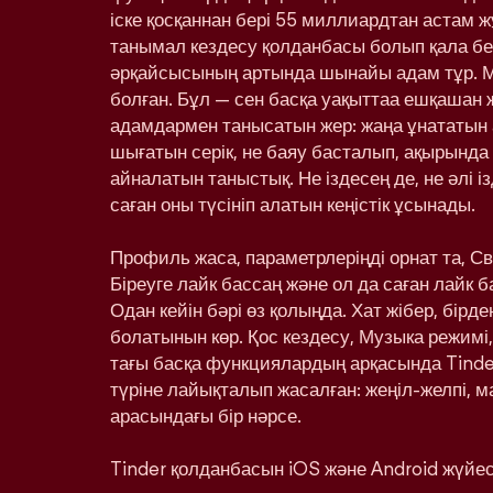
іске қосқаннан бері 55 миллиардтан астам ж
танымал кездесу қолданбасы болып қала бе
әрқайсысының артында шынайы адам тұр. 
болған. Бұл — сен басқа уақыттаа ешқашан
адамдармен танысатын жер: жаңа ұнататын 
шығатын серік, не баяу басталып, ақырынд
айналатын таныстық. Не іздесең де, не әлі і
саған оны түсініп алатын кеңістік ұсынады.
Профиль жаса, параметрлеріңді орнат та, С
Біреуге лайк бассаң және ол да саған лайк 
Одан кейін бәрі өз қолыңда. Хат жібер, бірд
болатынын көр. Қос кездесу, Музыка режимі,
тағы басқа функциялардың арқасында Tinde
түріне лайықталып жасалған: жеңіл-желпі, м
арасындағы бір нәрсе.
Tinder қолданбасын iOS және Android жүйесі