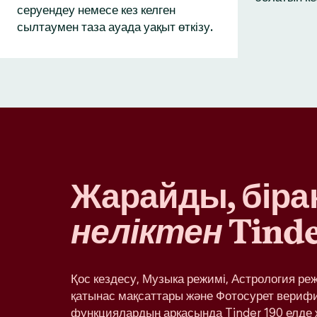
серуендеу немесе кез келген
сылтаумен таза ауада уақыт өткізу.
Жарайды, бірақ
неліктен
Tinde
Қос кездесу, Музыка режимі, Астрология ре
қатынас мақсаттары және Фотосурет вериф
функциялардың арқасында Tinder 190 елде 