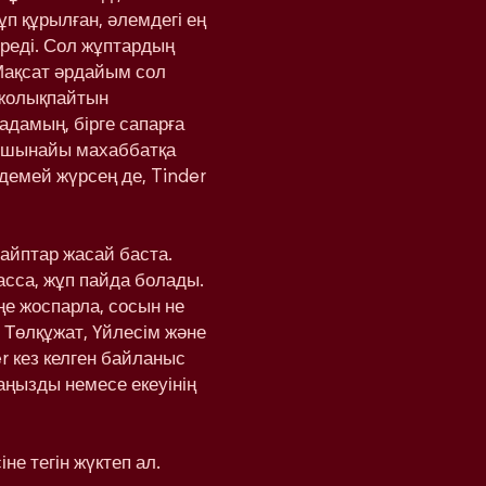
ұп құрылған, әлемдегі ең
реді. Сол жұптардың
Мақсат әрдайым сол
 жолықпайтын
адамың, бірге сапарға
а шынайы махаббатқа
здемей жүрсең де, Tinder
вайптар жасай баста.
басса, жұп пайда болады.
еңе жоспарла, сосын не
 Төлқұжат, Үйлесім және
r кез келген байланыс
аңызды немесе екеуінің
не тегін жүктеп ал.