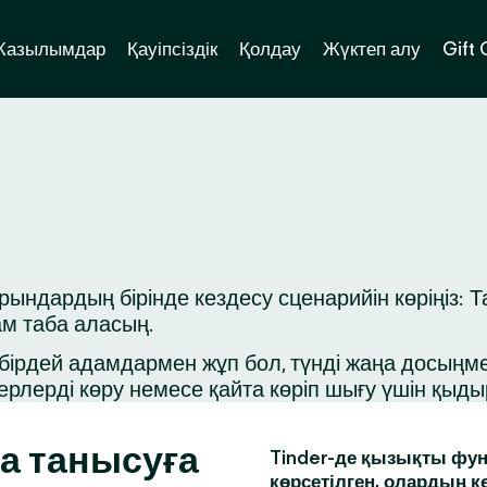
Жазылымдар
Қауіпсіздік
Қолдау
Жүктеп алу
Gift
дардың бірінде кездесу сценарийін көріңіз: Та
ам таба аласың.
ірдей адамдармен жұп бол, түнді жаңа досыңмен 
ерлерді көру немесе қайта көріп шығу үшін қыд
а танысуға
Tinder-де қызықты фун
көрсетілген, олардың к