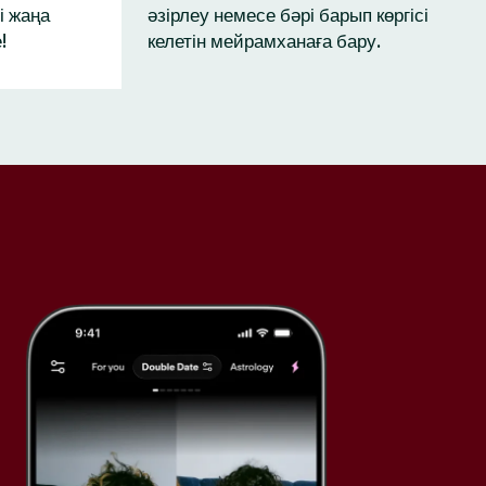
і жаңа
әзірлеу немесе бәрі барып көргісі
!
келетін мейрамханаға бару.