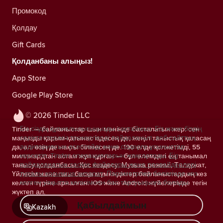
Промокод
Қолдау
Gift Cards
Қолданбаны алыңыз!
App Store
Google Play Store
© 2026 Tinder LLC
Біз сіздің құпиялылығыңызды сақтаймыз. Біз және біздің
Tinder — байланыстар шын мәнінде басталатын жер: сен
серіктестеріміз трекерлерді пайдаланып, веб-сайттың
маңызды қарым-қатынас іздесең де, жеңіл таныстық қаласаң
аудиториясын есептейді және сіздерге ұсыныстар
да, әлі өзің де нақты білмесең де. 190 елде қолжетімді, 55
көрсетіп, Tinder операцияларын жақсартады.
Біз
миллиардтан астам жұп құрған — бұл әлемдегі ең танымал
пайдаланатын cookie файлдары және провайдерлері
танысу қолданбасы. Қос кездесу, Музыка режимі, Төлқұжат,
туралы қосымша ақпарат.
Параметрлер бөлімінде кез
Үйлесім және тағы басқа мүмкіндіктер байланыстардың кез
келген уақытта келісімнен бас тартуыңызға болады.
келген түріне арналған. iOS және Android жүйелерінде тегін
жүктеп ал.
Қабылдаймын
Kazakh