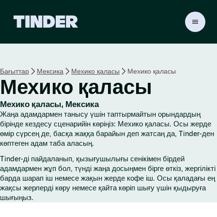
T
i
n
d
e
Бағыттар
Мексика
Мехико қаласы
Мехико қаласы
r
Мехико қаласы
H
o
m
Мехико қаласы, Мексика
e
Жаңа адамдармен танысу үшін таптырмайтын орындардың
бірінде кездесу сценарийін көріңіз: Мехико қаласы. Осы жерде
өмір сүрсең де, басқа жаққа барайын деп жатсаң да, Tinder-ден
көптеген адам таба аласың.
Tinder-ді пайдаланып, қызығушылығы сенікімен бірдей
адамдармен жұп бол, түнді жаңа досыңмен бірге өткіз, жергілікті
барда шарап іш немесе жақын жерде кофе іш. Осы қаладағы ең
жақсы жерлерді көру немесе қайта көріп шығу үшін қыдыруға
шығыңыз.