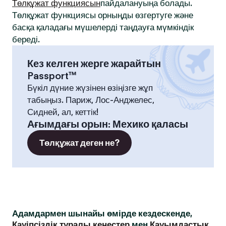
Төлқұжат функциясын
пайдалануыңа болады.
Төлқұжат функциясы орныңды өзгертуге және
басқа қаладағы мүшелерді таңдауға мүмкіндік
береді.
Кез келген жерге жарайтын
Passport™
Бүкіл дүние жүзінен өзіңізге жұп
табыңыз. Париж, Лос-Анджелес,
Сидней, ал, кеттік!
Ағымдағы орын
:
Мехико қаласы
Төлқұжат деген не?
Адамдармен шынайы өмірде кездескенде,
Қауіпсіздік туралы кеңестер
мен
Қауымдастық