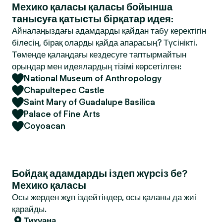
Мехико қаласы қаласы бойынша
танысуға қатысты бірқатар идея:
Айналаңыздағы адамдарды қайдан табу керектігін
білесің, бірақ оларды қайда апарасың? Түсінікті.
Төменде қалаңдағы кездесуге таптырмайтын
орындар мен идеялардың тізімі көрсетілген:
National Museum of Anthropology
Chapultepec Castle
Saint Mary of Guadalupe Basilica
Palace of Fine Arts
Coyoacan
Бойдақ адамдарды іздеп жүрсіз бе?
Мехико қаласы
Осы жерден жұп іздейтіндер, осы қаланы да жиі
қарайды.
Тихуана