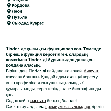
Кордова
Леон
Пуэбла
Сьюдад Хуарес
Tinder-де қызықты функциялар көп. Төменде
бірнеше функция көрсетілген, олардың
көмегімен Tinder-ді бұрынғыдан да жақсы
қолдана аласың.
Біріншіден, Tinder-ді пайдаланған оңай.
Аккаунт
жасасаң болғаны. Қандай адам екеніңді көрсету
үшін профиліңе қызығушылықтарыңды/
құмарлығыңды, суреттеріңді және биографияңды
қос.
Содан кейін
сырғыта
берсең болады!
Саяхаттау алдында
премиум жазылымдарғ
кіретін