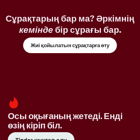
Сұрақтарың бар ма? Әркімнің
кемінде
бір сұрағы бар.
Жиі қойылатын сұрақтарға өту
Осы оқығаның жетеді. Енді
өзің кіріп біл.