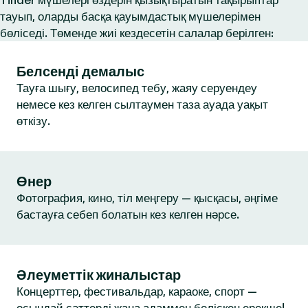
Tinder мүшелері өздерін қызықтыратын тақырыптар
тауып, оларды басқа қауымдастық мүшелерімен
бөліседі. Төменде жиі кездесетін салалар берілген:
Белсенді демалыс
Тауға шығу, велосипед тебу, жаяу серуендеу
немесе кез келген сылтаумен таза ауада уақыт
өткізу.
Өнер
Фотография, кино, тіл меңгеру — қысқасы, әңгіме
бастауға себеп болатын кез келген нәрсе.
Әлеуметтік жиналыстар
Концерттер, фестивальдар, караоке, спорт —