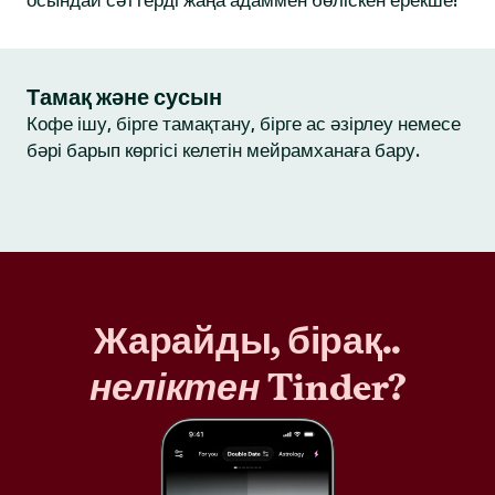
осындай сәттерді жаңа адаммен бөліскен ерекше!
Тамақ және сусын
Кофе ішу, бірге тамақтану, бірге ас әзірлеу немесе
бәрі барып көргісі келетін мейрамханаға бару.
Жарайды, бірақ..
неліктен
Tinder?