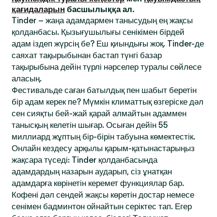
қағидаларын
басшылыққа ал.
Tinder – жаңа адамдармен танысудың ең жақсы
қолданбасы. Қызығушылығы сенікімен бірдей
адам іздеп жүрсің бе? Еш қиындығы жоқ. Tinder-де
саяхат тақырыбынан бастап түнгі базар
тақырыбына дейін түрлі нәрселер туралы сөйлесе
аласың.
Фестивальде саған батылдық пен шабыт беретін
бір адам керек пе? Мүмкін климаттық өзгеріске дәл
сен сияқты бей-жай қарай алмайтын адаммен
танысқың келетін шығар. Осыған дейін 55
миллиард жұптың бір-бірін табуына көмектестік.
Онлайн кездесу арқылы қарым-қатынастарыңыз
жақсара түседі: Tinder қолданбасында
адамдардың назарын аударып, сіз ұнатқан
адамдарға көрінетін керемет функциялар бар.
Кофені дәл сендей жақсы көретін достар немесе
сенімен бадминтон ойнайтын серіктес тап. Егер