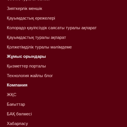
Зияткерлік меншік
Қауымдастық ережелері
Колорадо қауіпсіздік саясаты туралы ақпарат
Қауымдастық туралы ақпарат
Қолжетімділік туралы мәлімдеме
Жұмыс орындары
Қызметтер порталы
Технология жайлы блог
Компания
ЖҚС
Бағыттар
БАҚ бөлмесі
Хабарласу