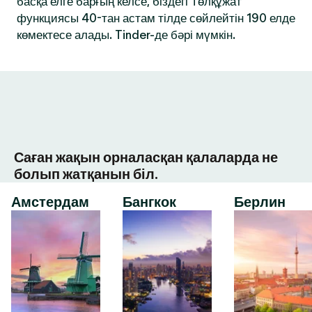
басқа елге барғың келсе, біздегі Төлқұжат
функциясы 40-тан астам тілде сөйлейтін 190 елде
көмектесе алады. Tinder-де бәрі мүмкін.
Саған жақын орналасқан қалаларда не
болып жатқанын біл.
Амстердам
Бангкок
Берлин