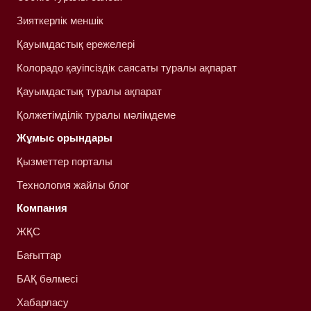
Зияткерлік меншік
Қауымдастық ережелері
Колорадо қауіпсіздік саясаты туралы ақпарат
Қауымдастық туралы ақпарат
Қолжетімділік туралы мәлімдеме
Жұмыс орындары
Қызметтер порталы
Технология жайлы блог
Компания
ЖҚС
Бағыттар
БАҚ бөлмесі
Хабарласу