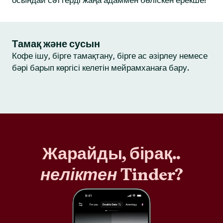
осындай сәттерді жаңа адаммен бөліскен ерекше!
Тамақ және сусын
Кофе ішу, бірге тамақтану, бірге ас әзірлеу немесе
бәрі барып көргісі келетін мейрамханаға бару.
Жарайды, бірақ..
неліктен
Tinder?