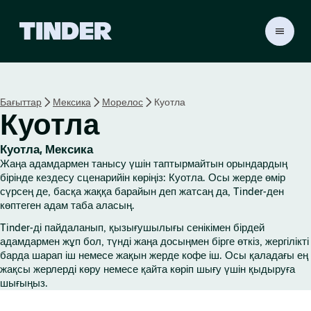
T
i
n
d
e
Бағыттар
Мексика
Морелос
Куотла
r
Куотла
H
o
m
Куотла, Мексика
e
Жаңа адамдармен танысу үшін таптырмайтын орындардың
бірінде кездесу сценарийін көріңіз: Куотла. Осы жерде өмір
сүрсең де, басқа жаққа барайын деп жатсаң да, Tinder-ден
көптеген адам таба аласың.
Tinder-ді пайдаланып, қызығушылығы сенікімен бірдей
адамдармен жұп бол, түнді жаңа досыңмен бірге өткіз, жергілікті
барда шарап іш немесе жақын жерде кофе іш. Осы қаладағы ең
жақсы жерлерді көру немесе қайта көріп шығу үшін қыдыруға
шығыңыз.