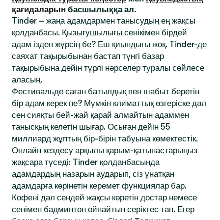
қағидаларын
басшылыққа ал.
Tinder – жаңа адамдармен танысудың ең жақсы
қолданбасы. Қызығушылығы сенікімен бірдей
адам іздеп жүрсің бе? Еш қиындығы жоқ. Tinder-де
саяхат тақырыбынан бастап түнгі базар
тақырыбына дейін түрлі нәрселер туралы сөйлесе
аласың.
Фестивальде саған батылдық пен шабыт беретін
бір адам керек пе? Мүмкін климаттық өзгеріске дәл
сен сияқты бей-жай қарай алмайтын адаммен
танысқың келетін шығар. Осыған дейін 55
миллиард жұптың бір-бірін табуына көмектестік.
Онлайн кездесу арқылы қарым-қатынастарыңыз
жақсара түседі: Tinder қолданбасында
адамдардың назарын аударып, сіз ұнатқан
адамдарға көрінетін керемет функциялар бар.
Кофені дәл сендей жақсы көретін достар немесе
сенімен бадминтон ойнайтын серіктес тап. Егер