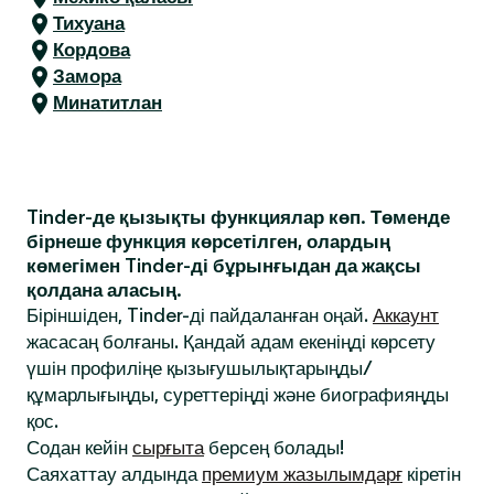
Тихуана
Кордова
Замора
Минатитлан
Tinder-де қызықты функциялар көп. Төменде
бірнеше функция көрсетілген, олардың
көмегімен Tinder-ді бұрынғыдан да жақсы
қолдана аласың.
Біріншіден, Tinder-ді пайдаланған оңай.
Аккаунт
жасасаң болғаны. Қандай адам екеніңді көрсету
үшін профиліңе қызығушылықтарыңды/
құмарлығыңды, суреттеріңді және биографияңды
қос.
Содан кейін
сырғыта
берсең болады!
Саяхаттау алдында
премиум жазылымдарғ
кіретін