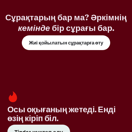
Сұрақтарың бар ма? Әркімнің
кемінде
бір сұрағы бар.
Жиі қойылатын сұрақтарға өту
Осы оқығаның жетеді. Енді
өзің кіріп біл.