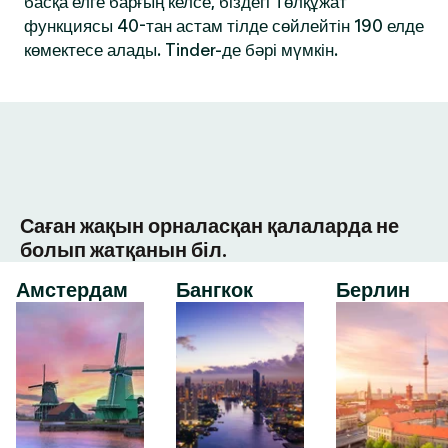
басқа елге барғың келсе, біздегі Төлқұжат
функциясы 40-тан астам тілде сөйлейтін 190 елде
көмектесе алады. Tinder-де бәрі мүмкін.
Саған жақын орналасқан қалаларда не
болып жатқанын біл.
Амстердам
Бангкок
Берлин