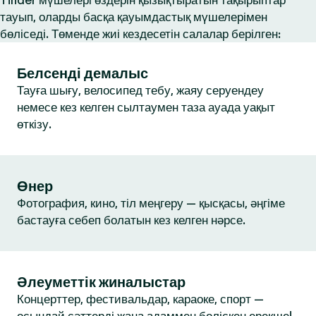
Tinder мүшелері өздерін қызықтыратын тақырыптар
тауып, оларды басқа қауымдастық мүшелерімен
бөліседі. Төменде жиі кездесетін салалар берілген:
Белсенді демалыс
Тауға шығу, велосипед тебу, жаяу серуендеу
немесе кез келген сылтаумен таза ауада уақыт
өткізу.
Өнер
Фотография, кино, тіл меңгеру — қысқасы, әңгіме
бастауға себеп болатын кез келген нәрсе.
Әлеуметтік жиналыстар
Концерттер, фестивальдар, караоке, спорт —