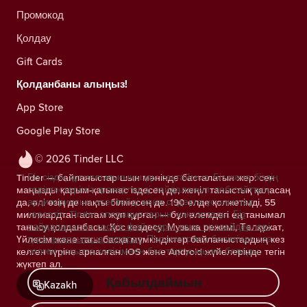
Промокод
Қолдау
Gift Cards
Қолданбаны алыңыз!
App Store
Google Play Store
© 2026 Tinder LLC
Біз сіздің құпиялылығыңызды сақтаймыз. Біз және біздің
Tinder — байланыстар шын мәнінде басталатын жер: сен
серіктестеріміз трекерлерді пайдаланып, веб-сайттың
маңызды қарым-қатынас іздесең де, жеңіл таныстық қаласаң
аудиториясын есептейді және сіздерге ұсыныстар
да, әлі өзің де нақты білмесең де. 190 елде қолжетімді, 55
көрсетіп, Tinder операцияларын жақсартады.
Біз
миллиардтан астам жұп құрған — бұл әлемдегі ең танымал
пайдаланатын cookie файлдары және провайдерлері
танысу қолданбасы. Қос кездесу, Музыка режимі, Төлқұжат,
туралы қосымша ақпарат.
Параметрлер бөлімінде кез
Үйлесім және тағы басқа мүмкіндіктер байланыстардың кез
келген уақытта келісімнен бас тартуыңызға болады.
келген түріне арналған. iOS және Android жүйелерінде тегін
жүктеп ал.
Қабылдаймын
Kazakh