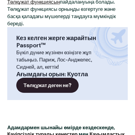
Төлқұжат функциясын
пайдалануыңа болады.
Төлқұжат функциясы орныңды өзгертуге және
басқа қаладағы мүшелерді таңдауға мүмкіндік
береді.
Кез келген жерге жарайтын
Passport™
Бүкіл дүние жүзінен өзіңізге жұп
табыңыз. Париж, Лос-Анджелес,
Сидней, ал, кеттік!
Ағымдағы орын
:
Куотла
Төлқұжат деген не?
Адамдармен шынайы өмірде кездескенде,
Қауіпсіздік туралы кеңестер
мен
Қауымдастық