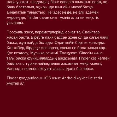
жаңа ұнататын адамың, бірге сапарға шығатын серік, не
баяу басталып, ақырында шынайы махаббатқа
айналатын таныстық. Не іздесең де, не әлі іздемей
жүрсең де, Tinder саған оны түсініп алатын кеңістік
ұсынады.
Профиль жаса, параметрлеріңді орнат та, Свайптар
жасай баста. Біреуге лайк бассаң және ол да саған лайк
басса, жұп пайда болады. Одан кейін бәрі өз қолыңда.
Хат жібер, бірдеңе жоспарла, сосын не болатынын көр.
Қос кездесу, Музыка режимі, Төлқұжат, Үйлесім және
тағы басқа функциялардың арқасында Tinder кез келген
байланыс түріне лайықталып жасалған: жеңіл-желпі,
маңызды немесе екеуінің арасындағы бір нәрсе.
Tinder қолданбасын iOS және Android жүйесіне тегін
жүктеп ал.