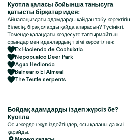
Куотла қаласы бойынша танысуға
қатысты бірқатар идея:
Айналаңыздағы адамдарды қайдан табу керектігін
білесің, бірақ оларды қайда апарасың? Түсінікті.
Төменде қалаңдағы кездесуге таптырмайтын
орындар мен идеялардың тізімі көрсетілген:
Ex Hacienda de Coahuixtla
Nepopualco Deer Park
Agua Hedionda
Balneario El Almeal
The Teutle serpents
Бойдақ адамдарды іздеп жүрсіз бе?
Куотла
Осы жерден жұп іздейтіндер, осы қаланы да жиі
қарайды.
Мехико қаласы