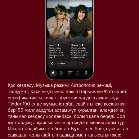
Қос кездесу, Музыка режимі, Астрология режимі,
Төлқұжат, Қарым-қатынас мақсаттары және Фотосурет
верификациясы сияқты функциялардың арқасында
Tinder 190 елде жұмыс істейді, свайпты іске қосқаннан
бері 55 миллиардтан астам жұп құрылған, әлемдегі ең
танымал кездесу қолданбасы болып қала береді. Сол
жұптардың әрқайсысының артында шынайы адам тұр.
Мақсат әрдайым сол болған. Бұл — сен басқа уақыттаа
ешқашан жолықпайтын адамдармен танысатын жер: