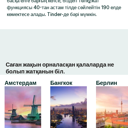
басқа елге барғың келсе, біздегі Төлқұжат
функциясы 40-тан астам тілде сөйлейтін 190 елде
көмектесе алады. Tinder-де бәрі мүмкін.
Саған жақын орналасқан қалаларда не
болып жатқанын біл.
Амстердам
Бангкок
Берлин