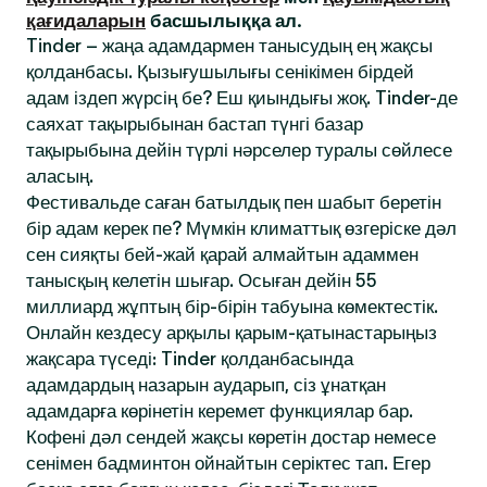
қағидаларын
басшылыққа ал.
Tinder – жаңа адамдармен танысудың ең жақсы
қолданбасы. Қызығушылығы сенікімен бірдей
адам іздеп жүрсің бе? Еш қиындығы жоқ. Tinder-де
саяхат тақырыбынан бастап түнгі базар
тақырыбына дейін түрлі нәрселер туралы сөйлесе
аласың.
Фестивальде саған батылдық пен шабыт беретін
бір адам керек пе? Мүмкін климаттық өзгеріске дәл
сен сияқты бей-жай қарай алмайтын адаммен
танысқың келетін шығар. Осыған дейін 55
миллиард жұптың бір-бірін табуына көмектестік.
Онлайн кездесу арқылы қарым-қатынастарыңыз
жақсара түседі: Tinder қолданбасында
адамдардың назарын аударып, сіз ұнатқан
адамдарға көрінетін керемет функциялар бар.
Кофені дәл сендей жақсы көретін достар немесе
сенімен бадминтон ойнайтын серіктес тап. Егер