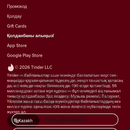
Промокод
Қолдау
Gift Cards
Қолданбаны алыңыз!
App Store
Google Play Store
© 2026 Tinder LLC
Біз сіздің құпиялылығыңызды сақтаймыз. Біз және біздің
Tinder — байланыстар шын мәнінде басталатын жер: сен
серіктестеріміз трекерлерді пайдаланып, веб-сайттың
маңызды қарым-қатынас іздесең де, жеңіл таныстық қаласаң
аудиториясын есептейді және сіздерге ұсыныстар
да, әлі өзің де нақты білмесең де. 190 елде қолжетімді, 55
көрсетіп, Tinder операцияларын жақсартады.
Біз
миллиардтан астам жұп құрған — бұл әлемдегі ең танымал
пайдаланатын cookie файлдары және провайдерлері
танысу қолданбасы. Қос кездесу, Музыка режимі, Төлқұжат,
туралы қосымша ақпарат.
Параметрлер бөлімінде кез
Үйлесім және тағы басқа мүмкіндіктер байланыстардың кез
келген уақытта келісімнен бас тартуыңызға болады.
келген түріне арналған. iOS және Android жүйелерінде тегін
жүктеп ал.
Қабылдаймын
Kazakh