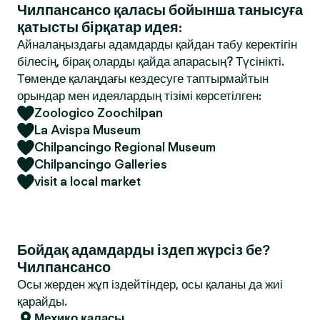
Чилпансансо қаласы бойынша танысуға
қатысты бірқатар идея:
Айналаңыздағы адамдарды қайдан табу керектігін
білесің, бірақ оларды қайда апарасың? Түсінікті.
Төменде қалаңдағы кездесуге таптырмайтын
орындар мен идеялардың тізімі көрсетілген:
Zoologico Zoochilpan
La Avispa Museum
Chilpancingo Regional Museum
Chilpancingo Galleries
visit a local market
Бойдақ адамдарды іздеп жүрсіз бе?
Чилпансансо
Осы жерден жұп іздейтіндер, осы қаланы да жиі
қарайды.
Мехико қаласы