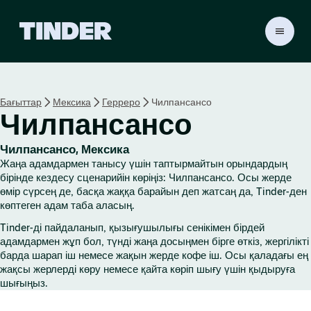
T
i
n
d
e
Бағыттар
Мексика
Герреро
Чилпансансо
r
Чилпансансо
H
o
m
Чилпансансо, Мексика
e
Жаңа адамдармен танысу үшін таптырмайтын орындардың
бірінде кездесу сценарийін көріңіз: Чилпансансо. Осы жерде
өмір сүрсең де, басқа жаққа барайын деп жатсаң да, Tinder-ден
көптеген адам таба аласың.
Tinder-ді пайдаланып, қызығушылығы сенікімен бірдей
адамдармен жұп бол, түнді жаңа досыңмен бірге өткіз, жергілікті
барда шарап іш немесе жақын жерде кофе іш. Осы қаладағы ең
жақсы жерлерді көру немесе қайта көріп шығу үшін қыдыруға
шығыңыз.