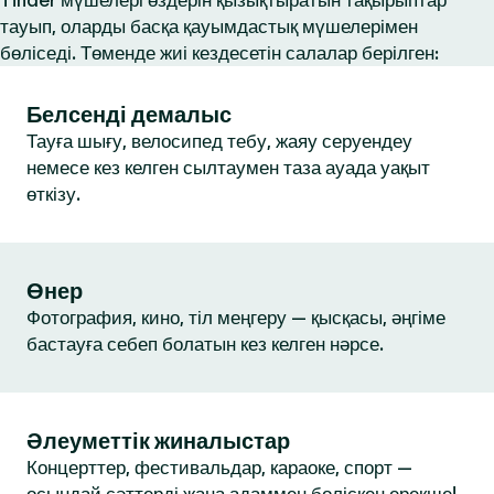
Tinder мүшелері өздерін қызықтыратын тақырыптар
тауып, оларды басқа қауымдастық мүшелерімен
бөліседі. Төменде жиі кездесетін салалар берілген:
Белсенді демалыс
Тауға шығу, велосипед тебу, жаяу серуендеу
немесе кез келген сылтаумен таза ауада уақыт
өткізу.
Өнер
Фотография, кино, тіл меңгеру — қысқасы, әңгіме
бастауға себеп болатын кез келген нәрсе.
Әлеуметтік жиналыстар
Концерттер, фестивальдар, караоке, спорт —