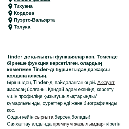
Тихуана
Кордова
Пуэрто-Вальярта
Толука
Tinder-де қызықты функциялар көп. Төменде
бірнеше функция көрсетілген, олардың
көмегімен Tinder-ді бұрынғыдан да жақсы
қолдана аласың.
Біріншіден, Tinder-ді пайдаланған оңай.
Аккаунт
жасасаң болғаны. Қандай адам екеніңді көрсету
үшін профиліңе қызығушылықтарыңды/
құмарлығыңды, суреттеріңді және биографияңды
қос.
Содан кейін
сырғыта
берсең болады!
Саяхаттау алдында
премиум жазылымдарғ
кіретін