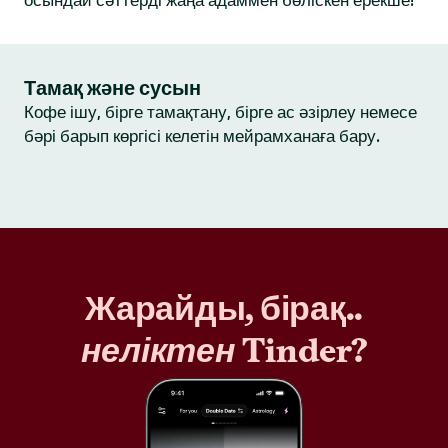
осындай сәттерді жаңа адаммен бөліскен ерекше!
Тамақ және сусын
Кофе ішу, бірге тамақтану, бірге ас әзірлеу немесе
бәрі барып көргісі келетін мейрамханаға бару.
Жарайды, бірақ..
неліктен
Tinder?