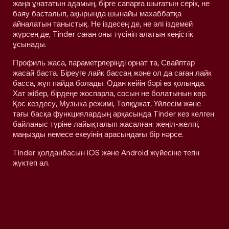
жаңа ұнататын адамың, бірге сапарға шығатын серік, не
баяу басталып, ақырында шынайы махаббатқа
айналатын таныстық. Не іздесең де, не әлі іздемей
жүрсең де, Tinder саған оны түсініп алатын кеңістік
ұсынады.
Профиль жаса, параметрлеріңді орнат та, Свайптар
жасай баста. Біреуге лайк бассаң және ол да саған лайк
басса, жұп пайда болады. Одан кейін бәрі өз қолыңда.
Хат жібер, бірдеңе жоспарла, сосын не болатынын көр.
Қос кездесу, Музыка режимі, Төлқұжат, Үйлесім және
тағы басқа функциялардың арқасында Tinder кез келген
байланыс түріне лайықталып жасалған: жеңіл-желпі,
маңызды немесе екеуінің арасындағы бір нәрсе.
Tinder қолданбасын iOS және Android жүйесіне тегін
жүктеп ал.