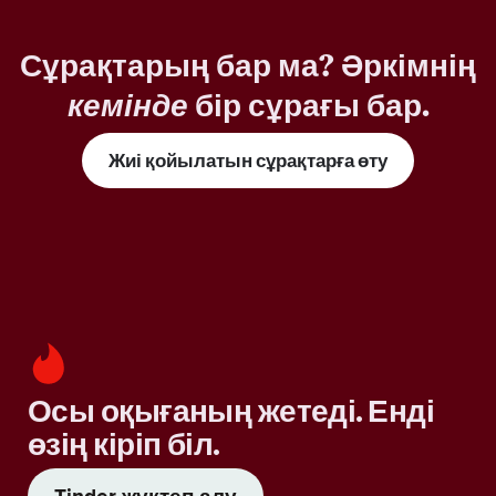
Сұрақтарың бар ма? Әркімнің
кемінде
бір сұрағы бар.
Жиі қойылатын сұрақтарға өту
Осы оқығаның жетеді. Енді
өзің кіріп біл.