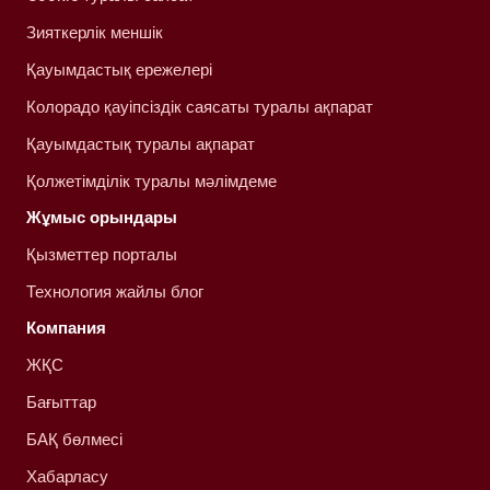
Зияткерлік меншік
Қауымдастық ережелері
Колорадо қауіпсіздік саясаты туралы ақпарат
Қауымдастық туралы ақпарат
Қолжетімділік туралы мәлімдеме
Жұмыс орындары
Қызметтер порталы
Технология жайлы блог
Компания
ЖҚС
Бағыттар
БАҚ бөлмесі
Хабарласу