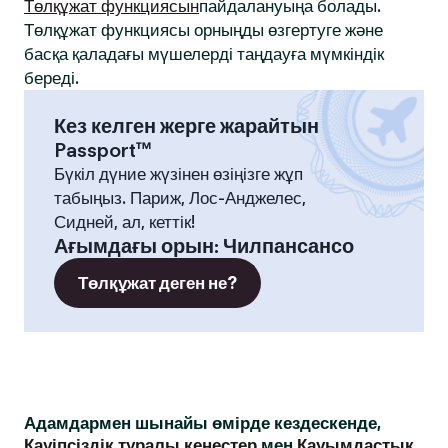
Төлқұжат функциясын
пайдалануыңа болады.
Төлқұжат функциясы орныңды өзгертуге және
басқа қаладағы мүшелерді таңдауға мүмкіндік
береді.
Кез келген жерге жарайтын
Passport™
Бүкіл дүние жүзінен өзіңізге жұп
табыңыз. Париж, Лос-Анджелес,
Сидней, ал, кеттік!
Ағымдағы орын
:
Чилпансансо
Төлқұжат деген не?
Адамдармен шынайы өмірде кездескенде,
Қауіпсіздік туралы кеңестер
мен
Қауымдастық