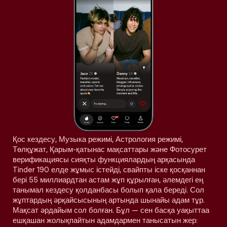
Қос кездесу, Музыка режимі, Астрология режимі,
Төлқұжат, Қарым-қатынас мақсаттары және Фотосурет
верификациясы сияқты функциялардың арқасында
Tinder 190 елде жұмыс істейді, свайпты іске қосқаннан
бері 55 миллиардтан астам жұп құрылған, әлемдегі ең
танымал кездесу қолданбасы болып қала береді. Сол
жұптардың әрқайсысының артында шынайы адам тұр.
Мақсат әрдайым сол болған. Бұл — сен басқа уақыттаа
ешқашан жолықпайтын адамдармен танысатын жер: