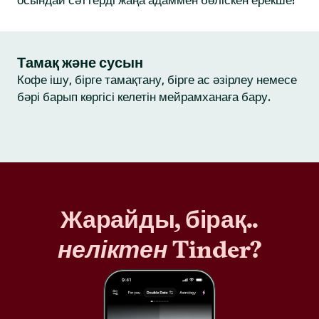
осындай сәттерді жаңа адаммен бөліскен ерекше!
Тамақ және сусын
Кофе ішу, бірге тамақтану, бірге ас әзірлеу немесе
бәрі барып көргісі келетін мейрамханаға бару.
Жарайды, бірақ..
неліктен
Tinder?