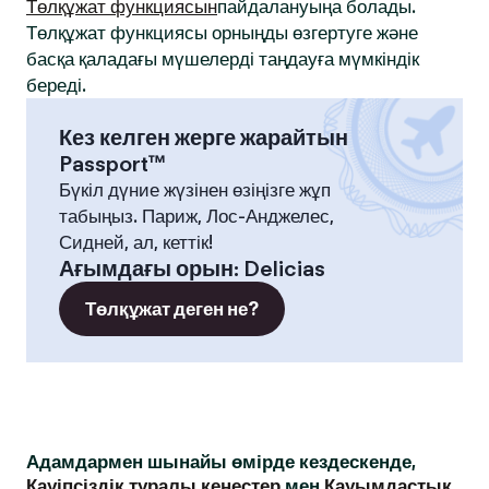
Төлқұжат функциясын
пайдалануыңа болады.
Төлқұжат функциясы орныңды өзгертуге және
басқа қаладағы мүшелерді таңдауға мүмкіндік
береді.
Кез келген жерге жарайтын
Passport™
Бүкіл дүние жүзінен өзіңізге жұп
табыңыз. Париж, Лос-Анджелес,
Сидней, ал, кеттік!
Ағымдағы орын
:
Delicias
Төлқұжат деген не?
Адамдармен шынайы өмірде кездескенде,
Қауіпсіздік туралы кеңестер
мен
Қауымдастық