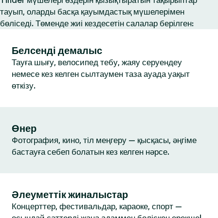
Tinder мүшелері өздерін қызықтыратын тақырыптар
тауып, оларды басқа қауымдастық мүшелерімен
бөліседі. Төменде жиі кездесетін салалар берілген:
Белсенді демалыс
Тауға шығу, велосипед тебу, жаяу серуендеу
немесе кез келген сылтаумен таза ауада уақыт
өткізу.
Өнер
Фотография, кино, тіл меңгеру — қысқасы, әңгіме
бастауға себеп болатын кез келген нәрсе.
Әлеуметтік жиналыстар
Концерттер, фестивальдар, караоке, спорт —