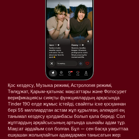
Қос кездесу, Музыка режимі, Астрология режимі,
Төлқұжат, Қарым-қатынас мақсаттары және Фотосурет
верификациясы сияқты функциялардың арқасында
Tinder 190 елде жұмыс істейді, свайпты іске қосқаннан
бері 55 миллиардтан астам жұп құрылған, әлемдегі ең
танымал кездесу қолданбасы болып қала береді. Сол
жұптардың әрқайсысының артында шынайы адам тұр.
Мақсат әрдайым сол болған. Бұл — сен басқа уақыттаа
ешқашан жолықпайтын адамдармен танысатын жер: