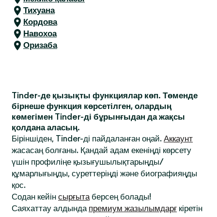
Тихуана
Кордова
Навохоа
Оризаба
Tinder-де қызықты функциялар көп. Төменде
бірнеше функция көрсетілген, олардың
көмегімен Tinder-ді бұрынғыдан да жақсы
қолдана аласың.
Біріншіден, Tinder-ді пайдаланған оңай.
Аккаунт
жасасаң болғаны. Қандай адам екеніңді көрсету
үшін профиліңе қызығушылықтарыңды/
құмарлығыңды, суреттеріңді және биографияңды
қос.
Содан кейін
сырғыта
берсең болады!
Саяхаттау алдында
премиум жазылымдарғ
кіретін