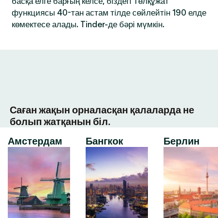
басқа елге барғың келсе, біздегі Төлқұжат
функциясы 40-тан астам тілде сөйлейтін 190 елде
көмектесе алады. Tinder-де бәрі мүмкін.
Саған жақын орналасқан қалаларда не
болып жатқанын біл.
Амстердам
Бангкок
Берлин