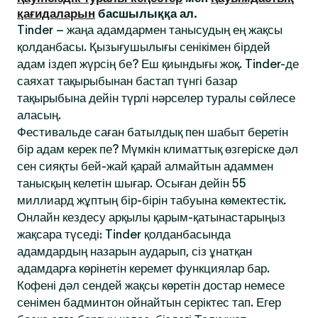
қағидаларын
басшылыққа ал.
Tinder – жаңа адамдармен танысудың ең жақсы
қолданбасы. Қызығушылығы сенікімен бірдей
адам іздеп жүрсің бе? Еш қиындығы жоқ. Tinder-де
саяхат тақырыбынан бастап түнгі базар
тақырыбына дейін түрлі нәрселер туралы сөйлесе
аласың.
Фестивальде саған батылдық пен шабыт беретін
бір адам керек пе? Мүмкін климаттық өзгеріске дәл
сен сияқты бей-жай қарай алмайтын адаммен
танысқың келетін шығар. Осыған дейін 55
миллиард жұптың бір-бірін табуына көмектестік.
Онлайн кездесу арқылы қарым-қатынастарыңыз
жақсара түседі: Tinder қолданбасында
адамдардың назарын аударып, сіз ұнатқан
адамдарға көрінетін керемет функциялар бар.
Кофені дәл сендей жақсы көретін достар немесе
сенімен бадминтон ойнайтын серіктес тап. Егер