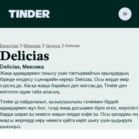
T
i
n
d
e
Бағыттар
Мексика
Чиуауа
Delicias
r
Delicias
H
o
m
Delicias, Мексика
e
Жаңа адамдармен танысу үшін таптырмайтын орындардың
бірінде кездесу сценарийін көріңіз: Delicias. Осы жерде өмір
сүрсең де, басқа жаққа барайын деп жатсаң да, Tinder-ден
көптеген адам таба аласың.
Tinder-ді пайдаланып, қызығушылығы сенікімен бірдей
адамдармен жұп бол, түнді жаңа досыңмен бірге өткіз, жергілікті
барда шарап іш немесе жақын жерде кофе іш. Осы қаладағы ең
жақсы жерлерді көру немесе қайта көріп шығу үшін қыдыруға
шығыңыз.