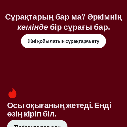
Сұрақтарың бар ма? Әркімнің
кемінде
бір сұрағы бар.
Жиі қойылатын сұрақтарға өту
Осы оқығаның жетеді. Енді
өзің кіріп біл.