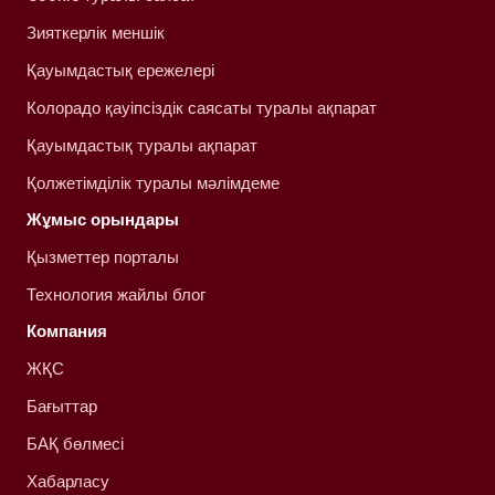
Зияткерлік меншік
Қауымдастық ережелері
Колорадо қауіпсіздік саясаты туралы ақпарат
Қауымдастық туралы ақпарат
Қолжетімділік туралы мәлімдеме
Жұмыс орындары
Қызметтер порталы
Технология жайлы блог
Компания
ЖҚС
Бағыттар
БАҚ бөлмесі
Хабарласу