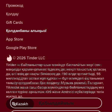
Промокод
Қолдау
Gift Cards
Қолданбаны алыңыз!
App Store
Google Play Store
© 2026 Tinder LLC
Біз сіздің құпиялылығыңызды сақтаймыз. Біз және біздің
Tinder — байланыстар шын мәнінде басталатын жер: сен
серіктестеріміз трекерлерді пайдаланып, веб-сайттың
маңызды қарым-қатынас іздесең де, жеңіл таныстық қаласаң
аудиториясын есептейді және сіздерге ұсыныстар
да, әлі өзің де нақты білмесең де. 190 елде қолжетімді, 55
көрсетіп, Tinder операцияларын жақсартады.
Біз
миллиардтан астам жұп құрған — бұл әлемдегі ең танымал
пайдаланатын cookie файлдары және провайдерлері
танысу қолданбасы. Қос кездесу, Музыка режимі, Төлқұжат,
туралы қосымша ақпарат.
Параметрлер бөлімінде кез
Үйлесім және тағы басқа мүмкіндіктер байланыстардың кез
келген уақытта келісімнен бас тартуыңызға болады.
келген түріне арналған. iOS және Android жүйелерінде тегін
жүктеп ал.
Қабылдаймын
Kazakh