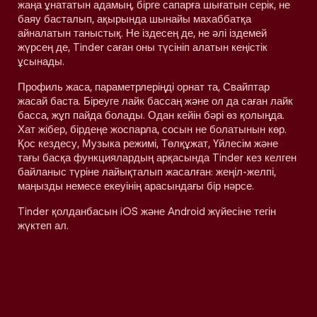
жаңа ұнататын адамың, бірге сапарға шығатын серік, не
баяу басталып, ақырында шынайы махаббатқа
айналатын таныстық. Не іздесең де, не әлі іздемей
жүрсең де, Tinder саған оны түсініп алатын кеңістік
ұсынады.
Профиль жаса, параметрлеріңді орнат та, Свайптар
жасай баста. Біреуге лайк бассаң және ол да саған лайк
басса, жұп пайда болады. Одан кейін бәрі өз қолыңда.
Хат жібер, бірдеңе жоспарла, сосын не болатынын көр.
Қос кездесу, Музыка режимі, Төлқұжат, Үйлесім және
тағы басқа функциялардың арқасында Tinder кез келген
байланыс түріне лайықталып жасалған: жеңіл-желпі,
маңызды немесе екеуінің арасындағы бір нәрсе.
Tinder қолданбасын iOS және Android жүйесіне тегін
жүктеп ал.