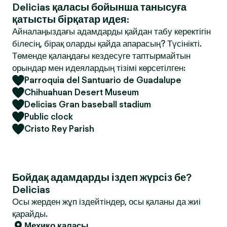
Delicias қаласы бойынша танысуға
қатысты бірқатар идея:
Айналаңыздағы адамдарды қайдан табу керектігін
білесің, бірақ оларды қайда апарасың? Түсінікті.
Төменде қалаңдағы кездесуге таптырмайтын
орындар мен идеялардың тізімі көрсетілген:
Parroquia del Santuario de Guadalupe
Chihuahuan Desert Museum
Delicias Gran baseball stadium
Public clock
Cristo Rey Parish
Бойдақ адамдарды іздеп жүрсіз бе?
Delicias
Осы жерден жұп іздейтіндер, осы қаланы да жиі
қарайды.
Мехико қаласы