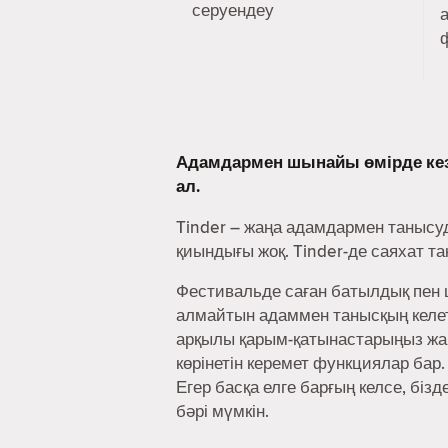
серуендеу
Адамдармен шынайы өмірде ке
ал.
Tinder – жаңа адамдармен танысу
қиындығы жоқ. Tinder-де саяхат т
Фестивальде саған батылдық пен ш
алмайтын адаммен танысқың келеті
арқылы қарым-қатынастарыңыз жақ
көрінетін керемет функциялар бар.
Егер басқа елге барғың келсе, біз
бәрі мүмкін.