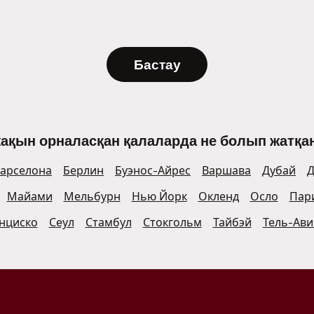
Бастау
жақын орналасқан қалаларда не болып жатқан
арселона
Берлин
Буэнос-Айрес
Варшава
Дубай
Д
Майами
Мельбурн
Нью Йорк
Окленд
Осло
Пар
нциско
Сеул
Стамбул
Стокгольм
Тайбэй
Тель-Ави