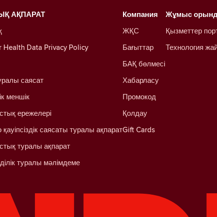
ЫҚ АҚПАРАТ
Компания
Жұмыс орын
қ
ЖҚС
Қызметтер пор
Health Data Privacy Policy
Бағыттар
Технология жа
БАҚ бөлмесі
уралы саясат
Хабарласу
ік меншік
Промокод
стық ережелері
Қолдау
 қауіпсіздік саясаты туралы ақпарат
Gift Cards
стық туралы ақпарат
ділік туралы мәлімдеме