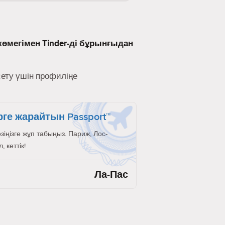
көмегімен Tinder-ді бұрынғыдан
сету үшін профиліңе
рге жарайтын Passport™
өзіңізге жұп табыңыз. Париж, Лос-
 кеттік!
Ла-Пас