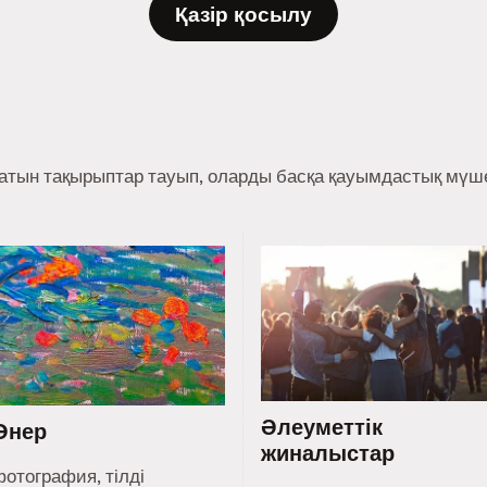
Қазір қосылу
ратын тақырыптар тауып, оларды басқа қауымдастық мүше
Әлеуметтік
Өнер
жиналыстар
фотография, тілді