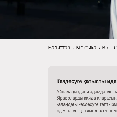
Бағыттар
›
Мексика
›
Baja C
Кездесуге қатысты иде
Айналаңыздағы адамдарды қайд
бірақ оларды қайда апарасың?
қалаңдағы кездесуге таптыр
идеялардың тізімі көрсетілген