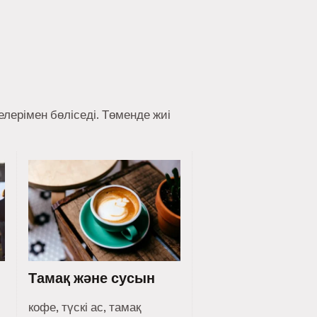
лерімен бөліседі. Төменде жиі
Тамақ және сусын
кофе, түскі ас, тамақ