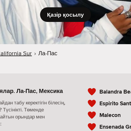
Қазір қосылу
alifornia Sur
›
Ла-Пас
ялар. Ла-Пас, Мексика
Balandra Be
ан табу керектігін білесің,
Espirito San
 Түсінікті. Төменде
Malecon
майтын орындар мен
:
Ensenada G