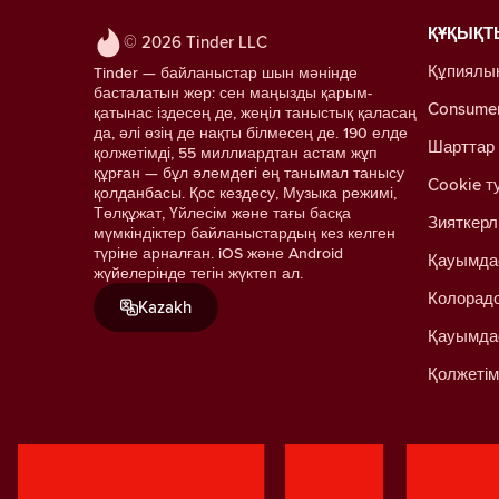
ҚҰҚЫҚТ
© 2026 Tinder LLC
Құпиялы
Tinder — байланыстар шын мәнінде
басталатын жер: сен маңызды қарым-
Consumer 
қатынас іздесең де, жеңіл таныстық қаласаң
да, әлі өзің де нақты білмесең де. 190 елде
Шарттар
қолжетімді, 55 миллиардтан астам жұп
құрған — бұл әлемдегі ең танымал танысу
Cookie т
қолданбасы. Қос кездесу, Музыка режимі,
Төлқұжат, Үйлесім және тағы басқа
Зияткерл
мүмкіндіктер байланыстардың кез келген
түріне арналған. iOS және Android
Қауымда
жүйелерінде тегін жүктеп ал.
Колорадо
Kazakh
Қауымда
Қолжетім