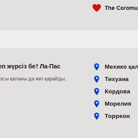
The Coromu
п жүрсіз бе? Ла-Пас
Мехико қа
Тихуана
осы қаланы да жиі қарайды.
Кордова
Морелия
Торреон