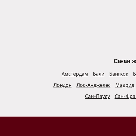
Саған 
Амстердам
Бали
Бангкок
Б
Лондон
Лос-Анджелес
Мадрид
Сан-Паулу
Сан-Фра