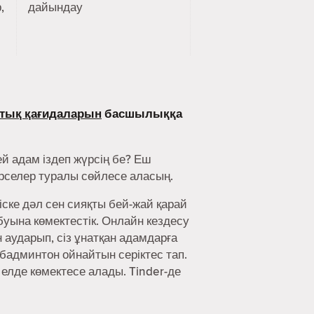
,
дайындау
тық қағидаларын
басшылыққа
й адам іздеп жүрсің бе? Еш
әрселер туралы сөйлесе аласың.
іске дәл сен сияқты бей-жай қарай
буына көмектестік. Онлайн кездесу
аударып, сіз ұнатқан адамдарға
 бадминтон ойнайтын серіктес тап.
 елде көмектесе алады. Tinder-де