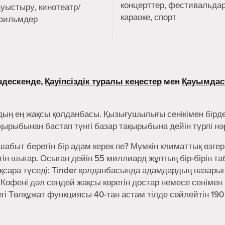
концерттер, фестивальдар
ауыстыру, кинотеатр/
караоке, спорт
фильмдер
здескенде,
Қауіпсіздік туралы кеңестер
мен
Қауымдас
дың ең жақсы қолданбасы. Қызығушылығы сенікімен бірде
ақырыбынан бастап түнгі базар тақырыбына дейін түрлі н
абыт беретін бір адам керек пе? Мүмкін климаттық өзгер
н шығар. Осыған дейін 55 миллиард жұптың бір-бірін та
сара түседі: Tinder қолданбасында адамдардың назарын 
 Кофені дәл сендей жақсы көретін достар немесе сенімен
дегі Төлқұжат функциясы 40-тан астам тілде сөйлейтін 190