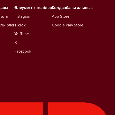
дары
Әлеуметтік желілер
Қолданбаны алыңыз!
талы
Instagram
App Store
йлы блог
TikTok
Google Play Store
YouTube
X
Facebook