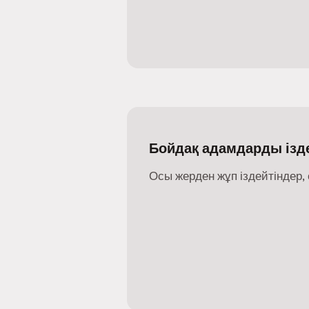
Бойдақ адамдарды ізде
Осы жерден жұп іздейтіндер, 