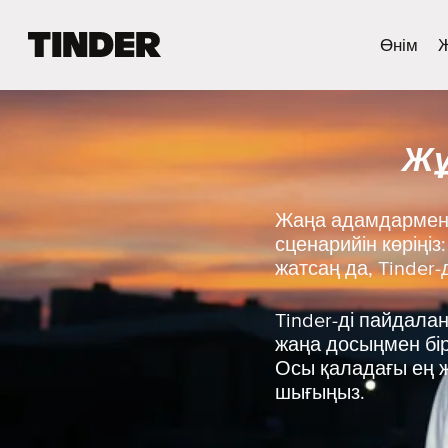
T
Өнім
i
n
d
e
Жұ
r
H
o
m
Жаңа адамдармен 
e
сценарийін көріңіз
жатсаң да, Tinder
Tinder-ді пайдала
жаңа досыңмен бірг
Осы қаладағы ең ж
шығыңыз.