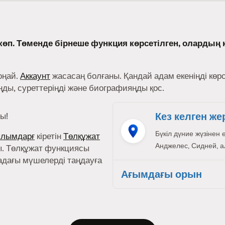
өп. Төменде бірнеше функция көрсетілген, олардың 
оңай.
Аккаунт
жасасаң болғаны. Қандай адам екеніңді көр
ы, суреттеріңді және биографияңды қос.
Кез келген же
ы!
Бүкіл дүние жүзінен 
ылымдарғ
кіретін
Төлқұжат
Анджелес, Сидней, ал,
. Төлқұжат функциясы
адағы мүшелерді таңдауға
Ағымдағы орын