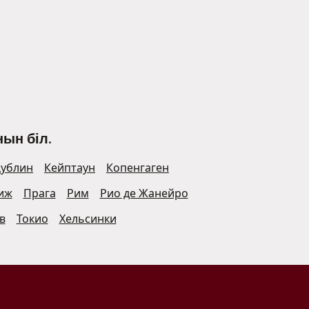
ын біл.
ублин
Кейптаун
Копенгаген
иж
Прага
Рим
Рио де Жанейро
в
Токио
Хельсинки