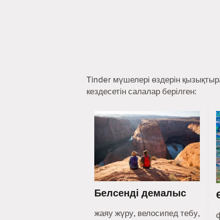
Tinder мүшелері өздерін қызықты
кездесетін салалар берілген:
Белсенді демалыс
жаяу жүру, велосипед тебу,