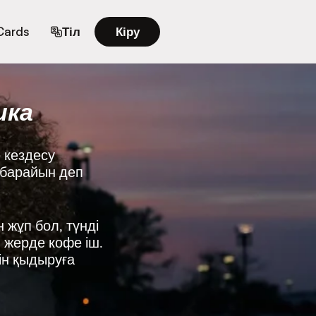
 Cards
Тіл
Кіру
ика
 кездесу
а барайын деп
 жұп бол, түнді
н жерде кофе іш.
ін қыдыруға