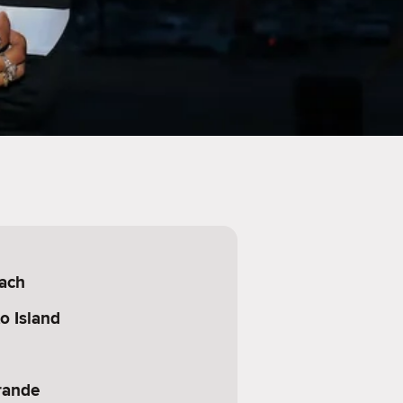
ach
to Island
rande