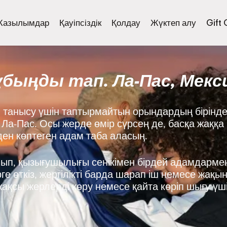
Жазылымдар
Қауіпсіздік
Қолдау
Жүктеп алу
Gift
быңды тап. Ла-Пас, Мекс
танысу үшін таптырмайтын орындардың бірінде
: Ла-Пас. Осы жерде өмір сүрсең де, басқа жаққ
-ден көптеген адам таба аласың.
нып, қызығушылығы сенікімен бірдей адамдармен
е өткіз, жергілікті барда шарап іш немесе жақы
ақсы жерлерді көру немесе қайта көріп шығу үш