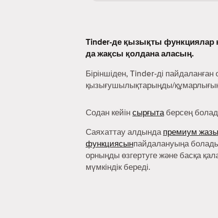
Tinder-де қызықты функциялар к
да жақсы қолдана аласың.
Біріншіден, Tinder-ді пайдаланған 
қызығушылықтарыңды/құмарлығыңд
Содан кейін
сырғыта
берсең болад
Саяхаттау алдында
премиум жаз
функциясын
пайдалануыңа болады
орныңды өзгертуге және басқа қал
мүмкіндік береді.