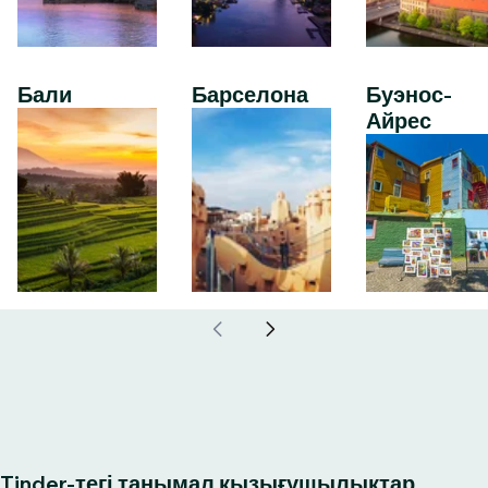
Бали
Барселона
Буэнос-
Айрес
Tinder-тегі танымал қызығушылықтар