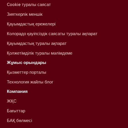
Cookie туралы саясат
Зияткерлік меншік
Қауымдастық ережелері
Колорадо қауіпсіздік саясаты туралы ақпарат
Қауымдастық туралы ақпарат
Қолжетімділік туралы мәлімдеме
Жұмыс орындары
Қызметтер порталы
Технология жайлы блог
Компания
ЖҚС
Бағыттар
БАҚ бөлмесі