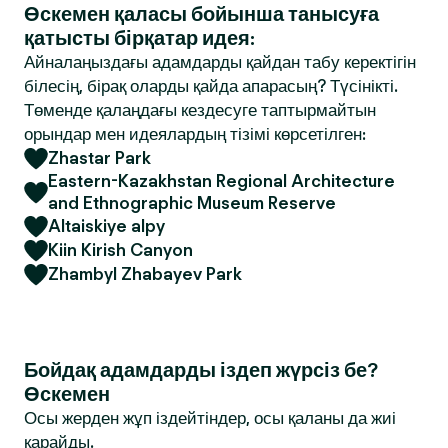
Өскемен қаласы бойынша танысуға
қатысты бірқатар идея:
Айналаңыздағы адамдарды қайдан табу керектігін
білесің, бірақ оларды қайда апарасың? Түсінікті.
Төменде қалаңдағы кездесуге таптырмайтын
орындар мен идеялардың тізімі көрсетілген:
Zhastar Park
Eastern-Kazakhstan Regional Architecture
and Ethnographic Museum Reserve
Altaiskiye alpy
Kiin Kirish Canyon
Zhambyl Zhabayev Park
Бойдақ адамдарды іздеп жүрсіз бе?
Өскемен
Осы жерден жұп іздейтіндер, осы қаланы да жиі
қарайды.