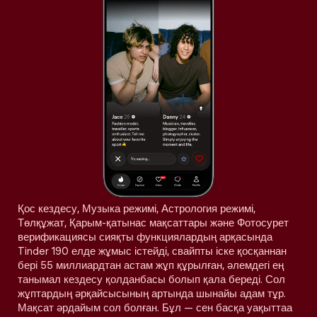
Қос кездесу, Музыка режимі, Астрология режимі,
Төлқұжат, Қарым-қатынас мақсаттары және Фотосурет
верификациясы сияқты функциялардың арқасында
Tinder 190 елде жұмыс істейді, свайпты іске қосқаннан
бері 55 миллиардтан астам жұп құрылған, әлемдегі ең
танымал кездесу қолданбасы болып қала береді. Сол
жұптардың әрқайсысының артында шынайы адам тұр.
Мақсат әрдайым сол болған. Бұл — сен басқа уақыттаа