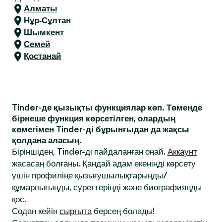
Алматы
Нұр-Сұлтан
Шымкент
Семей
Қостанай
Tinder-де қызықты функциялар көп. Төменде
бірнеше функция көрсетілген, олардың
көмегімен Tinder-ді бұрынғыдан да жақсы
қолдана аласың.
Біріншіден, Tinder-ді пайдаланған оңай.
Аккаунт
жасасаң болғаны. Қандай адам екеніңді көрсету
үшін профиліңе қызығушылықтарыңды/
құмарлығыңды, суреттеріңді және биографияңды
қос.
Содан кейін
сырғыта
берсең болады!