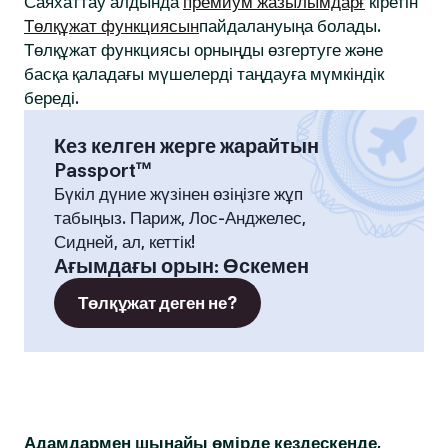
Саяхаттау алдында
премиум жазылымдарғ
кіретін
Төлқұжат функциясын
пайдалануыңа болады.
Төлқұжат функциясы орныңды өзгертуге және
басқа қаладағы мүшелерді таңдауға мүмкіндік
береді.
Кез келген жерге жарайтын
Passport™
Бүкіл дүние жүзінен өзіңізге жұп
табыңыз. Париж, Лос-Анджелес,
Сидней, ал, кеттік!
Ағымдағы орын
:
Өскемен
Төлқұжат деген не?
Адамдармен шынайы өмірде кездескенде,