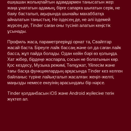
ешқашан жолықпайтын адамдармен танысатын жер:
жаңа ұнататын адамың, бірге сапарға шығатын серік, не
баяу басталып, ақырында шынайы махаббатқа
айналатын таныстық. Не іздесең де, не әлі іздемей
жүрсең де, Tinder саған оны түсініп алатын кеңістік
ұсынады.
Профиль жаса, параметрлеріңді орнат та, Свайптар
жасай баста. Біреуге лайк бассаң және ол да саған лайк
басса, жұп пайда болады. Одан кейін бәрі өз қолыңда.
Хат жібер, бірдеңе жоспарла, сосын не болатынын көр.
Қос кездесу, Музыка режимі, Төлқұжат, Үйлесім және
тағы басқа функциялардың арқасында Tinder кез келген
байланыс түріне лайықталып жасалған: жеңіл-желпі,
маңызды немесе екеуінің арасындағы бір нәрсе.
Tinder қолданбасын iOS және Android жүйесіне тегін
жүктеп ал.