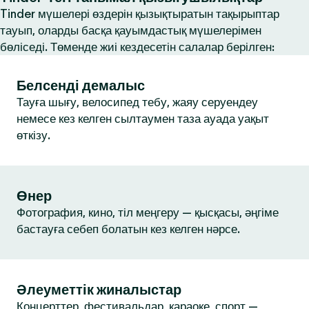
Tinder мүшелері өздерін қызықтыратын тақырыптар
тауып, оларды басқа қауымдастық мүшелерімен
бөліседі. Төменде жиі кездесетін салалар берілген:
Белсенді демалыс
Тауға шығу, велосипед тебу, жаяу серуендеу
немесе кез келген сылтаумен таза ауада уақыт
өткізу.
Өнер
Фотография, кино, тіл меңгеру — қысқасы, әңгіме
бастауға себеп болатын кез келген нәрсе.
Әлеуметтік жиналыстар
Концерттер, фестивальдар, караоке, спорт —