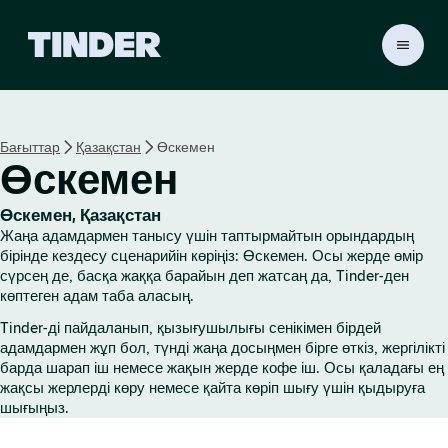
T
i
n
d
e
Бағыттар
Қазақстан
Өскемен
r
Өскемен
H
o
m
Өскемен, Қазақстан
e
Жаңа адамдармен танысу үшін таптырмайтын орындардың
бірінде кездесу сценарийін көріңіз: Өскемен. Осы жерде өмір
сүрсең де, басқа жаққа барайын деп жатсаң да, Tinder-ден
көптеген адам таба аласың.
Tinder-ді пайдаланып, қызығушылығы сенікімен бірдей
адамдармен жұп бол, түнді жаңа досыңмен бірге өткіз, жергілікті
барда шарап іш немесе жақын жерде кофе іш. Осы қаладағы ең
жақсы жерлерді көру немесе қайта көріп шығу үшін қыдыруға
шығыңыз.