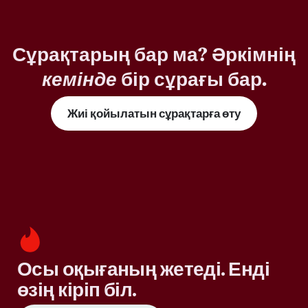
Сұрақтарың бар ма? Әркімнің
кемінде
бір сұрағы бар.
Жиі қойылатын сұрақтарға өту
Осы оқығаның жетеді. Енді
өзің кіріп біл.