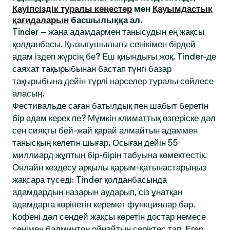
Қауіпсіздік туралы кеңестер
мен
Қауымдастық
қағидаларын
басшылыққа ал.
Tinder – жаңа адамдармен танысудың ең жақсы
қолданбасы. Қызығушылығы сенікімен бірдей
адам іздеп жүрсің бе? Еш қиындығы жоқ. Tinder-де
саяхат тақырыбынан бастап түнгі базар
тақырыбына дейін түрлі нәрселер туралы сөйлесе
аласың.
Фестивальде саған батылдық пен шабыт беретін
бір адам керек пе? Мүмкін климаттық өзгеріске дәл
сен сияқты бей-жай қарай алмайтын адаммен
танысқың келетін шығар. Осыған дейін 55
миллиард жұптың бір-бірін табуына көмектестік.
Онлайн кездесу арқылы қарым-қатынастарыңыз
жақсара түседі: Tinder қолданбасында
адамдардың назарын аударып, сіз ұнатқан
адамдарға көрінетін керемет функциялар бар.
Кофені дәл сендей жақсы көретін достар немесе
сенімен бадминтон ойнайтын серіктес тап. Егер