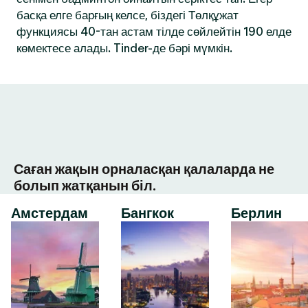
басқа елге барғың келсе, біздегі Төлқұжат
функциясы 40-тан астам тілде сөйлейтін 190 елде
көмектесе алады. Tinder-де бәрі мүмкін.
Саған жақын орналасқан қалаларда не
болып жатқанын біл.
Амстердам
Бангкок
Берлин