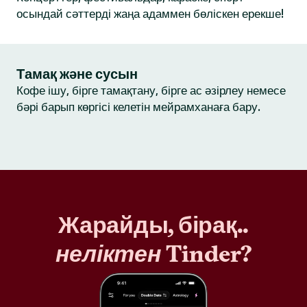
осындай сәттерді жаңа адаммен бөліскен ерекше!
Тамақ және сусын
Кофе ішу, бірге тамақтану, бірге ас әзірлеу немесе
бәрі барып көргісі келетін мейрамханаға бару.
Жарайды, бірақ..
неліктен
Tinder?