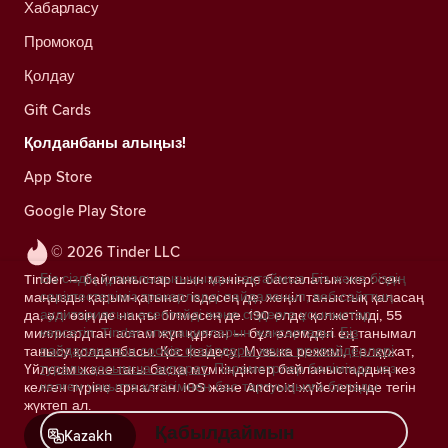
Хабарласу
Промокод
Қолдау
Gift Cards
Қолданбаны алыңыз!
App Store
Google Play Store
© 2026 Tinder LLC
Біз сіздің құпиялылығыңызды сақтаймыз. Біз және біздің
Tinder — байланыстар шын мәнінде басталатын жер: сен
серіктестеріміз трекерлерді пайдаланып, веб-сайттың
маңызды қарым-қатынас іздесең де, жеңіл таныстық қаласаң
аудиториясын есептейді және сіздерге ұсыныстар
да, әлі өзің де нақты білмесең де. 190 елде қолжетімді, 55
көрсетіп, Tinder операцияларын жақсартады.
Біз
миллиардтан астам жұп құрған — бұл әлемдегі ең танымал
пайдаланатын cookie файлдары және провайдерлері
танысу қолданбасы. Қос кездесу, Музыка режимі, Төлқұжат,
туралы қосымша ақпарат.
Параметрлер бөлімінде кез
Үйлесім және тағы басқа мүмкіндіктер байланыстардың кез
келген уақытта келісімнен бас тартуыңызға болады.
келген түріне арналған. iOS және Android жүйелерінде тегін
жүктеп ал.
Қабылдаймын
Kazakh