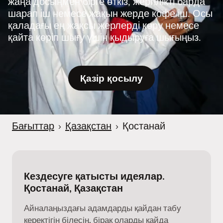
жаңа досыңмен бірге өткіз, жергілікті барда
шарап іш немесе жақын жерде кофе іш. Осы
қаладағы ең жақсы жерлерді көру немесе
қайта көріп шығу үшін қыдыруға шығыңыз.
Қазір қосылу
Бағыттар
›
Қазақстан
›
Қостанай
Кездесуге қатысты идеялар.
Қостанай, Қазақстан
Айналаңыздағы адамдарды қайдан табу
керектігін білесің, бірақ оларды қайда