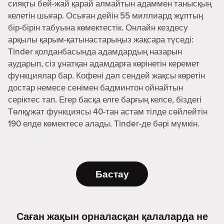
сияқты бей-жай қарай алмайтын адаммен танысқың
келетін шығар. Осыған дейін 55 миллиард жұптың
бір-бірін табуына көмектестік. Онлайн кездесу
арқылы қарым-қатынастарыңыз жақсара түседі:
Tinder қолданбасында адамдардың назарын
аударып, сіз ұнатқан адамдарға көрінетін керемет
функциялар бар. Кофені дәл сендей жақсы көретін
достар немесе сенімен бадминтон ойнайтын
серіктес тап. Егер басқа елге барғың келсе, біздегі
Төлқұжат функциясы 40-тан астам тілде сөйлейтін
190 елде көмектесе алады. Tinder-де бәрі мүмкін.
Бастау
Саған жақын орналасқан қалаларда не