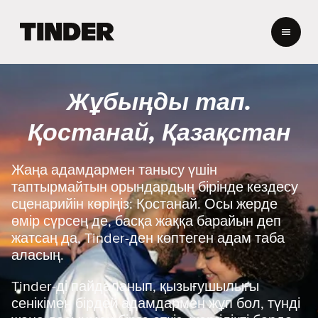
T
i
n
d
e
Жұбыңды тап.
r
H
Қостанай, Қазақстан
o
m
e
Жаңа адамдармен танысу үшін
таптырмайтын орындардың бірінде кездесу
сценарийін көріңіз: Қостанай. Осы жерде
өмір сүрсең де, басқа жаққа барайын деп
жатсаң да, Tinder-ден көптеген адам таба
аласың.
Tinder-ді пайдаланып, қызығушылығы
сенікімен бірдей адамдармен жұп бол, түнді