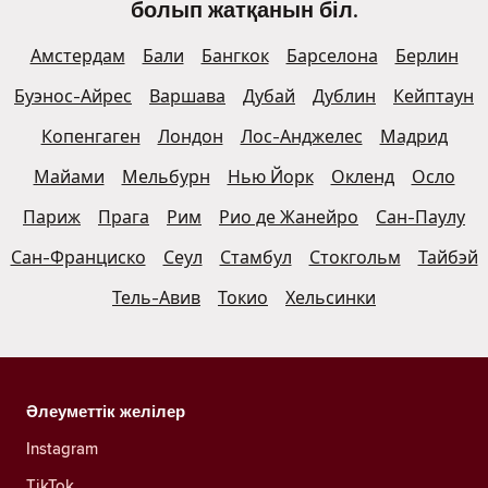
болып жатқанын біл.
Амстердам
Бали
Бангкок
Барселона
Берлин
Буэнос-Айрес
Варшава
Дубай
Дублин
Кейптаун
Копенгаген
Лондон
Лос-Анджелес
Мадрид
Майами
Мельбурн
Нью Йорк
Окленд
Осло
Париж
Прага
Рим
Рио де Жанейро
Сан-Паулу
Сан-Франциско
Сеул
Стамбул
Стокгольм
Тайбэй
Тель-Авив
Токио
Хельсинки
Әлеуметтік желілер
Instagram
TikTok