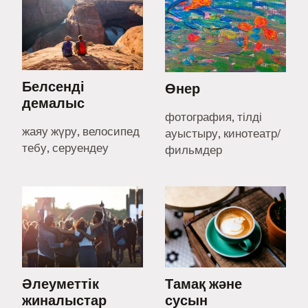
Белсенді
Өнер
демалыс
фотография, тілді
жаяу жүру, велосипед
ауыстыру, кинотеатр/
тебу, серуендеу
фильмдер
Әлеуметтік
Тамақ және
жиналыстар
сусын