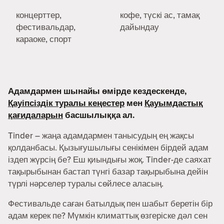
концерттер,
кофе, түскі ас, тамақ
фестивальдар,
дайындау
караоке, спорт
Адамдармен шынайы өмірде кездескенде,
Қауіпсіздік туралы кеңестер
мен
Қауымдастық
қағидаларын
басшылыққа ал.
Tinder – жаңа адамдармен танысудың ең жақсы
қолданбасы. Қызығушылығы сенікімен бірдей адам
іздеп жүрсің бе? Еш қиындығы жоқ. Tinder-де саяхат
тақырыбынан бастап түнгі базар тақырыбына дейін
түрлі нәрселер туралы сөйлесе аласың.
Фестивальде саған батылдық пен шабыт беретін бір
адам керек пе? Мүмкін климаттық өзгеріске дәл сен