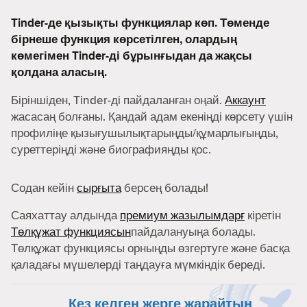
Tinder-де қызықты функциялар көп. Төменде
бірнеше функция көрсетілген, олардың
көмегімен Tinder-ді бұрынғыдан да жақсы
қолдана аласың.
Біріншіден, Tinder-ді пайдаланған оңай.
Аккаунт
жасасаң болғаны. Қандай адам екеніңді көрсету үшін
профиліңе қызығушылықтарыңды/құмарлығыңды,
суреттеріңді және биографияңды қос.
Содан кейін
сырғыта
берсең болады!
Саяхаттау алдында
премиум жазылымдарғ
кіретін
Төлқұжат функциясын
пайдалануыңа болады.
Төлқұжат функциясы орныңды өзгертуге және басқа
қаладағы мүшелерді таңдауға мүмкіндік береді.
Кез келген жерге жарайтын