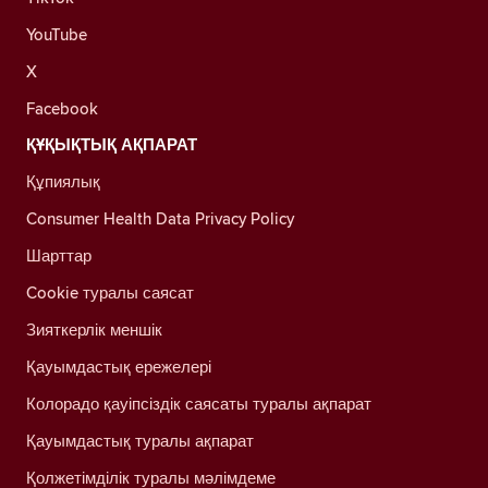
YouTube
X
Facebook
ҚҰҚЫҚТЫҚ АҚПАРАТ
Құпиялық
Consumer Health Data Privacy Policy
Шарттар
Cookie туралы саясат
Зияткерлік меншік
Қауымдастық ережелері
Колорадо қауіпсіздік саясаты туралы ақпарат
Қауымдастық туралы ақпарат
Қолжетімділік туралы мәлімдеме