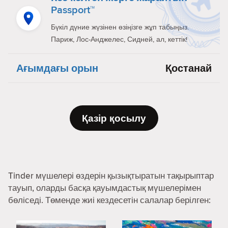
Passport™
Бүкіл дүние жүзінен өзіңізге жұп табыңыз.
Париж, Лос-Анджелес, Сидней, ал, кеттік!
Ағымдағы орын
Қостанай
Қазір қосылу
Tinder мүшелері өздерін қызықтыратын тақырыптар
тауып, оларды басқа қауымдастық мүшелерімен
бөліседі. Төменде жиі кездесетін салалар берілген: