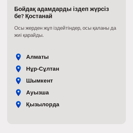
Бойдақ адамдарды іздеп жүрсіз
бе? Қостанай
Осы жерден жұп іздейтіндер, осы қаланы да
жиі қарайды.
Алматы
Нұр-Сұлтан
Шымкент
Ауызша
Қызылорда