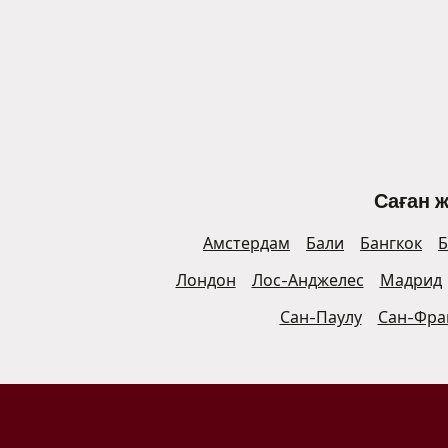
Саған 
Амстердам
Бали
Бангкок
Б
Лондон
Лос-Анджелес
Мадрид
Сан-Паулу
Сан-Фра