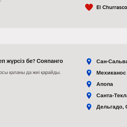
El Churrasco
п жүрсіз бе? Сояпанго
Сан-Сальв
Мехиканос
осы қаланы да жиі қарайды.
Апопа
Санта-Текл
Дельгадо,