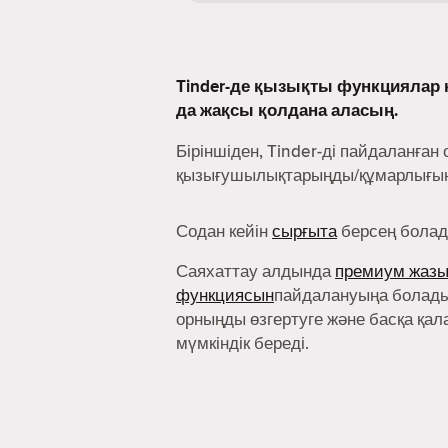
Tinder-де қызықты функциялар к
да жақсы қолдана аласың.
Біріншіден, Tinder-ді пайдаланған 
қызығушылықтарыңды/құмарлығыңд
Содан кейін
сырғыта
берсең болад
Саяхаттау алдында
премиум жаз
функциясын
пайдалануыңа болады
орныңды өзгертуге және басқа қал
мүмкіндік береді.