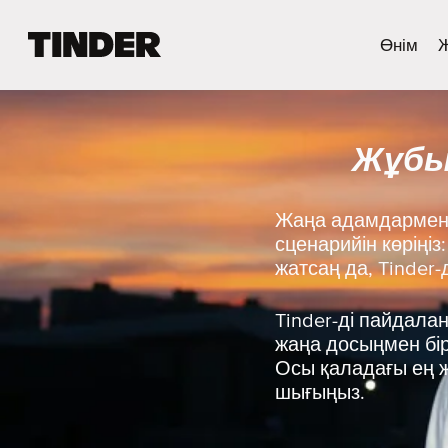
T
Өнім
i
n
d
e
Жұбы
r
H
o
m
Жаңа адамдармен 
e
сценарийін көріңі
жатсаң да, Tinder
Tinder-ді пайдала
жаңа досыңмен бірг
Осы қаладағы ең ж
шығыңыз.