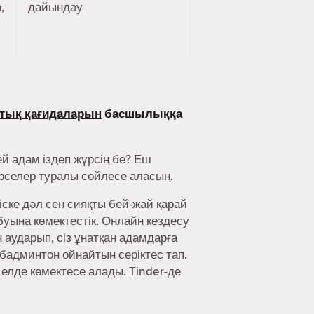
,
дайындау
тық қағидаларын
басшылыққа
й адам іздеп жүрсің бе? Еш
әрселер туралы сөйлесе аласың.
іске дәл сен сияқты бей-жай қарай
буына көмектестік. Онлайн кездесу
аударып, сіз ұнатқан адамдарға
 бадминтон ойнайтын серіктес тап.
 елде көмектесе алады. Tinder-де