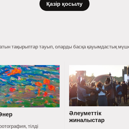
Қазір қосылу
ратын тақырыптар тауып, оларды басқа қауымдастық мүше
Әлеуметтік
Өнер
жиналыстар
фотография, тілді