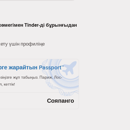
көмегімен Tinder-ді бұрынғыдан
сету үшін профиліңе
рге жарайтын Passport™
өзіңізге жұп табыңыз. Париж, Лос-
 кеттік!
Сояпанго