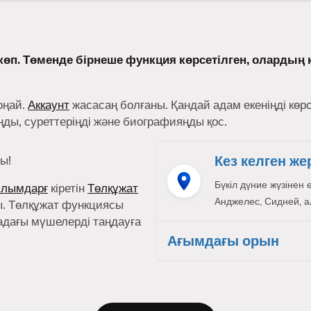
өп. Төменде бірнеше функция көрсетілген, олардың 
оңай.
Аккаунт
жасасаң болғаны. Қандай адам екеніңді көр
ы, суреттеріңді және биографияңды қос.
Кез келген же
ы!
Бүкіл дүние жүзінен 
ылымдарғ
кіретін
Төлқұжат
Анджелес, Сидней, ал,
. Төлқұжат функциясы
адағы мүшелерді таңдауға
Ағымдағы орын