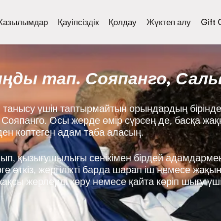
Жазылымдар
Қауіпсіздік
Қолдау
Жүктеп алу
Gift
ңды тап. Сояпанго, Саль
танысу үшін таптырмайтын орындардың бірінде
з: Сояпанго. Осы жерде өмір сүрсең де, басқа жа
-ден көптеген адам таба аласың.
нып, қызығушылығы сенікімен бірдей адамдармен
е өткіз, жергілікті барда шарап іш немесе жақы
ақсы жерлерді көру немесе қайта көріп шығу үш