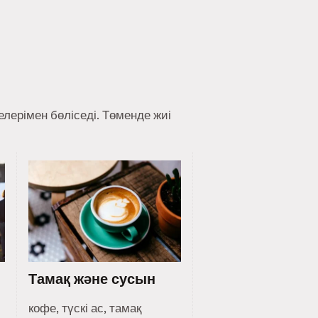
лерімен бөліседі. Төменде жиі
Тамақ және сусын
кофе, түскі ас, тамақ