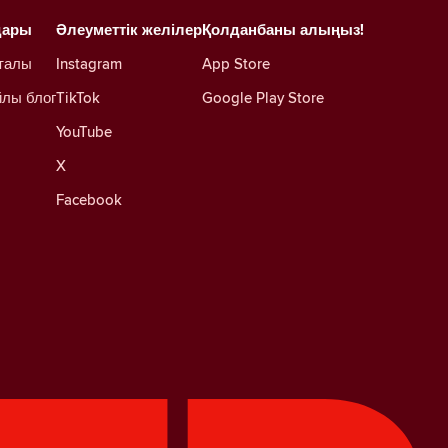
дары
Әлеуметтік желілер
Қолданбаны алыңыз!
талы
Instagram
App Store
йлы блог
TikTok
Google Play Store
YouTube
X
Facebook