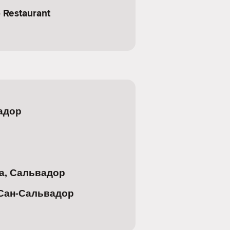
 Restaurant
адор
а, Сальвадор
 Сан-Сальвадор