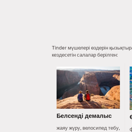
Tinder мүшелері өздерін қызықты
кездесетін салалар берілген:
Белсенді демалыс
жаяу жүру, велосипед тебу,