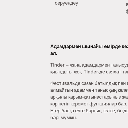
серуендеу
Адамдармен шынайы өмірде ке
ал.
Tinder – жаңа адамдармен танысу
қиындығы жоқ. Tinder-де саяхат т
Фестивальде саған батылдық пен ш
алмайтын адаммен танысқың келеті
арқылы қарым-қатынастарыңыз жақ
көрінетін керемет функциялар бар.
Егер басқа елге барғың келсе, біз
бәрі мүмкін.