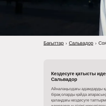
Бағыттар
›
Сальвадор
›
Со
Кездесуге қатысты иде
Сальвадор
Айналаңыздағы адамдарды қайд
бірақ оларды қайда апарасың?
қалаңдағы кездесуге таптыр
идеялардың тізімі көрсетілген