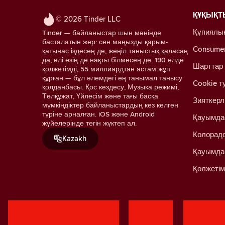
ҚҰҚЫҚТ
© 2026 Tinder LLC
Құпиялы
Tinder — байланыстар шын мәнінде
басталатын жер: сен маңызды қарым-
Consumer 
қатынас іздесең де, жеңіл таныстық қаласаң
да, әлі өзің де нақты білмесең де. 190 елде
Шарттар
қолжетімді, 55 миллиардтан астам жұп
құрған — бұл әлемдегі ең танымал танысу
Cookie т
қолданбасы. Қос кездесу, Музыка режимі,
Төлқұжат, Үйлесім және тағы басқа
Зияткерл
мүмкіндіктер байланыстардың кез келген
түріне арналған. iOS және Android
Қауымда
жүйелерінде тегін жүктеп ал.
Колорадо
Kazakh
Қауымда
Қолжетім