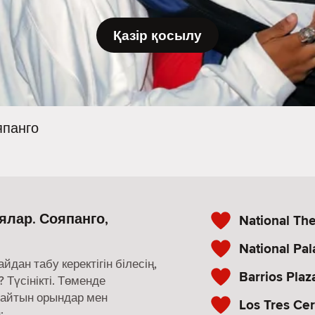
Қазір қосылу
япанго
ялар. Сояпанго,
National The
National Pal
ан табу керектігін білесің,
Barrios Plaz
 Түсінікті. Төменде
майтын орындар мен
Los Tres Cer
: