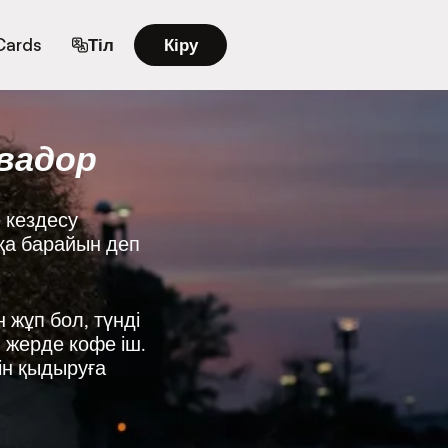
 Cards
Тіл
Кіру
вадор
 кездесу
ққа барайын деп
 жұп бол, түнді
н жерде кофе іш.
ін қыдыруға