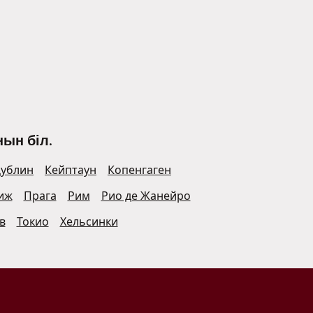
ын біл.
ублин
Кейптаун
Копенгаген
иж
Прага
Рим
Рио де Жанейро
в
Токио
Хельсинки