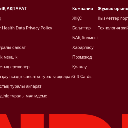
ЫҚ АҚПАРАТ
Компания
Жұмыс орын
қ
ЖҚС
Қызметтер пор
Health Data Privacy Policy
Бағыттар
Технология жа
БАҚ бөлмесі
уралы саясат
Хабарласу
ік меншік
Промокод
стық ережелері
Қолдау
 қауіпсіздік саясаты туралы ақпарат
Gift Cards
стық туралы ақпарат
ділік туралы мәлімдеме