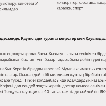
концерттер, фестивальдар
ауыстыру, кинотеатр/
караоке, спорт
фильмдер
здескенде,
Қауіпсіздік туралы кеңестер
мен
Қауымдас
дың ең жақсы қолданбасы. Қызығушылығы сенікімен бірде
ақырыбынан бастап түнгі базар тақырыбына дейін түрлі н
абыт беретін бір адам керек пе? Мүмкін климаттық өзгер
н шығар. Осыған дейін 55 миллиард жұптың бір-бірін та
сара түседі: Tinder қолданбасында адамдардың назарын 
 Кофені дәл сендей жақсы көретін достар немесе сенімен
дегі Төлқұжат функциясы 40-тан астам тілде сөйлейтін 190