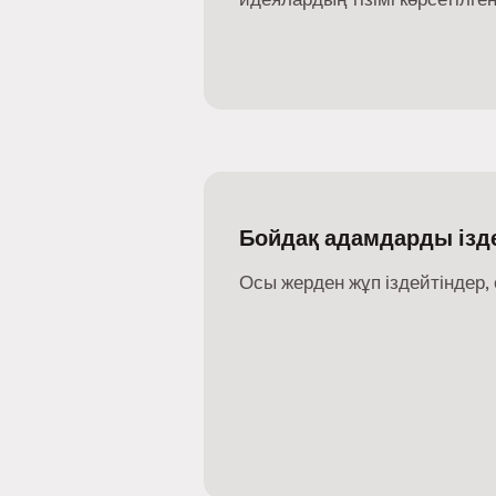
Бойдақ адамдарды ізде
Осы жерден жұп іздейтіндер, 