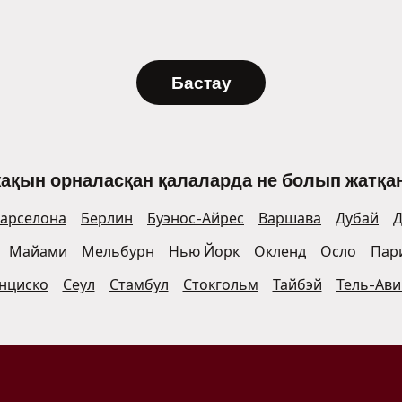
Бастау
жақын орналасқан қалаларда не болып жатқан
арселона
Берлин
Буэнос-Айрес
Варшава
Дубай
Д
Майами
Мельбурн
Нью Йорк
Окленд
Осло
Пар
нциско
Сеул
Стамбул
Стокгольм
Тайбэй
Тель-Ави