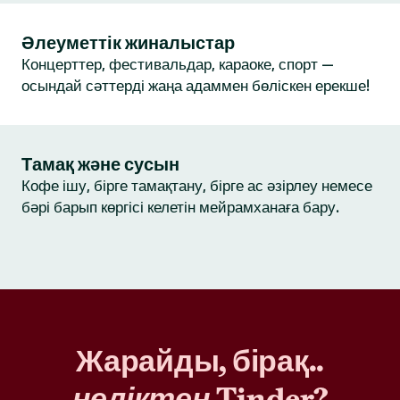
Әлеуметтік жиналыстар
Концерттер, фестивальдар, караоке, спорт —
осындай сәттерді жаңа адаммен бөліскен ерекше!
Тамақ және сусын
Кофе ішу, бірге тамақтану, бірге ас әзірлеу немесе
бәрі барып көргісі келетін мейрамханаға бару.
Жарайды, бірақ..
неліктен
Tinder?