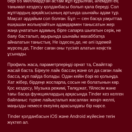
бері 55 миллиардтан астам жұп құрылған, әлемдегі ең
танымал кездесу қолданбасы болып қала береді. Сол
жұптардың әрқайсысының артында шынайы адам тұр.
Мақсат әрдайым сол болған. Бұл — сен басқа уақыттаа
ешқашан жолықпайтын адамдармен танысатын жер:
жаңа ұнататын адамың, бірге сапарға шығатын серік, не
баяу басталып, ақырында шынайы махаббатқа
айналатын таныстық. Не іздесең де, не әлі іздемей
жүрсең де, Tinder саған оны түсініп алатын кеңістік
ұсынады.
Профиль жаса, параметрлеріңді орнат та, Свайптар
жасай баста. Біреуге лайк бассаң және ол да саған лайк
басса, жұп пайда болады. Одан кейін бәрі өз қолыңда.
Хат жібер, бірдеңе жоспарла, сосын не болатынын көр.
Қос кездесу, Музыка режимі, Төлқұжат, Үйлесім және
тағы басқа функциялардың арқасында Tinder кез келген
байланыс түріне лайықталып жасалған: жеңіл-желпі,
маңызды немесе екеуінің арасындағы бір нәрсе.
Tinder қолданбасын iOS және Android жүйесіне тегін
жүктеп ал.