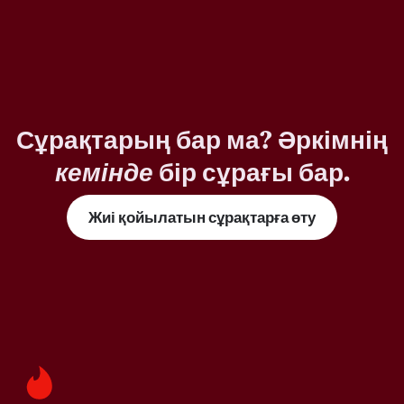
Сұрақтарың бар ма? Әркімнің
кемінде
бір сұрағы бар.
Жиі қойылатын сұрақтарға өту