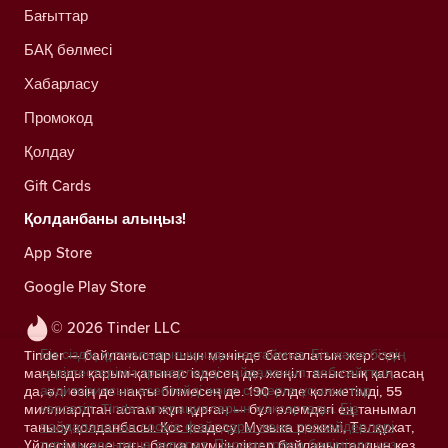
Бағыттар
БАҚ бөлмесі
Хабарласу
Промокод
Қолдау
Gift Cards
Қолданбаны алыңыз!
App Store
Google Play Store
© 2026 Tinder LLC
Біз сіздің құпиялылығыңызды сақтаймыз. Біз және біздің
Tinder — байланыстар шын мәнінде басталатын жер: сен
серіктестеріміз трекерлерді пайдаланып, веб-сайттың
маңызды қарым-қатынас іздесең де, жеңіл таныстық қаласаң
аудиториясын есептейді және сіздерге ұсыныстар
да, әлі өзің де нақты білмесең де. 190 елде қолжетімді, 55
көрсетіп, Tinder операцияларын жақсартады.
Біз
миллиардтан астам жұп құрған — бұл әлемдегі ең танымал
пайдаланатын cookie файлдары және провайдерлері
танысу қолданбасы. Қос кездесу, Музыка режимі, Төлқұжат,
туралы қосымша ақпарат.
Параметрлер бөлімінде кез
Үйлесім және тағы басқа мүмкіндіктер байланыстардың кез