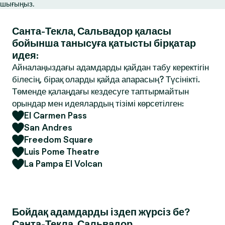
шығыңыз.
Санта-Текла, Сальвадор қаласы
бойынша танысуға қатысты бірқатар
идея:
Айналаңыздағы адамдарды қайдан табу керектігін
білесің, бірақ оларды қайда апарасың? Түсінікті.
Төменде қалаңдағы кездесуге таптырмайтын
орындар мен идеялардың тізімі көрсетілген:
El Carmen Pass
San Andres
Freedom Square
Luis Pome Theatre
La Pampa El Volcan
Бойдақ адамдарды іздеп жүрсіз бе?
Санта-Текла, Сальвадор