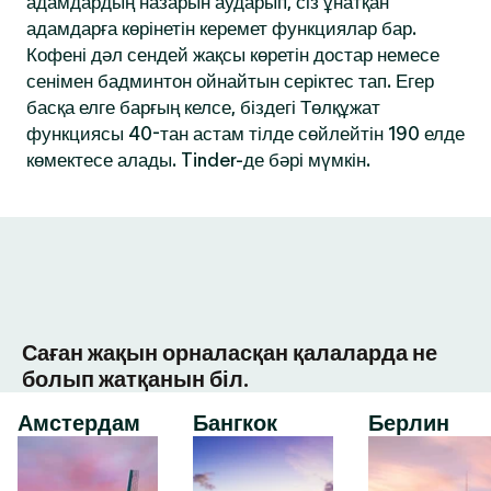
адамдардың назарын аударып, сіз ұнатқан
адамдарға көрінетін керемет функциялар бар.
Кофені дәл сендей жақсы көретін достар немесе
сенімен бадминтон ойнайтын серіктес тап. Егер
басқа елге барғың келсе, біздегі Төлқұжат
функциясы 40-тан астам тілде сөйлейтін 190 елде
көмектесе алады. Tinder-де бәрі мүмкін.
Саған жақын орналасқан қалаларда не
болып жатқанын біл.
Амстердам
Бангкок
Берлин