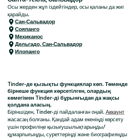
Осы жерден жұп іздейтіндер, осы қаланы да жиі
қарайды.
Сан-Сальвадор
Сояпанго
Мехиканос
Дельгадо, Сан-Сальвадор
Илопанго
Tinder-де қызықты функциялар көп. Төменде
бірнеше функция көрсетілген, олардың
көмегімен Tinder-ді бұрынғыдан да жақсы
қолдана аласың.
Біріншіден, Tinder-ді пайдаланған оңай.
Аккаунт
жасасаң болғаны. Қандай адам екеніңді көрсету
үшін профиліңе қызығушылықтарыңды/
құмарлығыңды, суреттеріңді және биографияңды