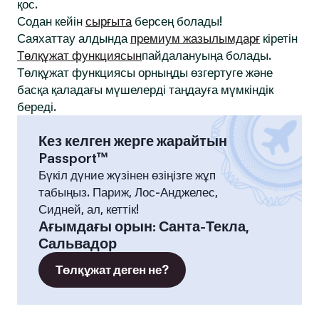
қос.
Содан кейін
сырғыта
берсең болады!
Саяхаттау алдында
премиум жазылымдарғ
кіретін
Төлқұжат функциясын
пайдалануыңа болады.
Төлқұжат функциясы орныңды өзгертуге және
басқа қаладағы мүшелерді таңдауға мүмкіндік
береді.
Кез келген жерге жарайтын
Passport™
Бүкіл дүние жүзінен өзіңізге жұп
табыңыз. Париж, Лос-Анджелес,
Сидней, ал, кеттік!
Ағымдағы орын
:
Санта-Текла,
Сальвадор
Төлқұжат деген не?