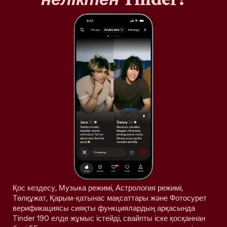
Қос кездесу, Музыка режимі, Астрология режимі,
Төлқұжат, Қарым-қатынас мақсаттары және Фотосурет
верификациясы сияқты функциялардың арқасында
Tinder 190 елде жұмыс істейді, свайпты іске қосқаннан