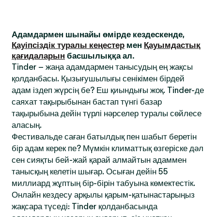
Адамдармен шынайы өмірде кездескенде,
Қауіпсіздік туралы кеңестер
мен
Қауымдастық
қағидаларын
басшылыққа ал.
Tinder – жаңа адамдармен танысудың ең жақсы
қолданбасы. Қызығушылығы сенікімен бірдей
адам іздеп жүрсің бе? Еш қиындығы жоқ. Tinder-де
саяхат тақырыбынан бастап түнгі базар
тақырыбына дейін түрлі нәрселер туралы сөйлесе
аласың.
Фестивальде саған батылдық пен шабыт беретін
бір адам керек пе? Мүмкін климаттық өзгеріске дәл
сен сияқты бей-жай қарай алмайтын адаммен
танысқың келетін шығар. Осыған дейін 55
миллиард жұптың бір-бірін табуына көмектестік.
Онлайн кездесу арқылы қарым-қатынастарыңыз
жақсара түседі: Tinder қолданбасында