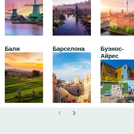
Бали
Барселона
Буэнос-
Айрес