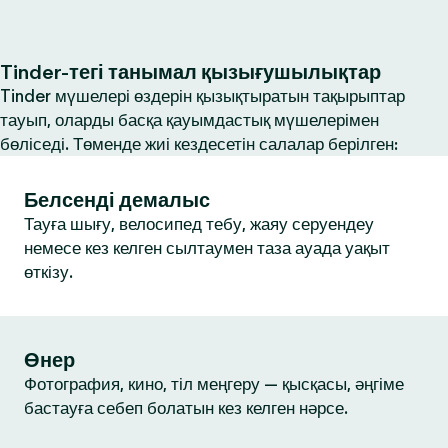
Tinder-тегі танымал қызығушылықтар
Tinder мүшелері өздерін қызықтыратын тақырыптар
тауып, оларды басқа қауымдастық мүшелерімен
бөліседі. Төменде жиі кездесетін салалар берілген:
Белсенді демалыс
Тауға шығу, велосипед тебу, жаяу серуендеу
немесе кез келген сылтаумен таза ауада уақыт
өткізу.
Өнер
Фотография, кино, тіл меңгеру — қысқасы, әңгіме
бастауға себеп болатын кез келген нәрсе.