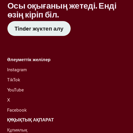
Осы оқығаның жетеді. Енді
өзің кіріп біл.
Tinder жүктеп алу
Әлеуметтік желілер
Instagram
TikTok
YouTube
X
Facebook
ҚҰҚЫҚТЫҚ АҚПАРАТ
Құпиялық