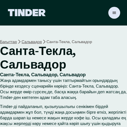
T
i
n
d
e
Бағыттар
Сальвадор
Санта-Текла, Сальвадор
r
Санта-Текла,
H
o
m
Сальвадор
e
Санта-Текла, Сальвадор, Сальвадор
Жаңа адамдармен танысу үшін таптырмайтын орындардың
бірінде кездесу сценарийін көріңіз: Санта-Текла, Сальвадор.
Осы жерде өмір сүрсең де, басқа жаққа барайын деп жатсаң да,
Tinder-ден көптеген адам таба аласың.
Tinder-ді пайдаланып, қызығушылығы сенікімен бірдей
адамдармен жұп бол, түнді жаңа досыңмен бірге өткіз, жергілікті
барда шарап іш немесе жақын жерде кофе іш. Осы қаладағы ең
жақсы жерлерді көру немесе қайта көріп шығу үшін қыдыруға