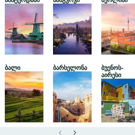
ამსტერდამი
ბანგკოკი
ბერლინი
ბალი
ბარსელონა
ბუენოს-
აირესი