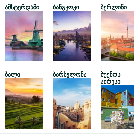
ამსტერდამი
ბანგკოკი
ბერლინი
ბალი
ბარსელონა
ბუენოს-
აირესი