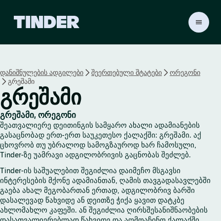
T
i
n
d
e
დანიშნულების ადგილები
შეერთებული შტატები
ორეგონი
r
გრეშამი
H
გრეშამი
o
m
e
გრეშამი, ორეგონი
შეათვალიერე დეითინგის სამყარო ახალი ადამიანების
გასაცნობად ერთ-ერთ საუკეთესო ქალაქში: გრეშამი. აქ
ცხოვრობ თუ უბრალოდ სამოგზაუროდ ხარ ჩამოსული,
Tinder-ზე უამრავი ადგილობრივის გაცნობას შეძლებ.
Tinder-ის საშუალებით შეგიძლია დაიმეჩო მსგავსი
ინტერესების მქონე ადამიანთან, ღამის თავგადასავლებში
გაება ახალ მეგობართან ერთად, ადგილობრივ ბარში
დასალევად წახვიდე ან დეითზე ჭიქა ყავით დატკბე
ახლომახლო კაფეში. ან შეგიძლია ღირსშესანიშნაობების
დასათვალიერებლად წახვიდე და აღმოაჩინო ქალაქში