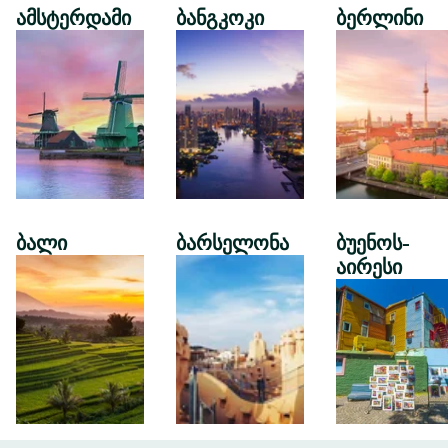
ამსტერდამი
ბანგკოკი
ბერლინი
ბალი
ბარსელონა
ბუენოს-
აირესი