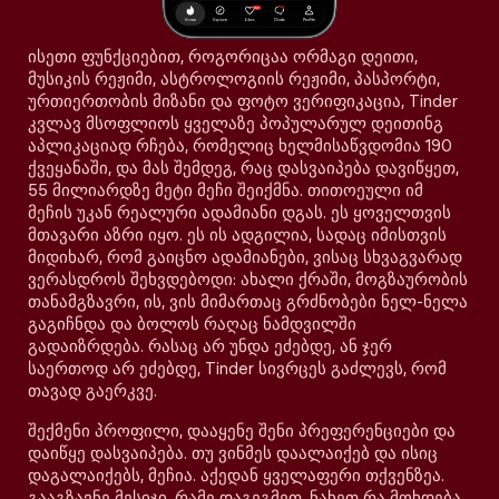
ისეთი ფუნქციებით, როგორიცაა ორმაგი დეითი,
მუსიკის რეჟიმი, ასტროლოგიის რეჟიმი, პასპორტი,
ურთიერთობის მიზანი და ფოტო ვერიფიკაცია, Tinder
კვლავ მსოფლიოს ყველაზე პოპულარულ დეითინგ
აპლიკაციად რჩება, რომელიც ხელმისაწვდომია 190
ქვეყანაში, და მას შემდეგ, რაც დასვაიპება დავიწყეთ,
55 მილიარდზე მეტი მეჩი შეიქმნა. თითოეული იმ
მეჩის უკან რეალური ადამიანი დგას. ეს ყოველთვის
მთავარი აზრი იყო. ეს ის ადგილია, სადაც იმისთვის
მიდიხარ, რომ გაიცნო ადამიანები, ვისაც სხვაგვარად
ვერასდროს შეხვდებოდი: ახალი ქრაში, მოგზაურობის
თანამგზავრი, ის, ვის მიმართაც გრძნობები ნელ-ნელა
გაგიჩნდა და ბოლოს რაღაც ნამდვილში
გადაიზრდება. რასაც არ უნდა ეძებდე, ან ჯერ
საერთოდ არ ეძებდე, Tinder სივრცეს გაძლევს, რომ
თავად გაერკვე.
შექმენი პროფილი, დააყენე შენი პრეფერენციები და
დაიწყე დასვაიპება. თუ ვინმეს დაალაიქებ და ისიც
დაგალაიქებს, მეჩია. აქედან ყველაფერი თქვენზეა.
გააგზავნე მესიჯი, რამე დაგეგმეთ, ნახეთ რა მოხდება.