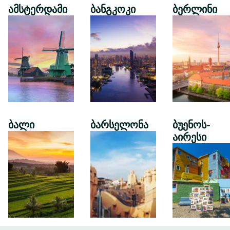
ამსტერდამი
ბანგკოკი
ბერლინი
ბალი
ბარსელონა
ბუენოს-
აირესი