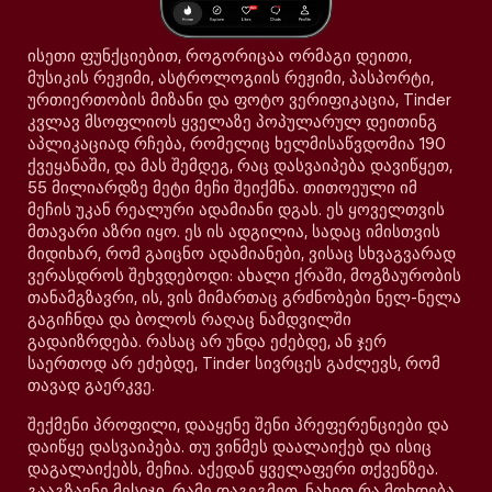
ისეთი ფუნქციებით, როგორიცაა ორმაგი დეითი,
მუსიკის რეჟიმი, ასტროლოგიის რეჟიმი, პასპორტი,
ურთიერთობის მიზანი და ფოტო ვერიფიკაცია, Tinder
კვლავ მსოფლიოს ყველაზე პოპულარულ დეითინგ
აპლიკაციად რჩება, რომელიც ხელმისაწვდომია 190
ქვეყანაში, და მას შემდეგ, რაც დასვაიპება დავიწყეთ,
55 მილიარდზე მეტი მეჩი შეიქმნა. თითოეული იმ
მეჩის უკან რეალური ადამიანი დგას. ეს ყოველთვის
მთავარი აზრი იყო. ეს ის ადგილია, სადაც იმისთვის
მიდიხარ, რომ გაიცნო ადამიანები, ვისაც სხვაგვარად
ვერასდროს შეხვდებოდი: ახალი ქრაში, მოგზაურობის
თანამგზავრი, ის, ვის მიმართაც გრძნობები ნელ-ნელა
გაგიჩნდა და ბოლოს რაღაც ნამდვილში
გადაიზრდება. რასაც არ უნდა ეძებდე, ან ჯერ
საერთოდ არ ეძებდე, Tinder სივრცეს გაძლევს, რომ
თავად გაერკვე.
შექმენი პროფილი, დააყენე შენი პრეფერენციები და
დაიწყე დასვაიპება. თუ ვინმეს დაალაიქებ და ისიც
დაგალაიქებს, მეჩია. აქედან ყველაფერი თქვენზეა.
გააგზავნე მესიჯი, რამე დაგეგმეთ, ნახეთ რა მოხდება.