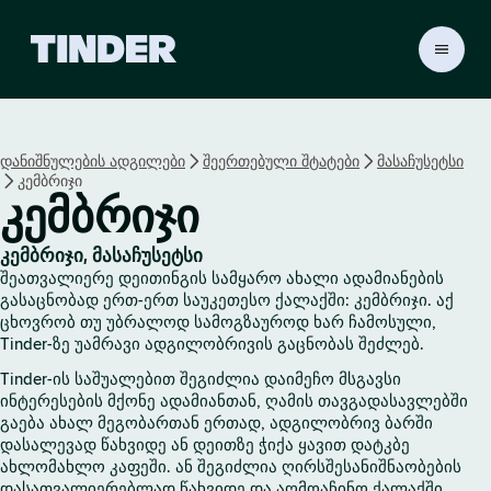
T
i
n
d
e
დანიშნულების ადგილები
შეერთებული შტატები
მასაჩუსეტსი
r
კემბრიჯი
H
კემბრიჯი
o
m
e
კემბრიჯი, მასაჩუსეტსი
შეათვალიერე დეითინგის სამყარო ახალი ადამიანების
გასაცნობად ერთ-ერთ საუკეთესო ქალაქში: კემბრიჯი. აქ
ცხოვრობ თუ უბრალოდ სამოგზაუროდ ხარ ჩამოსული,
Tinder-ზე უამრავი ადგილობრივის გაცნობას შეძლებ.
Tinder-ის საშუალებით შეგიძლია დაიმეჩო მსგავსი
ინტერესების მქონე ადამიანთან, ღამის თავგადასავლებში
გაება ახალ მეგობართან ერთად, ადგილობრივ ბარში
დასალევად წახვიდე ან დეითზე ჭიქა ყავით დატკბე
ახლომახლო კაფეში. ან შეგიძლია ღირსშესანიშნაობების
დასათვალიერებლად წახვიდე და აღმოაჩინო ქალაქში