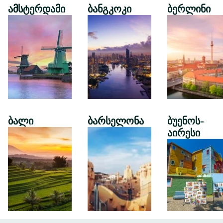
ამსტერდამი
ბანგკოკი
ბერლინი
ბალი
ბარსელონა
ბუენოს-
აირესი