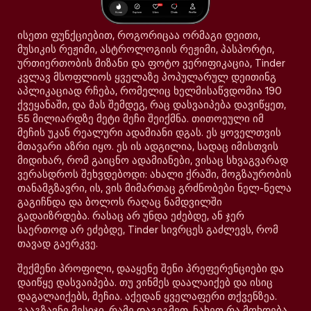
ისეთი ფუნქციებით, როგორიცაა ორმაგი დეითი,
მუსიკის რეჟიმი, ასტროლოგიის რეჟიმი, პასპორტი,
ურთიერთობის მიზანი და ფოტო ვერიფიკაცია, Tinder
კვლავ მსოფლიოს ყველაზე პოპულარულ დეითინგ
აპლიკაციად რჩება, რომელიც ხელმისაწვდომია 190
ქვეყანაში, და მას შემდეგ, რაც დასვაიპება დავიწყეთ,
55 მილიარდზე მეტი მეჩი შეიქმნა. თითოეული იმ
მეჩის უკან რეალური ადამიანი დგას. ეს ყოველთვის
მთავარი აზრი იყო. ეს ის ადგილია, სადაც იმისთვის
მიდიხარ, რომ გაიცნო ადამიანები, ვისაც სხვაგვარად
ვერასდროს შეხვდებოდი: ახალი ქრაში, მოგზაურობის
თანამგზავრი, ის, ვის მიმართაც გრძნობები ნელ-ნელა
გაგიჩნდა და ბოლოს რაღაც ნამდვილში
გადაიზრდება. რასაც არ უნდა ეძებდე, ან ჯერ
საერთოდ არ ეძებდე, Tinder სივრცეს გაძლევს, რომ
თავად გაერკვე.
შექმენი პროფილი, დააყენე შენი პრეფერენციები და
დაიწყე დასვაიპება. თუ ვინმეს დაალაიქებ და ისიც
დაგალაიქებს, მეჩია. აქედან ყველაფერი თქვენზეა.
გააგზავნე მესიჯი, რამე დაგეგმეთ, ნახეთ რა მოხდება.