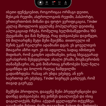
ისეთი ფუნქციებით, როგორიცაა ორმაგი დეითი,
მუსიკის რეჟიმი, ასტროლოგიის რეჟიმი, პასპორტი,
ურთიერთობის მიზანი და ფოტო ვერიფიკაცია, Tinder
კვლავ მსოფლიოს ყველაზე პოპულარულ დეითინგ
აპლიკაციად რჩება, რომელიც ხელმისაწვდომია 190
ქვეყანაში, და მას შემდეგ, რაც დასვაიპება დავიწყეთ,
55 მილიარდზე მეტი მეჩი შეიქმნა. თითოეული იმ
მეჩის უკან რეალური ადამიანი დგას. ეს ყოველთვის
მთავარი აზრი იყო. ეს ის ადგილია, სადაც იმისთვის
მიდიხარ, რომ გაიცნო ადამიანები, ვისაც სხვაგვარად
ვერასდროს შეხვდებოდი: ახალი ქრაში, მოგზაურობის
თანამგზავრი, ის, ვის მიმართაც გრძნობები ნელ-ნელა
გაგიჩნდა და ბოლოს რაღაც ნამდვილში
გადაიზრდება. რასაც არ უნდა ეძებდე, ან ჯერ
საერთოდ არ ეძებდე, Tinder სივრცეს გაძლევს, რომ
თავად გაერკვე.
შექმენი პროფილი, დააყენე შენი პრეფერენციები და
დაიწყე დასვაიპება. თუ ვინმეს დაალაიქებ და ისიც
დაგალაიქებს, მეჩია. აქედან ყველაფერი თქვენზეა.
გააგზავნე მესიჯი, რამე დაგეგმეთ, ნახეთ რა მოხდება.