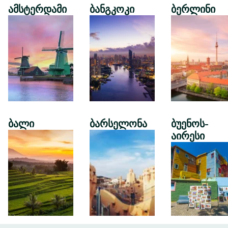
ამსტერდამი
ბანგკოკი
ბერლინი
ბალი
ბარსელონა
ბუენოს-
აირესი