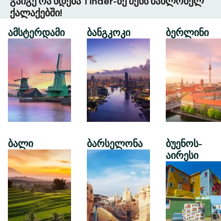
გაიგე რა ხდება Tinder-ზე შენს მახლობელ
ქალაქებში!
ამსტერდამი
ბანგკოკი
ბერლინი
ბალი
ბარსელონა
ბუენოს-
აირესი