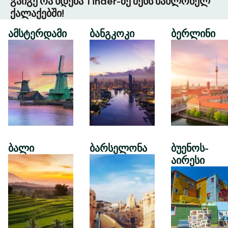
გაიგე რა ხდება Tinder-ზე შენს მახლობელ
ქალაქებში!
ამსტერდამი
ბანგკოკი
ბერლინი
ბალი
ბარსელონა
ბუენოს-
აირესი