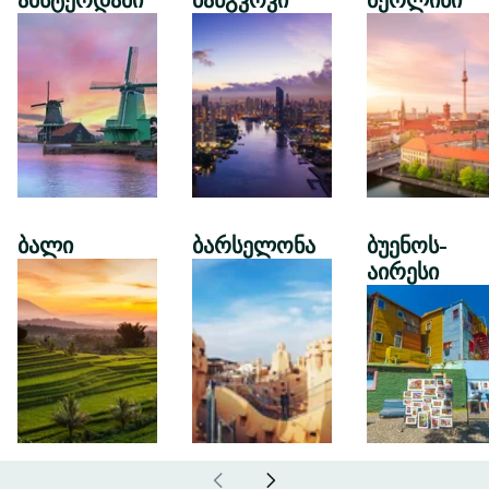
ამსტერდამი
ბანგკოკი
ბერლინი
ბალი
ბარსელონა
ბუენოს-
აირესი