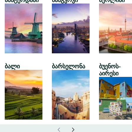
ამსტერდამი
ბანგკოკი
ბერლინი
ბალი
ბარსელონა
ბუენოს-
აირესი