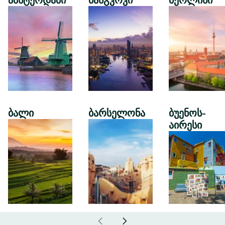
ამსტერდამი
ბანგკოკი
ბერლინი
ბალი
ბარსელონა
ბუენოს-
აირესი