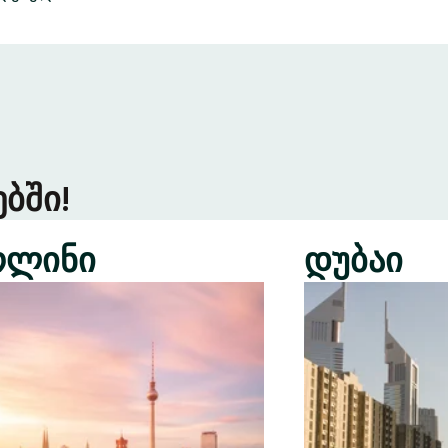
ბში!
რლინი
დუბაი