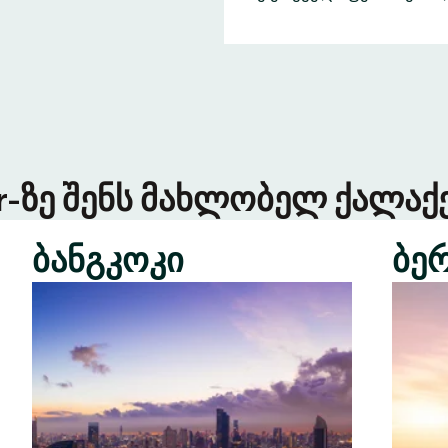
er-ზე შენს მახლობელ ქალაქე
ბანგკოკი
ბე