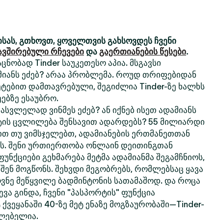
სას, გთხოვთ, ყოველთვის გახსოვდეს ჩვენი
ავშირებული რჩევები
და
გაერთიანების წესები
.
ცნობად Tinder საუკეთესო აპია. მსგავსი
მიანს ეძებ? არაა პრობლემა. როუდ თრიფებიდან
ტებით დამთავრებული, შეგიძლია Tinder-ზე ხალხს
ებზე ესაუბრო.
სვლელად ვინმეს ეძებ? ან იქნებ ისეთ ადამიანს
ტის ცვლილება შენსავით ადარდებს? 55 მილიარდი
თ თუ ვიმსჯელებთ, ადამიანების ერთმანეთთან
რს. შენი ურთიერთობა ონლაინ დეითინგთან
 ფუნქციები გეხმარება მეტმა ადამიანმა შეგამჩნიოს,
 შენ მოგწონს. შეხვდი მეგობრებს, რომლებსაც ყავა
ოვნე მეწყვილე ბადმინტონის სათამაშოდ. და როცა
ვა გინდა, ჩვენი "პასპორტის" ფუნქცია
 ქვეყანაში 40-ზე მეტ ენაზე მოგზაურობაში—Tinder-
ძლებელია.