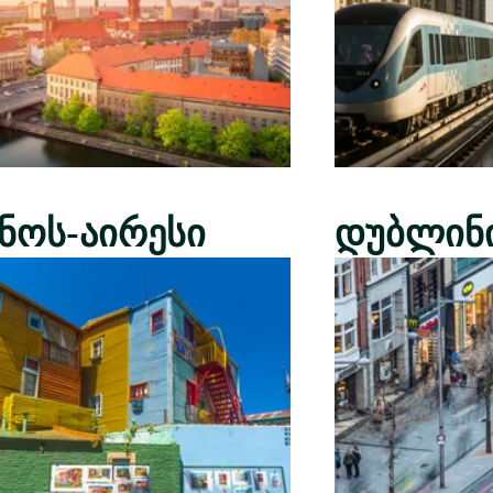
ენოს-აირესი
დუბლინ