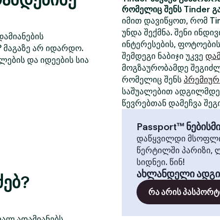
რომელიც შენს Tinder გ
იმით დავიწყოთ, რომ Ti
უნდა შექმნა. შენი ინდ
დამიანების
ინტერესების, ფოტოების
? მაგაზე არ იდარდო.
შემდეგი ნაბიჯი უკვე
დამ
ლების და იდეების სია
მოგზაურობამდე შეგიძლ
რომელიც შენს
პრემიურ
საშუალებით ადგილმდებ
წევრებთან დამეჩვა შეგ
Passport™ ნების
დაწყვილდი მსოფლი
წერტილში პარიზი, 
სიდნეი. წინ!
ახლანდელი ადგ
ძებ?
რა არის პასპორტ
ფალ ადამიანებს,