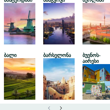
ამსტერდამი
ბანგკოკი
ბერლინი
ბალი
ბარსელონა
ბუენოს-
აირესი