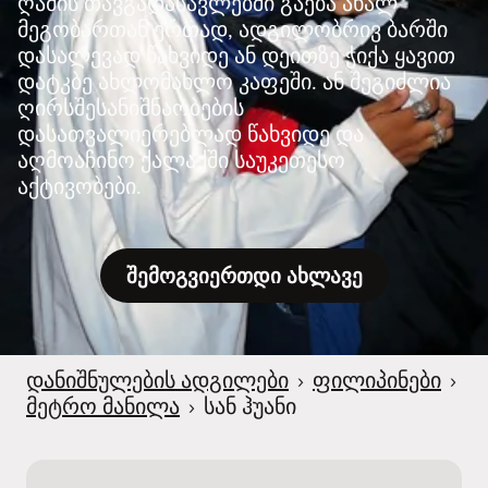
ღამის თავგადასავლებში გაება ახალ
მეგობართან ერთად, ადგილობრივ ბარში
დასალევად წახვიდე ან დეითზე ჭიქა ყავით
დატკბე ახლომახლო კაფეში. ან შეგიძლია
ღირსშესანიშნაობების
დასათვალიერებლად წახვიდე და
აღმოაჩინო ქალაქში საუკეთესო
აქტივობები.
შემოგვიერთდი ახლავე
დანიშნულების ადგილები
›
ფილიპინები
›
მეტრო მანილა
›
სან ჰუანი