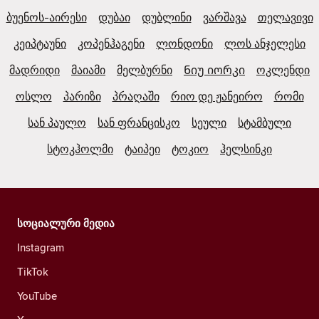
ბუენოს-აირესი
დუბაი
დუბლინი
ვარშავა
თელავივი
კეიპტაუნი
კოპენჰაგენი
ლონდონი
ლოს ანჯელესი
მადრიდი
მაიამი
მელბურნი
Ნიუ იორკი
ოკლენდი
ოსლო
პარიზი
პრაღაში
რიო დე ჟანეირო
რომი
სან პაულო
სან ფრანცისკო
სეული
სტამბული
სტოკჰოლმი
ტაიპეი
ტოკიო
ჰელსინკი
სოციალური მედია
Instagram
TikTok
YouTube