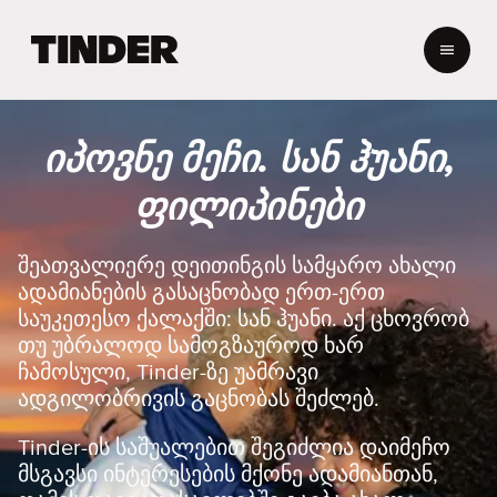
T
i
n
d
e
იპოვნე მეჩი. სან ჰუანი,
r
H
ფილიპინები
o
m
e
შეათვალიერე დეითინგის სამყარო ახალი
ადამიანების გასაცნობად ერთ-ერთ
საუკეთესო ქალაქში: სან ჰუანი. აქ ცხოვრობ
თუ უბრალოდ სამოგზაუროდ ხარ
ჩამოსული, Tinder-ზე უამრავი
ადგილობრივის გაცნობას შეძლებ.
Tinder-ის საშუალებით შეგიძლია დაიმეჩო
მსგავსი ინტერესების მქონე ადამიანთან,