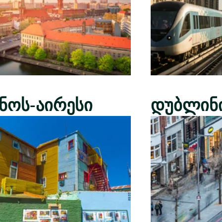
ენოს-აირესი
დუბლინ