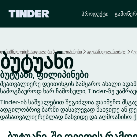
T
პროდუქტი
გამოწერ
i
n
d
e
r
H
დანიშნულების ადგილები
ფილიპინები
აგუსან დელ ნორტე
ბუ
ბუტუანი
o
m
e
ბუტუანი, ფილიპინები
შეათვალიერე დეითინგის სამყარო ახალი ადამი
სამოგზაუროდ ხარ ჩამოსული, Tinder-ზე უამრა
Tinder-ის საშუალებით შეგიძლია დაიმეჩო მსგა
ადგილობრივ ბარში დასალევად წახვიდე ან დეი
დასათვალიერებლად წახვიდე და აღმოაჩინო ქა
ბუტუანი-ში დეითის რამდე