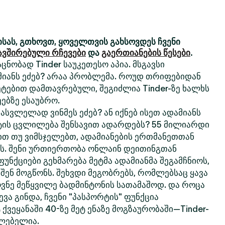
სას, გთხოვთ, ყოველთვის გახსოვდეს ჩვენი
ავშირებული რჩევები
და
გაერთიანების წესები
.
ცნობად Tinder საუკეთესო აპია. მსგავსი
მიანს ეძებ? არაა პრობლემა. როუდ თრიფებიდან
ტებით დამთავრებული, შეგიძლია Tinder-ზე ხალხს
ებზე ესაუბრო.
სვლელად ვინმეს ეძებ? ან იქნებ ისეთ ადამიანს
ტის ცვლილება შენსავით ადარდებს? 55 მილიარდი
თ თუ ვიმსჯელებთ, ადამიანების ერთმანეთთან
რს. შენი ურთიერთობა ონლაინ დეითინგთან
 ფუნქციები გეხმარება მეტმა ადამიანმა შეგამჩნიოს,
 შენ მოგწონს. შეხვდი მეგობრებს, რომლებსაც ყავა
ოვნე მეწყვილე ბადმინტონის სათამაშოდ. და როცა
ვა გინდა, ჩვენი "პასპორტის" ფუნქცია
 ქვეყანაში 40-ზე მეტ ენაზე მოგზაურობაში—Tinder-
ძლებელია.