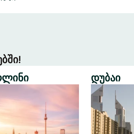
ბში!
რლინი
დუბაი