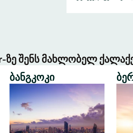
er-ზე შენს მახლობელ ქალაქე
ბანგკოკი
ბე