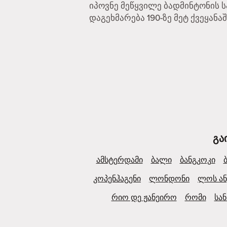
იპოვნე მეწყვილე ბადმინტონის ს
დაგეხმარება 190-ზე მეტ ქვეყანა
გა
ამსტერდამი
ბალი
ბანგკოკი
კოპენჰაგენი
ლონდონი
ლოს ან
რიო დე ჟანეირო
რომი
სა