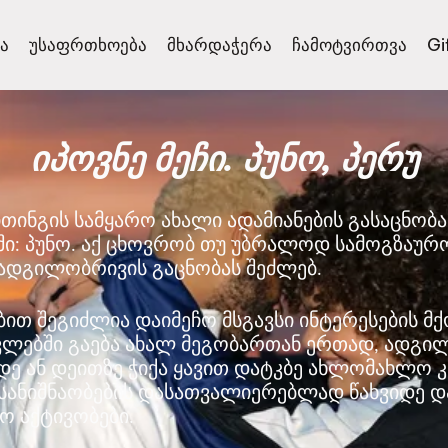
ა
უსაფრთხოება
მხარდაჭერა
ჩამოტვირთვა
Gi
იპოვნე მეჩი. პუნო, პერუ
თინგის სამყარო ახალი ადამიანების გასაცნობ
ში: პუნო. აქ ცხოვრობ თუ უბრალოდ სამოგზაურ
ი ადგილობრივის გაცნობას შეძლებ.
ებით შეგიძლია დაიმეჩო მსგავსი ინტერესების მქ
ვლებში გაება ახალ მეგობართან ერთად, ადგი
ე ან დეითზე ჭიქა ყავით დატკბე ახლომახლო კ
სანიშნაობების დასათვალიერებლად წახვიდე დ
ო აქტივობები.