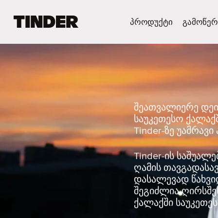
T
პროდუქტი
გამოწერ
i
n
d
e
r
H
o
m
შეათვალიერე დეი
e
საუკეთესო ქალაქ
Tinder-ზე უამრავ
Tinder-ის საშუალ
ღამის თავგადასა
დასალევად წახვიდ
შეგიძლია ღირსშე
ქალაქში საუკეთეს