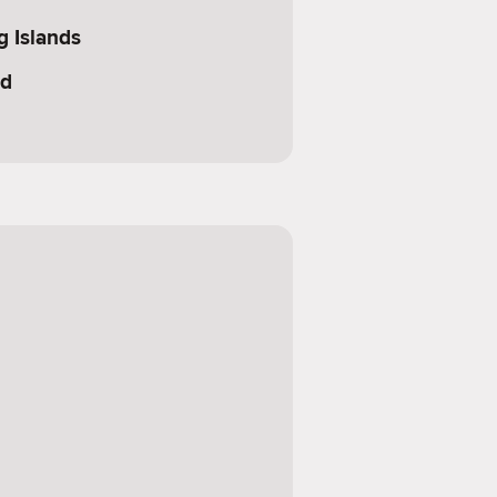
g Islands
nd