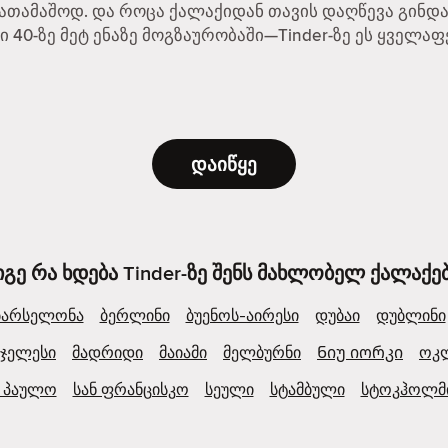
ათამაშოდ. და როცა ქალაქიდან თავის დაღწევა გინდა,
ში 40-ზე მეტ ენაზე მოგზაურობაში—Tinder-ზე ეს ყველ
დაიწყე
იგე რა ხდება Tinder-ზე შენს მახლობელ ქალაქებ
ბარსელონა
ბერლინი
ბუენოს-აირესი
დუბაი
დუბლინი
ჯელესი
მადრიდი
მაიამი
მელბურნი
Ნიუ იორკი
ოკ
ნ პაულო
სან ფრანცისკო
სეული
სტამბული
სტოკჰოლმ