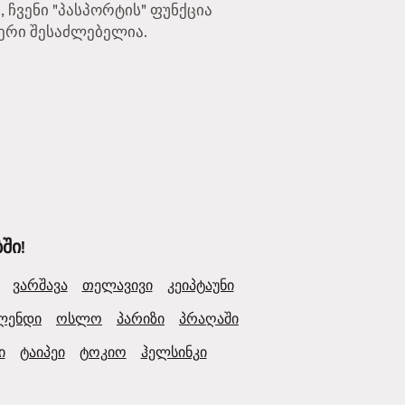
 ჩვენი "პასპორტის" ფუნქცია
აფერი შესაძლებელია.
ში!
ვარშავა
თელავივი
კეიპტაუნი
ლენდი
ოსლო
პარიზი
პრაღაში
ი
ტაიპეი
ტოკიო
ჰელსინკი