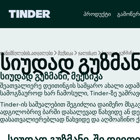
T
პროდუქტი
გამოწერ
i
n
d
e
r
H
დანიშნულების ადგილები
მექსიკა
ჯალისკო
სიუდად გუზმანი
სიუდად გუზმა
o
m
e
სიუდად გუზმანი, მექსიკა
შეათვალიერე დეითინგის სამყარო ახალი ადამი
სამოგზაუროდ ხარ ჩამოსული, Tinder-ზე უამრა
Tinder-ის საშუალებით შეგიძლია დაიმეჩო მსგა
ადგილობრივ ბარში დასალევად წახვიდე ან დეი
დასათვალიერებლად წახვიდე და აღმოაჩინო ქა
სიუდად გუზმანი-ში დეით