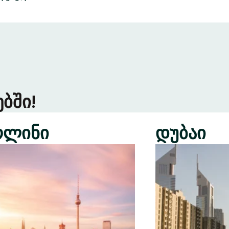
ბში!
რლინი
დუბაი