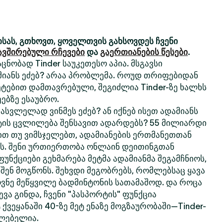
სას, გთხოვთ, ყოველთვის გახსოვდეს ჩვენი
ავშირებული რჩევები
და
გაერთიანების წესები
.
ცნობად Tinder საუკეთესო აპია. მსგავსი
მიანს ეძებ? არაა პრობლემა. როუდ თრიფებიდან
ტებით დამთავრებული, შეგიძლია Tinder-ზე ხალხს
ებზე ესაუბრო.
სვლელად ვინმეს ეძებ? ან იქნებ ისეთ ადამიანს
ტის ცვლილება შენსავით ადარდებს? 55 მილიარდი
თ თუ ვიმსჯელებთ, ადამიანების ერთმანეთთან
რს. შენი ურთიერთობა ონლაინ დეითინგთან
 ფუნქციები გეხმარება მეტმა ადამიანმა შეგამჩნიოს,
 შენ მოგწონს. შეხვდი მეგობრებს, რომლებსაც ყავა
ოვნე მეწყვილე ბადმინტონის სათამაშოდ. და როცა
ვა გინდა, ჩვენი "პასპორტის" ფუნქცია
 ქვეყანაში 40-ზე მეტ ენაზე მოგზაურობაში—Tinder-
ძლებელია.