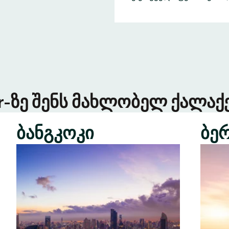
er-ზე შენს მახლობელ ქალაქე
ბანგკოკი
ბე