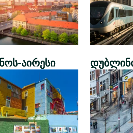
ენოს-აირესი
დუბლინ